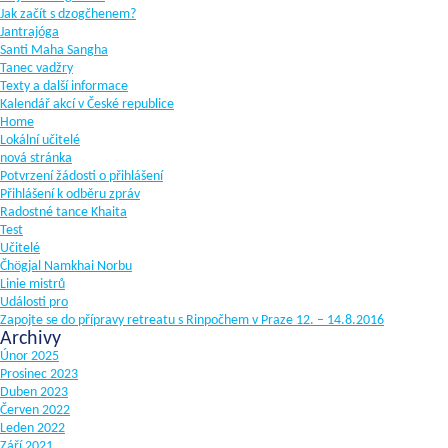
Jak začít s dzogčhenem?
Jantrajóga
Santi Maha Sangha
Tanec vadžry
Texty a další informace
Kalendář akcí v České republice
Home
Lokální učitelé
nová stránka
Potvrzení žádosti o přihlášení
Přihlášení k odběru zpráv
Radostné tance Khaita
Test
Učitelé
Čhögjal Namkhai Norbu
Linie mistrů
Události pro
Zapojte se do přípravy retreatu s Rinpočhem v Praze 12. – 14.8.2016
Archivy
Únor 2025
Prosinec 2023
Duben 2023
Červen 2022
Leden 2022
Září 2021