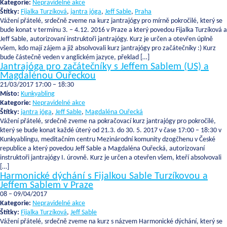
Kategorie:
Nepravidelné akce
Štítky:
Fijalka Turzíková
,
jantra jóga
,
Jeff Sable
,
Praha
Vážení přátelé, srdečně zveme na kurz jantrajógy pro mírně pokročilé, který se
bude konat v termínu 3. – 4.12. 2016 v Praze a který povedou Fijalka Turzíková a
Jeff Sable, autorizovaní instruktoři jantrajógy. Kurz je určen a otevřen úplně
všem, kdo mají zájem a již absolvovali kurz jantrajógy pro začátečníky :) Kurz
bude částečně veden v anglickém jazyce, překlad […]
Jantrajóga pro začátečníky s Jeffem Sablem (US) a
Magdalénou Ouřeckou
21/03/2017 17:00
–
18:30
Místo:
Kunkyabling
Kategorie:
Nepravidelné akce
Štítky:
jantra jóga
,
Jeff Sable
,
Magdaléna Ouřecká
Vážení přátelé, srdečně zveme na pokračovací kurz jantrajógy pro pokročilé,
který se bude konat každé úterý od 21.3. do 30. 5. 2017 v čase 17:00 – 18:30 v
Kunkyablingu, meditačním centru Mezinárodní komunity dzogčhenu v České
republice a který povedou Jeff Sable a Magdaléna Ouřecká, autorizovaní
instruktoři jantrajógy I. úrovně. Kurz je určen a otevřen všem, kteří absolvovali
[…]
Harmonické dýchání s Fijalkou Sable Turzíkovou a
Jeffem Sablem v Praze
08
–
09/04/2017
Kategorie:
Nepravidelné akce
Štítky:
Fijalka Turzíková
,
Jeff Sable
Vážení přátelé, srdečně zveme na kurz s názvem Harmonické dýchání, který se