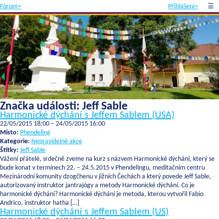
Fórum>
Přihlášení>
☰
Značka události:
Jeff Sable
Harmonické dýchání s Jeffem Sablem (USA)
22/05/2015 18:00
–
24/05/2015 16:00
Místo:
Phendeling
Kategorie:
Nepravidelné akce
Štítky:
Jeff Sable
Vážení přátelé, srdečně zveme na kurz s názvem Harmonické dýchání, který se
bude konat v termínech 22. – 24.5.2015 v Phendelingu, meditačním centru
Mezinárodní komunity dzogčhenu v jižních Čechách a který povede Jeff Sable,
autorizovaný instruktor jantrajógy a metody Harmonické dýchání. Co je
harmonické dýchání? Harmonické dýchání je metoda, kterou vytvořil Fabio
Andrico, instruktor hatha […]
Harmonické dýchání s Jeffem Sablem (US)