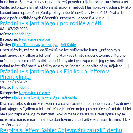
bude konat 8. – 9.4.2017 v Praze a který povedou Fijalka Sable Turzíková a Jeff
Sable, autorizovaní instruktoři jantrajógy a metody Harmonické dýchání. Místo
konání bude upřesněno (Kunkyabling nebo tělocvična v Masné 13, Praha 1)
podle počtu přihlášených účastníků. Program: Sobota 8.4.2017 – […]
Prázdniny s jantrajógou pro rodiče a děti
03
–
07/07/2023
Místo:
Phendeling
Kategorie:
Nepravidelné akce
Štítky:
Fijalka Turzíková
,
jantrajóga
,
Jeff Sable
Drazí přátelé, máme tu další ročník velice oblíbeného kurzu „Prázdniny s
jantrajógou s Fijalkou a Jeffem“, na který vás tímto srdečně zveme :) Kurz je
určen nejen pro rodiče s dětmi do 11 let, ale i pro zapálené jogíny bez dětí.
Pokud máte dítě starší a rádi byste aby se účastnilo, napište nám, nějak se […]
Prázdniny s jantrajógou s Fijalkou a Jeffem v
Phendelingu
11
–
15/07/2024
Místo:
Phendeling
Kategorie:
Nepravidelné akce
Štítky:
Fijalka Turzíková
,
jantra jóga
,
Jeff Sable
Drazí přátelé, srdečně vás zveme na další ročník oblíbeného kurzu „Prázdniny s
jantrajógou s Fijalkou a Jeffem“. Kurz je určen nejen pro rodiče s dětmi do 11 let,
ale i pro zapálené jogíny bez dětí. Pokud máte dítě starší a rádi byste aby se
účastnilo, napište nám, nějak se domluvíme. bhadra@seznam.cz Termín: 11. –
15. července […]
Respira s Jeffem Sable: Objevování zázraků dechu