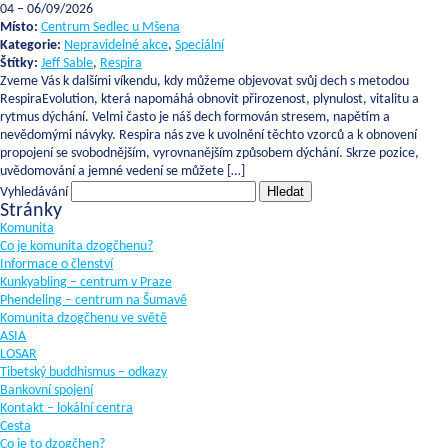
04
–
06/09/2026
Místo:
Centrum Sedlec u Mšena
Kategorie:
Nepravidelné akce
,
Speciální
Štítky:
Jeff Sable
,
Respira
Zveme Vás k dalšími víkendu, kdy můžeme objevovat svůj dech s metodou
RespiraEvolution, která napomáhá obnovit přirozenost, plynulost, vitalitu a
rytmus dýchání. Velmi často je náš dech formován stresem, napětím a
nevědomými návyky. Respira nás zve k uvolnění těchto vzorců a k obnovení
propojení se svobodnějším, vyrovnanějším způsobem dýchání. Skrze pozice,
uvědomování a jemné vedení se můžete […]
Vyhledávání
Stránky
Komunita
Co je komunita dzogčhenu?
Informace o členství
Kunkyabling – centrum v Praze
Phendeling – centrum na Šumavě
Komunita dzogčhenu ve světě
ASIA
LOSAR
Tibetský buddhismus – odkazy
Bankovní spojení
Kontakt – lokální centra
Cesta
Co je to dzogčhen?