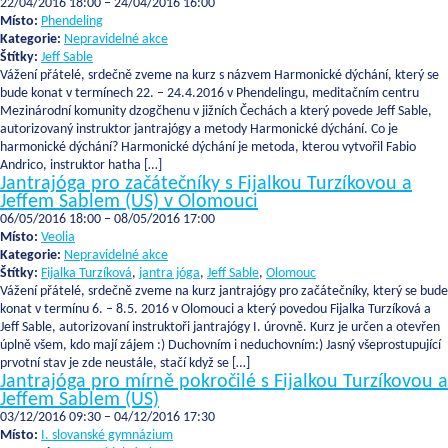
22/04/2016 18:00
–
24/04/2016 16:00
Místo:
Phendeling
Kategorie:
Nepravidelné akce
Štítky:
Jeff Sable
Vážení přátelé, srdečně zveme na kurz s názvem Harmonické dýchání, který se
bude konat v termínech 22. – 24.4.2016 v Phendelingu, meditačním centru
Mezinárodní komunity dzogčhenu v jižních Čechách a který povede Jeff Sable,
autorizovaný instruktor jantrajógy a metody Harmonické dýchání. Co je
harmonické dýchání? Harmonické dýchání je metoda, kterou vytvořil Fabio
Andrico, instruktor hatha […]
Jantrajóga pro začátečníky s Fijalkou Turzíkovou a
Jeffem Sablem (US) v Olomouci
06/05/2016 18:00
–
08/05/2016 17:00
Místo:
Veolia
Kategorie:
Nepravidelné akce
Štítky:
Fijalka Turzíková
,
jantra jóga
,
Jeff Sable
,
Olomouc
Vážení přátelé, srdečně zveme na kurz jantrajógy pro začátečníky, který se bude
konat v termínu 6. – 8.5. 2016 v Olomouci a který povedou Fijalka Turzíková a
Jeff Sable, autorizovaní instruktoři jantrajógy I. úrovně. Kurz je určen a otevřen
úplně všem, kdo mají zájem :) Duchovním i neduchovním:) Jasný všeprostupující
prvotní stav je zde neustále, stačí když se […]
Jantrajóga pro mírně pokročilé s Fijalkou Turzíkovou a
Jeffem Sablem (US)
03/12/2016 09:30
–
04/12/2016 17:30
Místo:
I. slovanské gymnázium