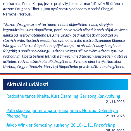
reinkarnací Pema Karpa, jež se projevily jako dharmarádžové v Bhútánu a
Adzom Drugpa v Tibetu, jsou nyní znovu sjednoceny v osobě Čhögjal
Namkhai Norbua.
*Adzom Drugpa se stal tertönem neboli objevitelem nauk, skrytých
legendárním Guru Rinpočhem, poté, co ve svých třiceti letech přijal ve vizích
nauku od nesrovnatelného Džigme Lingpy. Sedmatřicetkrát obdržel při
různých příležitostech předání od svého hlavního mistra Džamjang Khjence
Wangpa; od Patrul Rinpočheho přijal kompletní předání nauky Longčhen
Ňingthig a poučení o calungu. Adzom Drugpa učil ve svém Adzom-garu ve
východním Tibetu během letních a zimních meditačních soustředění a stal se
učitelem řady dnešních učitelů dzogčhenu. Byl mezi nimi i strýc Namkhai
Norbua, Orgjen Tendzin, který byl Rinpočheho prvním učitelem dzogčhenu.
Aktuální události
Radostné tance Khaita, Kurz Dzamling Gar song
Kunkyabling
21.11.2026
Pátá skupina janter a pátá pranajáma s Honzou Dolenským
Phendeling
21.11.2026
Jakob Winkler Semdziny, rusheny, 28.10.-1.11.
Phendeling
28.10.2026