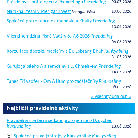
Prázdniny s jantrajógou v Phendelingu
Phendeling
03.07.2026
Namkhai Yeshi v Merigaru West
19.06.2026
Merigar West
Společná praxe tance na mandale a Khaity
Phendeling
13.06.2026
Víkend semdzinů Písně Vadžry 6.-7.6.2026
Phendeling
06.06.2026
Konzultace tibetské medicíny s Dr. Lobsang Bhuti
Kunkyabling
31.05.2026
Gurujoga bílého A a semdziny s L. Chmelíkem
Phendeling
14.05.2026
Tanec Tří vadžer - Om A Hum pro začátečníky
Phendeling
08.05.2026
» Všechny události »
Nejbližší pravidelné aktivity
Pravidelná čtvrteční setkání pro zájemce o Dzogchen
Kunkyabling
13.08.2026
Společná praxe jantrajógy Kunkyabling
Kunkyabling