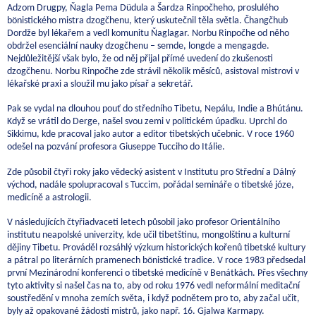
Adzom Drugpy, Ňagla Pema Düdula a Šardza Rinpočheho, proslulého
bönistického mistra dzogčhenu, který uskutečnil těla světla. Čhangčhub
Dordže byl lékařem a vedl komunitu Ňaglagar. Norbu Rinpočhe od něho
obdržel esenciální nauky dzogčhenu – semde, longde a mengagde.
Nejdůležitější však bylo, že od něj přijal přímé uvedení do zkušenosti
dzogčhenu. Norbu Rinpočhe zde strávil několik měsíců, asistoval mistrovi v
lékařské praxi a sloužil mu jako písař a sekretář.
Pak se vydal na dlouhou pouť do středního Tibetu, Nepálu, Indie a Bhútánu.
Když se vrátil do Derge, našel svou zemi v politickém úpadku. Uprchl do
Sikkimu, kde pracoval jako autor a editor tibetských učebnic. V roce 1960
odešel na pozvání profesora Giuseppe Tucciho do Itálie.
Zde působil čtyři roky jako vědecký asistent v Institutu pro Střední a Dálný
východ, nadále spolupracoval s Tuccim, pořádal semináře o tibetské józe,
medicíně a astrologii.
V následujících čtyřiadvaceti letech působil jako profesor Orientálního
institutu neapolské univerzity, kde učil tibetštinu, mongolštinu a kulturní
dějiny Tibetu. Prováděl rozsáhlý výzkum historických kořenů tibetské kultury
a pátral po literárních pramenech bönistické tradice. V roce 1983 předsedal
první Mezinárodní konferenci o tibetské medicíně v Benátkách. Přes všechny
tyto aktivity si našel čas na to, aby od roku 1976 vedl neformální meditační
soustředění v mnoha zemích světa, i když podnětem pro to, aby začal učit,
byly až opakované žádosti mistrů, jako např. 16. Gjalwa Karmapy.