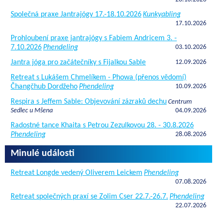
Společná praxe Jantrajógy 17.-18.10.2026
Kunkyabling
17.10.2026
Prohloubení praxe jantrajógy s Fabiem Andricem 3. -
7.10.2026
Phendeling
03.10.2026
Jantra jóga pro začátečníky s Fijalkou Sable
12.09.2026
Retreat s Lukášem Chmelíkem - Phowa (přenos vědomí)
Čhangčhub Dordžeho
Phendeling
10.09.2026
Respira s Jeffem Sable: Objevování zázraků dechu
Centrum
Sedlec u Mšena
04.09.2026
Radostné tance Khaita s Petrou Zezulkovou 28. - 30.8.2026
Phendeling
28.08.2026
Minulé události
Retreat Longde vedený Oliverem Leickem
Phendeling
07.08.2026
Retreat společných praxí se Zolim Cser 22.7.-26.7.
Phendeling
22.07.2026