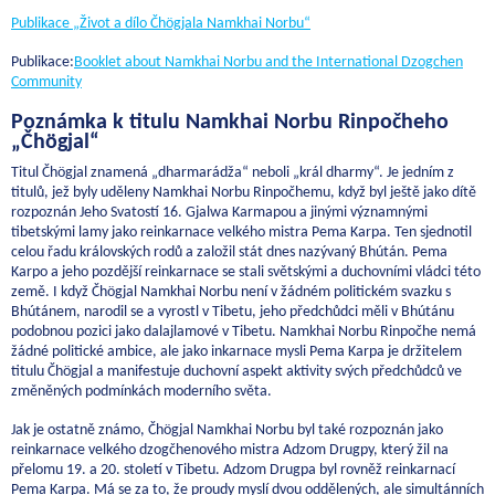
Publikace „Život a dílo Čhögjala Namkhai Norbu“
Publikace:
Booklet about Namkhai Norbu and the International Dzogchen
Community
Poznámka k titulu Namkhai Norbu Rinpočheho
„Čhögjal“
Titul Čhögjal znamená „dharmarádža“ neboli „král dharmy“. Je jedním z
titulů, jež byly uděleny Namkhai Norbu Rinpočhemu, když byl ještě jako dítě
rozpoznán Jeho Svatostí 16. Gjalwa Karmapou a jinými významnými
tibetskými lamy jako reinkarnace velkého mistra Pema Karpa. Ten sjednotil
celou řadu královských rodů a založil stát dnes nazývaný Bhútán. Pema
Karpo a jeho pozdější reinkarnace se stali světskými a duchovními vládci této
země. I když Čhögjal Namkhai Norbu není v žádném politickém svazku s
Bhútánem, narodil se a vyrostl v Tibetu, jeho předchůdci měli v Bhútánu
podobnou pozici jako dalajlamové v Tibetu. Namkhai Norbu Rinpočhe nemá
žádné politické ambice, ale jako inkarnace mysli Pema Karpa je držitelem
titulu Čhögjal a manifestuje duchovní aspekt aktivity svých předchůdců ve
změněných podmínkách moderního světa.
Jak je ostatně známo, Čhögjal Namkhai Norbu byl také rozpoznán jako
reinkarnace velkého dzogčhenového mistra Adzom Drugpy, který žil na
přelomu 19. a 20. století v Tibetu. Adzom Drugpa byl rovněž reinkarnací
Pema Karpa. Má se za to, že proudy myslí dvou oddělených, ale simultánních