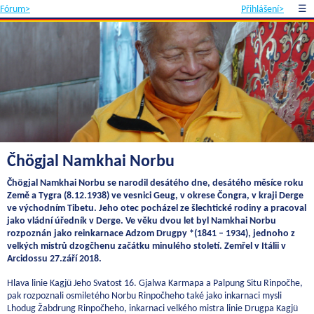
Fórum>
Přihlášení>
☰
Čhögjal Namkhai Norbu
Čhögjal Namkhai Norbu se narodil desátého dne, desátého měsíce roku
Země a Tygra (8.12.1938) ve vesnici Geug, v okrese Čongra, v kraji Derge
ve východním Tibetu. Jeho otec pocházel ze šlechtické rodiny a pracoval
jako vládní úředník v Derge. Ve věku dvou let byl Namkhai Norbu
rozpoznán jako reinkarnace Adzom Drugpy *(1841 – 1934), jednoho z
velkých mistrů dzogčhenu začátku minulého století. Zemřel v Itálii v
Arcidossu 27.září 2018.
Hlava linie Kagjü Jeho Svatost 16. Gjalwa Karmapa a Palpung Situ Rinpočhe,
pak rozpoznali osmiletého Norbu Rinpočheho také jako inkarnaci mysli
Lhodug Žabdrung Rinpočheho, inkarnaci velkého mistra linie Drugpa Kagjü