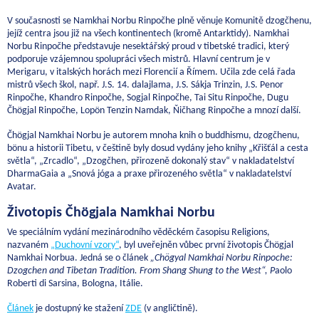
V současnosti se Namkhai Norbu Rinpočhe plně věnuje Komunitě dzogčhenu,
jejíž centra jsou již na všech kontinentech (kromě Antarktidy). Namkhai
Norbu Rinpočhe představuje nesektářský proud v tibetské tradici, který
podporuje vzájemnou spolupráci všech mistrů. Hlavní centrum je v
Merigaru, v italských horách mezi Florencií a Římem. Učila zde celá řada
mistrů všech škol, např. J.S. 14. dalajlama, J.S. Sákja Trinzin, J.S. Penor
Rinpočhe, Khandro Rinpočhe, Sogjal Rinpočhe, Tai Situ Rinpočhe, Dugu
Čhögjal Rinpočhe, Lopön Tenzin Namdak, Ňičhang Rinpočhe a mnozí další.
Čhögjal Namkhai Norbu je autorem mnoha knih o buddhismu, dzogčhenu,
bönu a historii Tibetu, v češtině byly dosud vydány jeho knihy „Křišťál a cesta
světla“, „Zrcadlo“, „Dzogčhen, přirozeně dokonalý stav“ v nakladatelství
DharmaGaia a „Snová jóga a praxe přirozeného světla“ v nakladatelství
Avatar.
Životopis Čhögjala Namkhai Norbu
Ve speciálním vydání mezinárodního věděckém časopisu Religions,
nazvaném
„Duchovní vzory“
, byl uveřejněn vůbec první životopis Čhögjal
Namkhai Norbua. Jedná se o článek
„Chögyal Namkhai Norbu Rinpoche:
Dzogchen and Tibetan Tradition. From Shang Shung to the West“, P
aolo
Roberti di Sarsina, Bologna, Itálie.
Článek
je dostupný ke stažení
ZDE
(v angličtině).