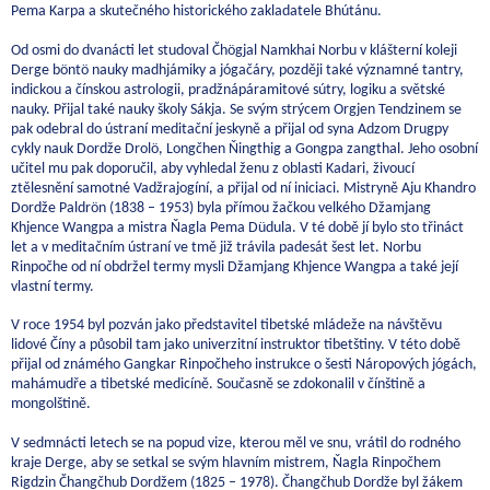
Pema Karpa a skutečného historického zakladatele Bhútánu.
Od osmi do dvanácti let studoval Čhögjal Namkhai Norbu v klášterní koleji
Derge böntö nauky madhjámiky a jógačáry, později také významné tantry,
indickou a čínskou astrologii, pradžnápáramitové sútry, logiku a světské
nauky. Přijal také nauky školy Sákja. Se svým strýcem Orgjen Tendzinem se
pak odebral do ústraní meditační jeskyně a přijal od syna Adzom Drugpy
cykly nauk Dordže Drolö, Longčhen Ňingthig a Gongpa zangthal. Jeho osobní
učitel mu pak doporučil, aby vyhledal ženu z oblasti Kadari, živoucí
ztělesnění samotné Vadžrajogíní, a přijal od ní iniciaci. Mistryně Aju Khandro
Dordže Paldrön (1838 – 1953) byla přímou žačkou velkého Džamjang
Khjence Wangpa a mistra Ňagla Pema Düdula. V té době jí bylo sto třináct
let a v meditačním ústraní ve tmě již trávila padesát šest let. Norbu
Rinpočhe od ní obdržel termy mysli Džamjang Khjence Wangpa a také její
vlastní termy.
V roce 1954 byl pozván jako představitel tibetské mládeže na návštěvu
lidové Číny a působil tam jako univerzitní instruktor tibetštiny. V této době
přijal od známého Gangkar Rinpočheho instrukce o šesti Náropových jógách,
mahámudře a tibetské medicíně. Současně se zdokonalil v čínštině a
mongolštině.
V sedmnácti letech se na popud vize, kterou měl ve snu, vrátil do rodného
kraje Derge, aby se setkal se svým hlavním mistrem, Ňagla Rinpočhem
Rigdzin Čhangčhub Dordžem (1825 – 1978). Čhangčhub Dordže byl žákem