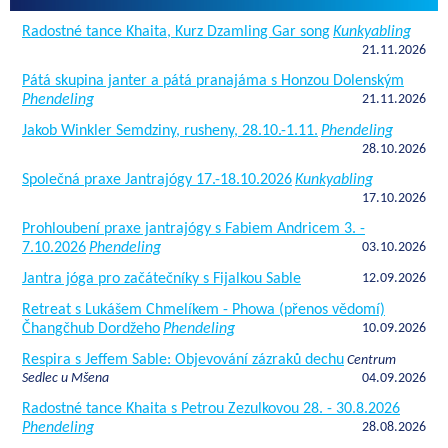
Radostné tance Khaita, Kurz Dzamling Gar song
Kunkyabling
21.11.2026
Pátá skupina janter a pátá pranajáma s Honzou Dolenským
Phendeling
21.11.2026
Jakob Winkler Semdziny, rusheny, 28.10.-1.11.
Phendeling
28.10.2026
Společná praxe Jantrajógy 17.-18.10.2026
Kunkyabling
17.10.2026
Prohloubení praxe jantrajógy s Fabiem Andricem 3. -
7.10.2026
Phendeling
03.10.2026
Jantra jóga pro začátečníky s Fijalkou Sable
12.09.2026
Retreat s Lukášem Chmelíkem - Phowa (přenos vědomí)
Čhangčhub Dordžeho
Phendeling
10.09.2026
Respira s Jeffem Sable: Objevování zázraků dechu
Centrum
Sedlec u Mšena
04.09.2026
Radostné tance Khaita s Petrou Zezulkovou 28. - 30.8.2026
Phendeling
28.08.2026