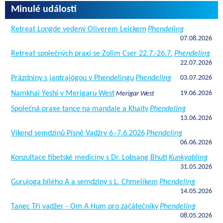
Minulé události
Retreat Longde vedený Oliverem Leickem
Phendeling
07.08.2026
Retreat společných praxí se Zolim Cser 22.7.-26.7.
Phendeling
22.07.2026
Prázdniny s jantrajógou v Phendelingu
Phendeling
03.07.2026
Namkhai Yeshi v Merigaru West
19.06.2026
Merigar West
Společná praxe tance na mandale a Khaity
Phendeling
13.06.2026
Víkend semdzinů Písně Vadžry 6.-7.6.2026
Phendeling
06.06.2026
Konzultace tibetské medicíny s Dr. Lobsang Bhuti
Kunkyabling
31.05.2026
Gurujoga bílého A a semdziny s L. Chmelíkem
Phendeling
14.05.2026
Tanec Tří vadžer - Om A Hum pro začátečníky
Phendeling
08.05.2026