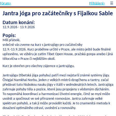
Fórum>
Přihlášení>
☰
Jantra jóga pro začátečníky s Fijalkou Sable
Datum konání:
12.9.2026 - 13.9.2026
Popis:
Milí přátelé,
srdečně vás zveme na kurz s jantrajógy pro začátečníky
12.9.-13.9.2026. Kurz proběhne určitě v Praze, ale místo ještě bude finálně
upřesněno, ve výběru je zatím Tibet Open House, pražská gonpa anebo i jiná
tělocvična v Praze či nejbližším okolí.
Kurz je otevřen pro všechny zájemce o jantrajógu.
Jantrajóga (tibetská jóga pohybu) patří mezi nejstarší známé systémy jógy.
Čhögjal Namkhai Norbu, jeden z velkých mistrů dzogčhenu a tantry, začal
předávat tuto hlubokou nauku jógy v Itálii v sedmdesátých letech. Jantrajóga
zahrnuje pohyby těla a pozice, které jsou propojeny s vědomým dýcháním.
To napomáhá koordinaci a harmonizaci životní energie, čímž se mysl může
uvolnit a spočinout ve své přirozené rovnováze. Jantra zahrnuje velké
spektrum pohybů, a tak ji může provádět každý. Je to znamenitá metoda k
dosažení optimálního zdraví, uvolnění a rovnováhy.