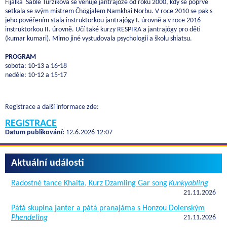
Fijalka Sable Turziková se věnuje jantrajóze od roku 2000, kdy se poprvé
setkala se svým mistrem Čhögjalem Namkhai Norbu. V roce 2010 se pak s
jeho pověřením stala instruktorkou jantrajógy I. úrovně a v roce 2016
instruktorkou II. úrovně. Učí také kurzy RESPIRA a jantrajógy pro děti
(kumar kumari). Mimo jiné vystudovala psychologii a školu shiatsu.
PROGRAM
sobota: 10-13 a 16-18
neděle: 10-12 a 15-17
Registrace a další informace zde:
REGISTRACE
Datum publikování:
12.6.2026 12:07
Aktuální události
Radostné tance Khaita, Kurz Dzamling Gar song
Kunkyabling
21.11.2026
Pátá skupina janter a pátá pranajáma s Honzou Dolenským
Phendeling
21.11.2026