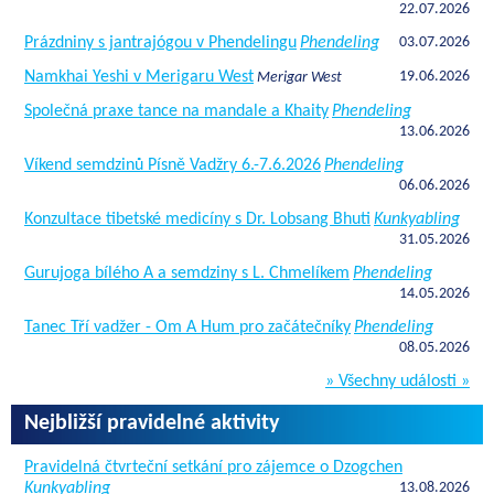
22.07.2026
Prázdniny s jantrajógou v Phendelingu
Phendeling
03.07.2026
Namkhai Yeshi v Merigaru West
19.06.2026
Merigar West
Společná praxe tance na mandale a Khaity
Phendeling
13.06.2026
Víkend semdzinů Písně Vadžry 6.-7.6.2026
Phendeling
06.06.2026
Konzultace tibetské medicíny s Dr. Lobsang Bhuti
Kunkyabling
31.05.2026
Gurujoga bílého A a semdziny s L. Chmelíkem
Phendeling
14.05.2026
Tanec Tří vadžer - Om A Hum pro začátečníky
Phendeling
08.05.2026
» Všechny události »
Nejbližší pravidelné aktivity
Pravidelná čtvrteční setkání pro zájemce o Dzogchen
Kunkyabling
13.08.2026