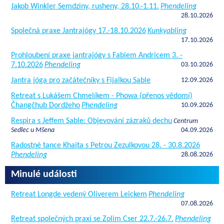
Jakob Winkler Semdziny, rusheny, 28.10.-1.11.
Phendeling
28.10.2026
Společná praxe Jantrajógy 17.-18.10.2026
Kunkyabling
17.10.2026
Prohloubení praxe jantrajógy s Fabiem Andricem 3. -
7.10.2026
Phendeling
03.10.2026
Jantra jóga pro začátečníky s Fijalkou Sable
12.09.2026
Retreat s Lukášem Chmelíkem - Phowa (přenos vědomí)
Čhangčhub Dordžeho
Phendeling
10.09.2026
Respira s Jeffem Sable: Objevování zázraků dechu
Centrum
Sedlec u Mšena
04.09.2026
Radostné tance Khaita s Petrou Zezulkovou 28. - 30.8.2026
Phendeling
28.08.2026
Minulé události
Retreat Longde vedený Oliverem Leickem
Phendeling
07.08.2026
Retreat společných praxí se Zolim Cser 22.7.-26.7.
Phendeling