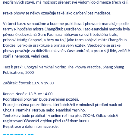
nepříznivých stavů, má možnost přenést své vědomí do dimenze třech kájí.
Praxe phowy se někdy označuje také jako osvícení bez meditace.
V rámci kurzu se naučíme a budeme praktikovat phowu nirmanakáje podle
termy Rinpočeho mistra Čhangčhub Dordžeho. Tato esenciální metoda byla
původně odevzdaná Guru Padmasambhavou synovi tibetského krále,
princovi Mutig Cenpovi, a brzy na to ji jako termu objevil mistr Čhangčhub
Dordže. Lehko se praktikuje a přináší velký užitek. Všeobecně se praxe
phowy považuje za důležitou hlavně v čase umírání, a proto si ji lidé, zvláště
staří a nemocní, velmi cení.
Text k praxi: Chogyal Namkhai Norbu: The Phowa Practice, Shang Shung
Publications, 2000
Začátek: čtvrtek 10.9. v 19.30
Konec: Neděle 13.9. ve 14.00
Podrobnější program bude zveřejněn později.
Praxe je určena pouze lidem, kteří obdrželi v minulosti předání nauk od
Chogjal Namkhai Norbua nebo Namkhai Yeshiho.
Tento kurz bude probíhat i v online režimu přes ZOOM. Odkaz obdrží
registrovaní účastníci v týdnu před začátkem kurzu.
Registrace a další informace zde: