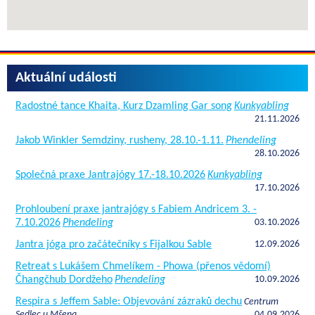
Aktuální události
Radostné tance Khaita, Kurz Dzamling Gar song
Kunkyabling
21.11.2026
Jakob Winkler Semdziny, rusheny, 28.10.-1.11.
Phendeling
28.10.2026
Společná praxe Jantrajógy 17.-18.10.2026
Kunkyabling
17.10.2026
Prohloubení praxe jantrajógy s Fabiem Andricem 3. -
7.10.2026
Phendeling
03.10.2026
Jantra jóga pro začátečníky s Fijalkou Sable
12.09.2026
Retreat s Lukášem Chmelíkem - Phowa (přenos vědomí)
Čhangčhub Dordžeho
Phendeling
10.09.2026
Respira s Jeffem Sable: Objevování zázraků dechu
Centrum
Sedlec u Mšena
04.09.2026