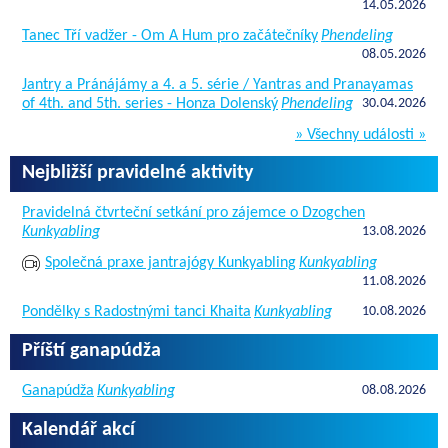
14.05.2026
Tanec Tří vadžer - Om A Hum pro začátečníky
Phendeling
08.05.2026
Jantry a Pránájámy a 4. a 5. série / Yantras and Pranayamas
of 4th. and 5th. series - Honza Dolenský
Phendeling
30.04.2026
» Všechny události »
Nejbližší pravidelné aktivity
Pravidelná čtvrteční setkání pro zájemce o Dzogchen
Kunkyabling
13.08.2026
Společná praxe jantrajógy Kunkyabling
Kunkyabling
11.08.2026
Pondělky s Radostnými tanci Khaita
Kunkyabling
10.08.2026
Příští ganapúdža
Ganapúdža
Kunkyabling
08.08.2026
Kalendář akcí