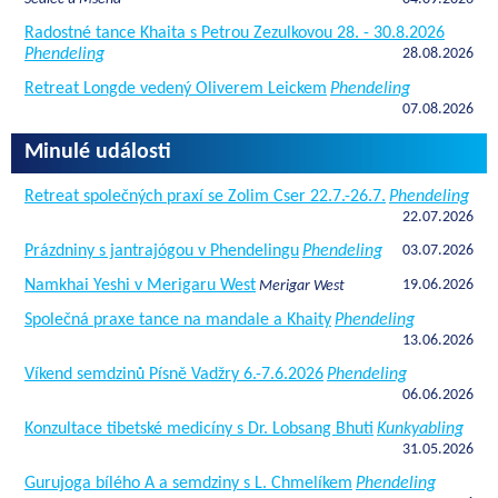
Radostné tance Khaita s Petrou Zezulkovou 28. - 30.8.2026
Phendeling
28.08.2026
Retreat Longde vedený Oliverem Leickem
Phendeling
07.08.2026
Minulé události
Retreat společných praxí se Zolim Cser 22.7.-26.7.
Phendeling
22.07.2026
Prázdniny s jantrajógou v Phendelingu
Phendeling
03.07.2026
Namkhai Yeshi v Merigaru West
19.06.2026
Merigar West
Společná praxe tance na mandale a Khaity
Phendeling
13.06.2026
Víkend semdzinů Písně Vadžry 6.-7.6.2026
Phendeling
06.06.2026
Konzultace tibetské medicíny s Dr. Lobsang Bhuti
Kunkyabling
31.05.2026
Gurujoga bílého A a semdziny s L. Chmelíkem
Phendeling