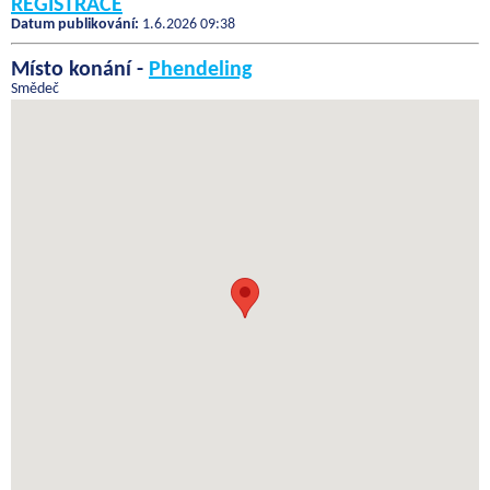
REGISTRACE
Datum publikování:
1.6.2026 09:38
Místo konání -
Phendeling
Smědeč