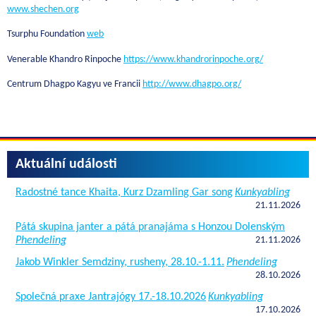
www.shechen.org
Tsurphu Foundation
web
Venerable Khandro Rinpoche
https://www.khandrorinpoche.org/
Centrum Dhagpo Kagyu ve Francii
http://www.dhagpo.org/
Aktuální události
Radostné tance Khaita, Kurz Dzamling Gar song
Kunkyabling
21.11.2026
Pátá skupina janter a pátá pranajáma s Honzou Dolenským
Phendeling
21.11.2026
Jakob Winkler Semdziny, rusheny, 28.10.-1.11.
Phendeling
28.10.2026
Společná praxe Jantrajógy 17.-18.10.2026
Kunkyabling
17.10.2026