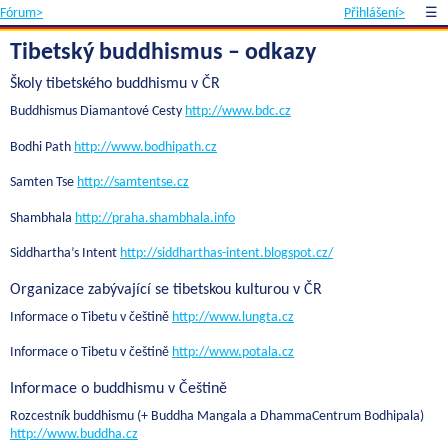
Fórum>
Přihlášení>
☰
Tibetský buddhismus – odkazy
Školy tibetského buddhismu v ČR
Buddhismus Diamantové Cesty
http://www.bdc.cz
Bodhi Path
http://www.bodhipath.cz
Samten Tse
http://samtentse.cz
Shambhala
http://praha.shambhala.info
Siddhartha’s Intent
http://siddharthas-intent.blogspot.cz/
Organizace zabývající se tibetskou kulturou v ČR
Informace o Tibetu v češtině
http://www.lungta.cz
Informace o Tibetu v češtině
http://www.potala.cz
Informace o buddhismu v Češtině
Rozcestník buddhismu (+ Buddha Mangala a DhammaCentrum Bodhipala)
http://www.buddha.cz