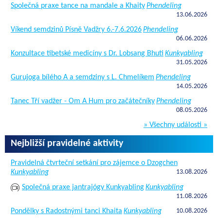
Společná praxe tance na mandale a Khaity
Phendeling
13.06.2026
Víkend semdzinů Písně Vadžry 6.-7.6.2026
Phendeling
06.06.2026
Konzultace tibetské medicíny s Dr. Lobsang Bhuti
Kunkyabling
31.05.2026
Gurujoga bílého A a semdziny s L. Chmelíkem
Phendeling
14.05.2026
Tanec Tří vadžer - Om A Hum pro začátečníky
Phendeling
08.05.2026
» Všechny události »
Nejbližší pravidelné aktivity
Pravidelná čtvrteční setkání pro zájemce o Dzogchen
Kunkyabling
13.08.2026
Společná praxe jantrajógy Kunkyabling
Kunkyabling
11.08.2026
Pondělky s Radostnými tanci Khaita
Kunkyabling
10.08.2026