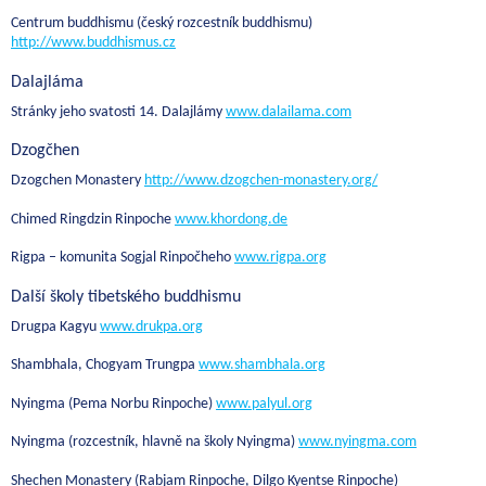
Centrum buddhismu (český rozcestník buddhismu)
http://www.buddhismus.cz
Dalajláma
Stránky jeho svatosti 14. Dalajlámy
www.dalailama.com
Dzogčhen
Dzogchen Monastery
http://www.dzogchen-monastery.org/
Chimed Ringdzin Rinpoche
www.khordong.de
Rigpa – komunita Sogjal Rinpočheho
www.rigpa.org
Další školy tibetského buddhismu
Drugpa Kagyu
www.drukpa.org
Shambhala, Chogyam Trungpa
www.shambhala.org
Nyingma (Pema Norbu Rinpoche)
www.palyul.org
Nyingma (rozcestník, hlavně na školy Nyingma)
www.nyingma.com
Shechen Monastery (Rabjam Rinpoche, Dilgo Kyentse Rinpoche)