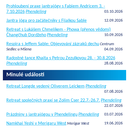
Prohloubení praxe jantrajógy s Fabiem Andricem 3. -
7.10.2026
Phendeling
03.10.2026
Jantra jóga pro začátečníky s Fijalkou Sable
12.09.2026
Retreat s Lukášem Chmelíkem - Phowa (přenos vědomí)
Čhangčhub Dordžeho
Phendeling
10.09.2026
Respira s Jeffem Sable: Objevování zázraků dechu
Centrum
Sedlec u Mšena
04.09.2026
Radostné tance Khaita s Petrou Zezulkovou 28. - 30.8.2026
Phendeling
28.08.2026
Minulé události
Retreat Longde vedený Oliverem Leickem
Phendeling
07.08.2026
Retreat společných praxí se Zolim Cser 22.7.-26.7.
Phendeling
22.07.2026
Prázdniny s jantrajógou v Phendelingu
Phendeling
03.07.2026
Namkhai Yeshi v Merigaru West
19.06.2026
Merigar West