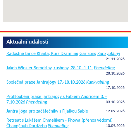
Aktuální události
Radostné tance Khaita, Kurz Dzamling Gar song
Kunkyabling
21.11.2026
Jakob Winkler Semdziny, rusheny, 28.10.-1.11.
Phendeling
28.10.2026
Společná praxe Jantrajógy 17.-18.10.2026
Kunkyabling
17.10.2026
Prohloubení praxe jantrajógy s Fabiem Andricem 3. -
7.10.2026
Phendeling
03.10.2026
Jantra jóga pro začátečníky s Fijalkou Sable
12.09.2026
Retreat s Lukášem Chmelíkem - Phowa (přenos vědomí)
Čhangčhub Dordžeho
Phendeling
10.09.2026