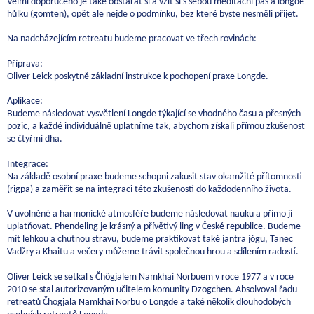
Velmi doporučeno je také obstarat si a vzít si s sebou meditační pás a longde
hůlku (gomten), opět ale nejde o podmínku, bez které byste nesměli přijet.
Na nadcházejícím retreatu budeme pracovat ve třech rovinách:
Příprava:
Oliver Leick poskytně základní instrukce k pochopení praxe Longde.
Aplikace:
Budeme následovat vysvětlení Longde týkající se vhodného času a přesných
pozic, a každé individuálně uplatníme tak, abychom získali přímou zkušenost
se čtyřmi dha.
Integrace:
Na základě osobní praxe budeme schopni zakusit stav okamžité přítomnosti
(rigpa) a zaměřit se na integraci této zkušenosti do každodenního života.
V uvolněné a harmonické atmosféře budeme následovat nauku a přímo ji
uplatňovat. Phendeling je krásný a přívětivý ling v České republice. Budeme
mít lehkou a chutnou stravu, budeme praktikovat také jantra jógu, Tanec
Vadžry a Khaitu a večery můžeme trávit společnou hrou a sdílením radostí.
Oliver Leick se setkal s Čhögjalem Namkhai Norbuem v roce 1977 a v roce
2010 se stal autorizovaným učitelem komunity Dzogchen. Absolvoval řadu
retreatů Čhögjala Namkhai Norbu o Longde a také několik dlouhodobých