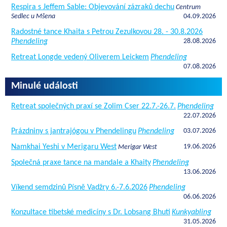
Respira s Jeffem Sable: Objevování zázraků dechu
Centrum
Sedlec u Mšena
04.09.2026
Radostné tance Khaita s Petrou Zezulkovou 28. - 30.8.2026
Phendeling
28.08.2026
Retreat Longde vedený Oliverem Leickem
Phendeling
07.08.2026
Minulé události
Retreat společných praxí se Zolim Cser 22.7.-26.7.
Phendeling
22.07.2026
Prázdniny s jantrajógou v Phendelingu
Phendeling
03.07.2026
Namkhai Yeshi v Merigaru West
19.06.2026
Merigar West
Společná praxe tance na mandale a Khaity
Phendeling
13.06.2026
Víkend semdzinů Písně Vadžry 6.-7.6.2026
Phendeling
06.06.2026
Konzultace tibetské medicíny s Dr. Lobsang Bhuti
Kunkyabling
31.05.2026