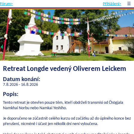
Fórum>
Přihlášení>
☰
Retreat Longde vedený Oliverem Leickem
Datum konání:
7.8.2026 - 16.8.2026
Popis:
Tento retreat je otevřen pouze těm, kteří obdrželi transmisi od Čhögjala
Namkhai Norbu nebo Namkai Yeshiho.
Je doporučeno se zúčastnit celého kurzu od začátku až do úplného konce bez
přerušení, nicméně i účast jen několik dní není vyloučena.