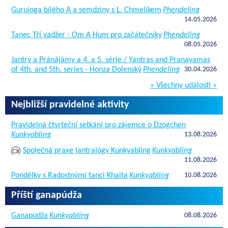
Gurujoga bílého A a semdziny s L. Chmelíkem
Phendeling
14.05.2026
Tanec Tří vadžer - Om A Hum pro začátečníky
Phendeling
08.05.2026
Jantry a Pránájámy a 4. a 5. série / Yantras and Pranayamas
of 4th. and 5th. series - Honza Dolenský
Phendeling
30.04.2026
» Všechny události »
Nejbližší pravidelné aktivity
Pravidelná čtvrteční setkání pro zájemce o Dzogchen
Kunkyabling
13.08.2026
Společná praxe jantrajógy Kunkyabling
Kunkyabling
11.08.2026
Pondělky s Radostnými tanci Khaita
Kunkyabling
10.08.2026
Příští ganapúdža
Ganapúdža
Kunkyabling
08.08.2026