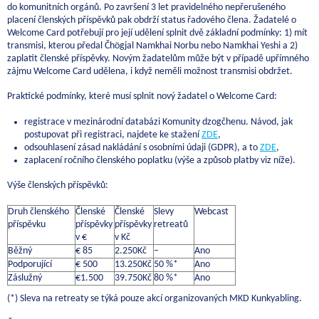
do komunitních orgánů. Po završení 3 let pravidelného nepřerušeného
placení členských příspěvků pak obdrží status řadového člena. Žadatelé o
Welcome Card potřebují pro její udělení splnit dvě základní podmínky: 1) mít
transmisi, kterou předal Čhögjal Namkhai Norbu nebo Namkhai Yeshi a 2)
zaplatit členské příspěvky. Novým žadatelům může být v případě upřímného
zájmu Welcome Card udělena, i když neměli možnost transmisi obdržet.
Praktické podmínky, které musí splnit nový žadatel o Welcome Card:
registrace v mezinárodní databázi Komunity dzogčhenu. Návod, jak
postupovat při registraci, najdete ke stažení
ZDE
,
odsouhlasení zásad nakládání s osobními údaji (GDPR), a to
ZDE
,
zaplacení ročního členského poplatku (výše a způsob platby viz níže).
Výše členských příspěvků:
Druh členského
Členské
Členské
Slevy
Webcast
příspěvku
příspěvky
příspěvky
retreatů
v €
v Kč
Běžný
€ 85
2.250Kč
–
Ano
Podporující
€ 500
13.250Kč
50 %*
Ano
Záslužný
€1.500
39.750Kč
80 %*
Ano
(*) Sleva na retreaty se týká pouze akcí organizovaných MKD Kunkyabling.