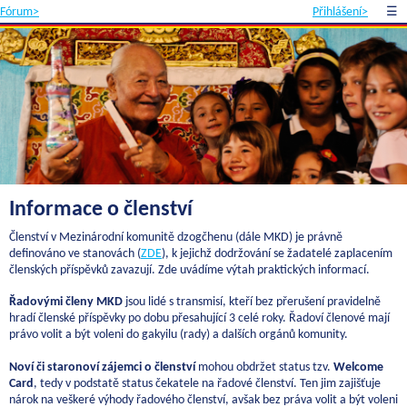
Fórum>
Přihlášení>
☰
Informace o členství
Členství v Mezinárodní komunitě dzogčhenu (dále MKD) je právně
definováno ve stanovách (
ZDE
), k jejichž dodržování se žadatelé zaplacením
členských příspěvků zavazují. Zde uvádíme výtah praktických informací.
Řadovými členy MKD
jsou lidé s transmisí, kteří bez přerušení pravidelně
hradí členské příspěvky po dobu přesahující 3 celé roky. Řadoví členové mají
právo volit a být voleni do gakyilu (rady) a dalších orgánů komunity.
Noví či staronoví zájemci o členství
mohou obdržet status tzv.
Welcome
Card
, tedy v podstatě status čekatele na řadové členství. Ten jim zajišťuje
nárok na veškeré výhody řadového členství, avšak bez práva volit a být voleni