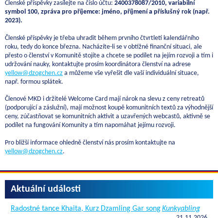
Členské příspěvky zasílejte na číslo účtu:
2400378087/2010, variabilní
symbol 100, zpráva pro příjemce: jméno, příjmení a příslušný rok (např.
2023).
Členské příspěvky je třeba uhradit během prvního čtvrtletí kalendářního
roku, tedy do konce března. Nacházíte-li se v obtížné finanční situaci, ale
přesto o členství v Komunitě stojíte a chcete se podílet na jejím rozvoji a tím i
udržování nauky, kontaktujte prosím koordinátora členství na adrese
yellow@dzogchen.cz
a můžeme vše vyřešit dle vaší individuální situace,
např. formou splátek.
Členové MKD i držitelé Welcome Card mají nárok na slevu z ceny retreatů
(podporující a záslužní), mají možnost koupě komunitních textů za výhodnější
ceny, zúčastňovat se komunitních aktivit a uzavřených webcastů, aktivně se
podílet na fungování Komunity a tím napomáhat jejímu rozvoji.
Pro bližší informace ohledně členství nás prosím kontaktujte na
yellow@dzogchen.cz
.
Aktuální události
Radostné tance Khaita, Kurz Dzamling Gar song
Kunkyabling
21.11.2026