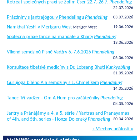
Retreat společných praxí se Zolim Cser 22.7.-26.7.
Phendeling
22.07.2026
Prázdniny s jantrajógou v Phendelingu
Phendeling
03.07.2026
Namkhai Yeshi v Merigaru West
19.06.2026
Merigar West
Společná praxe tance na mandale a Khaity
Phendeling
13.06.2026
Víkend semdzinů Písně Vadžry 6.-7.6.2026
Phendeling
06.06.2026
Konzultace tibetské medicíny s Dr. Lobsang Bhuti
Kunkyabling
31.05.2026
Gurujoga bílého A a semdziny s L. Chmelíkem
Phendeling
14.05.2026
Tanec Tří vadžer - Om A Hum pro začátečníky
Phendeling
08.05.2026
Jantry a Pránájámy a 4. a 5. série / Yantras and Pranayamas
of 4th. and 5th. series - Honza Dolenský
Phendeling
30.04.2026
» Všechny události »