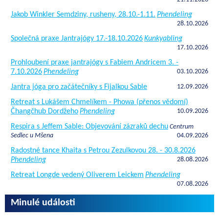
Jakob Winkler Semdziny, rusheny, 28.10.-1.11.
Phendeling
28.10.2026
Společná praxe Jantrajógy 17.-18.10.2026
Kunkyabling
17.10.2026
Prohloubení praxe jantrajógy s Fabiem Andricem 3. -
7.10.2026
Phendeling
03.10.2026
Jantra jóga pro začátečníky s Fijalkou Sable
12.09.2026
Retreat s Lukášem Chmelíkem - Phowa (přenos vědomí)
Čhangčhub Dordžeho
Phendeling
10.09.2026
Respira s Jeffem Sable: Objevování zázraků dechu
Centrum
Sedlec u Mšena
04.09.2026
Radostné tance Khaita s Petrou Zezulkovou 28. - 30.8.2026
Phendeling
28.08.2026
Retreat Longde vedený Oliverem Leickem
Phendeling
07.08.2026
Minulé události