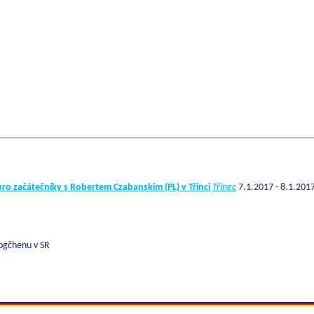
ro začátečníky s Robertem Czabanskim (PL) v Třinci
Třinec
7.1.2017 - 8.1.201
ogčhenu v SR