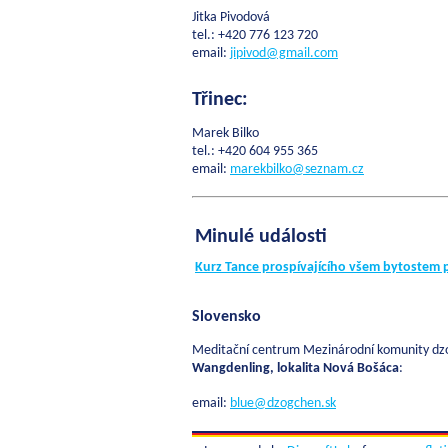
Jitka Pivodová
tel.: +420 776 123 720
email:
jipivod@gmail.com
Třinec:
Marek Bilko
tel.: +420 604 955 365
email:
marekbilko@seznam.cz
Minulé události
Kurz Tance prospívajícího všem bytostem p
Slovensko
Meditační centrum Mezinárodní komunity dz
Wangdenling, lokalita Nová Bošáca
:
email:
blue@dzogchen.sk