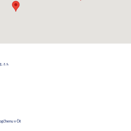
, z.s.
ogčhenu v ČR