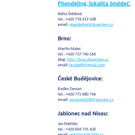
Phendeling, lokalita Smědeč:
Květa Švédová
tel.: +420 776 619 108
email:
phendeling@dzogchen.cz
Brno:
Martin Malec
tel.: +420 737 740 166
blog:
http://brno.dzogchen.cz
email:
brozkeff@gmail.com
České Budějovice:
Radim Zeman
tel.: +420 775 680 746
email:
zemanovi108@
seznam.cz
Jablonec nad Nisou:
Jan Pobříslo
tel.: +420 604 731 426
email:
pobrislo@te2000.cz