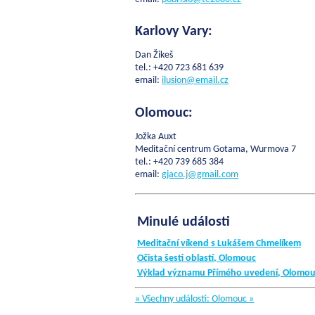
Karlovy Vary:
Dan Žikeš
tel.: +420 723 681 639
email:
ilusion@
email.cz
Olomouc:
Jožka Auxt
Meditační centrum Gotama, Wurmova 7
tel.: +420 739 685 384
email:
gjaco.j@gmail.com
Minulé události
Meditační víkend s Lukášem Chmelíkem
Očista šesti oblastí, Olomouc
Výklad významu Přímého uvedení, Olomouc
» Všechny události: Olomouc »