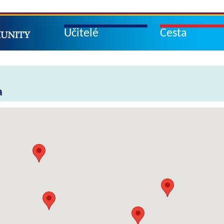
Učitelé
Cesta
a