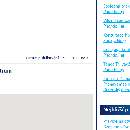
Společná prax
Phendeling
Víkend semdzi
Phendeling
Konzultace tib
Kunkyabling
Gurujoga bílé
Phendeling
Datum publikování:
15.11.2022 19:20
Tanec Tří vad
Phendeling
ntrum
Jantry a Práná
Pranayamas of
Dolenský
Phen
Nejbližší p
Pravidelná čtv
Dzogchen
Kun