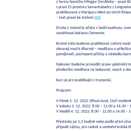
z termy Namčho Mingjur Dordžeho – praxi šitr
s praxí 25 prostoru Samantabadry z Longsalo
praktikovaná v Merigaru West po úmrtí Rinp
– text praxe ke stažení
ZDE
Druhá z metod je očista s Vadžrasattvou, zvané 
vysvětloval Adriano Clemente.
Kromě toho budeme praktikovat cvičení mysli (
obracejí mysl k dharmě – meditace o příležitos
pomíjivosti, pochopení příčiny a následku kar
Nakonec budeme provádět praxe uplatnění rel
především meditace na laskavost, soucit a dáv
Kurz je pro praktikující s transmisí.
Program:
V Pátek 2. 12. 2022 18hod úvod, čtyři myšlenk
V Sobotu 3. 12. 2022: 8.00 – 12.00 a 14.30
V Neděli 4. 12. 2022: 8.00 – 12.00 a 14.00 – 
Přestávky po 1,5 hodině nebo podle přání účas
případě zájmu, pro radost a uvolnění krátká K