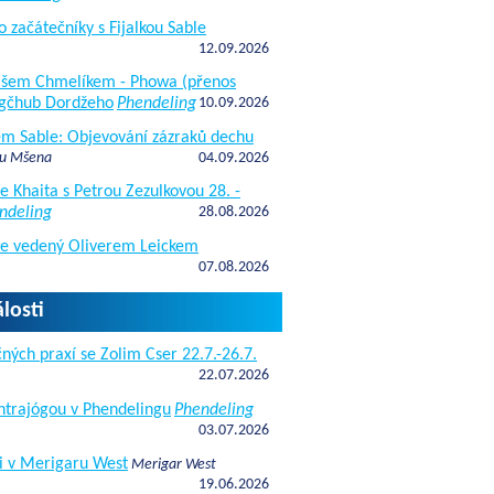
o začátečníky s Fijalkou Sable
12.09.2026
kášem Chmelíkem - Phowa (přenos
gčhub Dordžeho
Phendeling
10.09.2026
fem Sable: Objevování zázraků dechu
 u Mšena
04.09.2026
e Khaita s Petrou Zezulkovou 28. -
ndeling
28.08.2026
de vedený Oliverem Leickem
07.08.2026
losti
ných praxí se Zolim Cser 22.7.-26.7.
22.07.2026
antrajógou v Phendelingu
Phendeling
03.07.2026
i v Merigaru West
Merigar West
19.06.2026