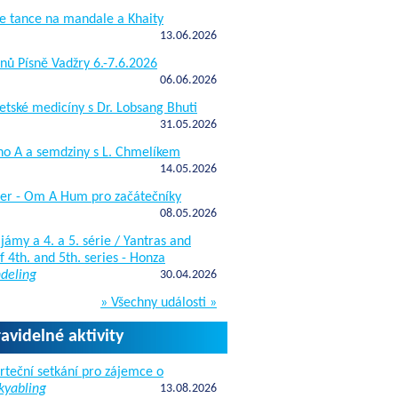
e tance na mandale a Khaity
13.06.2026
nů Písně Vadžry 6.-7.6.2026
06.06.2026
etské medicíny s Dr. Lobsang Bhuti
31.05.2026
ho A a semdziny s L. Chmelíkem
14.05.2026
žer - Om A Hum pro začátečníky
08.05.2026
jámy a 4. a 5. série / Yantras and
 4th. and 5th. series - Honza
deling
30.04.2026
» Všechny události »
ravidelné aktivity
rteční setkání pro zájemce o
kyabling
13.08.2026