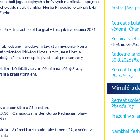
o neboli jógu pokojných a hněvivých manifestací spojenu
vého cyklu nauk Namkhai Norbu Rinpočheho tak jak byla
Jantra jóga pr
očheho.
Retreat s Lu
vědomí) Čhan
Pre-ati practice of Longsal – tak, jak ji v prosinci 2021
Respira s Jef
Centrum Sedlec
tib.lodžong), především tzv. čtyři myšlenky, které
ti vzácného lidského života, smrti, nestálosti a
Radostné tanc
mických činu, a neuspokojivost a utrpení samsáry.
30.8.2026
Phe
ativní bódhičitty se zaměřením na běžný život,
Retreat Long
ání a braní (tonglen).
Phendeling
Minulé udá
Retreat společ
Phendeling
y a praxe šitro a 25 prostoru
 – 18.30 – Ganapúdža na den Gurua Padmasambhavy
Prázdniny s j
16.00
tníku. V rámci kurzu bude také tanec 12A, a večer, v
Namkhai Yesh
haita.