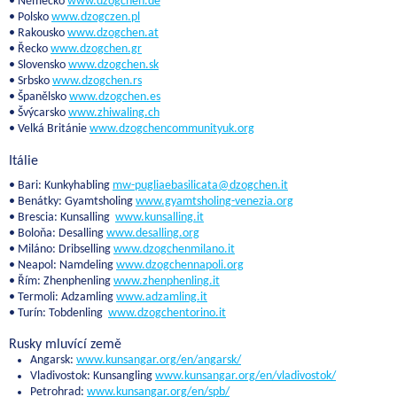
• Německo
www.dzogchen.de
• Polsko
www.dzogczen.pl
• Rakousko
www.dzogchen.at
• Řecko
www.dzogchen.gr
• Slovensko
www.dzogchen.sk
• Srbsko
www.dzogchen.rs
• Španělsko
www.dzogchen.es
• Švýcarsko
www.zhiwaling.ch
• Velká Británie
www.dzogchencommunityuk.org
Itálie
• Bari: Kunkyhabling
mw-pugliaebasilicata@dzogchen.it
• Benátky: Gyamtsholing
www.gyamtsholing-venezia.org
• Brescia: Kunsalling
www.kunsalling.it
• Boloňa: Desalling
www.desalling.org
• Miláno: Dribselling
www.dzogchenmilano.it
• Neapol: Namdeling
www.dzogchennapoli.org
• Řím: Zhenphenling
www.zhenphenling.it
• Termoli: Adzamling
www.adzamling.it
• Turín: Tobdenling
www.dzogchentorino.it
Rusky mluvící země
Angarsk:
www.kunsangar.org/en/angarsk/
Vladivostok: Kunsangling
www.kunsangar.org/en/vladivostok/
Petrohrad:
www.kunsangar.org/en/spb/