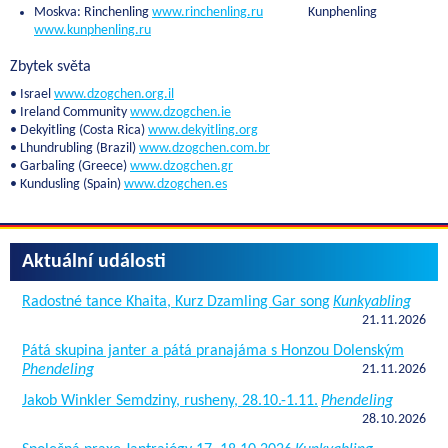
Moskva: Rinchenling
www.rinchenling.ru
Kunphenling
www.kunphenling.ru
Zbytek světa
• Israel
www.dzogchen.org.il
• Ireland Community
www.dzogchen.ie
• Dekyitling (Costa Rica)
www.dekyitling.org
• Lhundrubling (Brazil)
www.dzogchen.com.br
• Garbaling (Greece)
www.dzogchen.gr
• Kundusling (Spain)
www.dzogchen.es
Aktuální události
Radostné tance Khaita, Kurz Dzamling Gar song
Kunkyabling
21.11.2026
Pátá skupina janter a pátá pranajáma s Honzou Dolenským
Phendeling
21.11.2026
Jakob Winkler Semdziny, rusheny, 28.10.-1.11.
Phendeling
28.10.2026