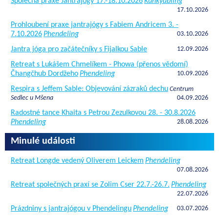
Společná praxe Jantrajógy 17.-18.10.2026
Kunkyabling
17.10.2026
Prohloubení praxe jantrajógy s Fabiem Andricem 3. -
7.10.2026
Phendeling
03.10.2026
Jantra jóga pro začátečníky s Fijalkou Sable
12.09.2026
Retreat s Lukášem Chmelíkem - Phowa (přenos vědomí)
Čhangčhub Dordžeho
Phendeling
10.09.2026
Respira s Jeffem Sable: Objevování zázraků dechu
Centrum
Sedlec u Mšena
04.09.2026
Radostné tance Khaita s Petrou Zezulkovou 28. - 30.8.2026
Phendeling
28.08.2026
Minulé události
Retreat Longde vedený Oliverem Leickem
Phendeling
07.08.2026
Retreat společných praxí se Zolim Cser 22.7.-26.7.
Phendeling
22.07.2026
Prázdniny s jantrajógou v Phendelingu
Phendeling
03.07.2026