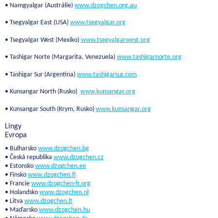
• Namgyalgar (Austrálie)
www.dzogchen.org.au
• Tsegyalgar East (USA)
www.tsegyalgar.org
• Tsegyalgar West (Mexiko)
www.tsegyalgarwest.org
• Tashigar Norte (Margarita, Venezuela)
www.tashigarnorte.org
• Tashigar Sur (Argentina)
www.tashigarsur.com
• Kunsangar North (Rusko)
www.kunsangar.org
• Kunsangar South (Krym, Rusko)
www.kunsangar.org
Lingy
Evropa
• Bulharsko
www.dzogchen.bg
• Česká republika
www.dzogchen.cz
• Estonsko
www.dzogchen.ee
• Finsko
www.dzogchen.fi
• Francie
www.dzogchen-fr.org
• Holandsko
www.dzogchen.nl
• Litva
www.dzogchen.lt
• Maďarsko
www.dzogchen.hu