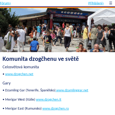
Fórum>
Přihlášení>
☰
Komunita dzogčhenu ve světě
Celosvětová komunita
•
www.dzogchen.net
Gary
• Dzamling Gar (Tenerife, Španělsko)
www.dzamlinggar.net
• Merigar West (Itálie)
www.dzogchen.it
• Merigar East (Rumunsko)
www.dzogchen.ro