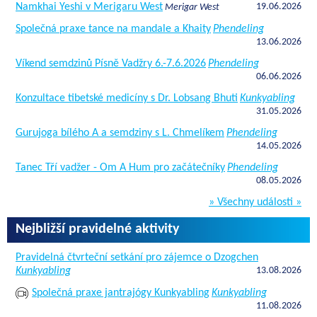
Namkhai Yeshi v Merigaru West
19.06.2026
Merigar West
Společná praxe tance na mandale a Khaity
Phendeling
13.06.2026
Víkend semdzinů Písně Vadžry 6.-7.6.2026
Phendeling
06.06.2026
Konzultace tibetské medicíny s Dr. Lobsang Bhuti
Kunkyabling
31.05.2026
Gurujoga bílého A a semdziny s L. Chmelíkem
Phendeling
14.05.2026
Tanec Tří vadžer - Om A Hum pro začátečníky
Phendeling
08.05.2026
» Všechny události »
Nejbližší pravidelné aktivity
Pravidelná čtvrteční setkání pro zájemce o Dzogchen
Kunkyabling
13.08.2026
Společná praxe jantrajógy Kunkyabling
Kunkyabling
11.08.2026