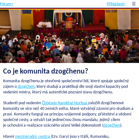
Fórum>
Přihlášení>
☰
Co je komunita dzogčhenu?
Komunita dzogčhenu je otevřené společenství lidí, které spojuje společný
zájem o
dzogčhen
, který studují a praktikují dle svojí vlastní kapacity pod
vedením mistra, který má autentické poznání stavu dzogčhenu.
Studenti pod vedením
Čhögjala Namkhai Norbua
založili dzogčhenové
komunity ve více než 40 zemích světa, které vytvářejí zázemí pro studium a
praxi. Komunity fungují na principu vzájemné podpory, přátelství a vědomí
společné cesty, a vytváří tak jedinečnou živou mandalu, jejímž cílem
je uchování a realizace vzácného učení Velké dokonalosti (
dzogčhen
).
Hlavní
mezinárodní centra
(tzv. Gary) jsou v Itálii, Rumunsku,