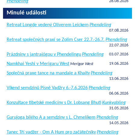
Phendeling
28.08.2026
Minulé události
Retreat Longde vedený Oliverem Leickem
Phendeling
07.08.2026
Retreat společných praxí se Zolim Cser 22.7.-26.7.
Phendeling
22.07.2026
Prázdniny s jantrajógou v Phendelingu
Phendeling
03.07.2026
Namkhai Yeshi v Merigaru West
19.06.2026
Merigar West
Společná praxe tance na mandale a Khaity
Phendeling
13.06.2026
Víkend semdzinů Písně Vadžry 6.-7.6.2026
Phendeling
06.06.2026
Konzultace tibetské medicíny s Dr. Lobsang Bhuti
Kunkyabling
31.05.2026
Gurujoga bílého A a semdziny s L. Chmelíkem
Phendeling
14.05.2026
Tanec Tří vadžer - Om A Hum pro začátečníky
Phendeling