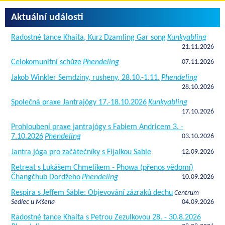
Aktuální události
Radostné tance Khaita, Kurz Dzamling Gar song
Kunkyabling
21.11.2026
Celokomunitní schůze
Phendeling
07.11.2026
Jakob Winkler Semdziny, rusheny, 28.10.-1.11.
Phendeling
28.10.2026
Společná praxe Jantrajógy 17.-18.10.2026
Kunkyabling
17.10.2026
Prohloubení praxe jantrajógy s Fabiem Andricem 3. -
7.10.2026
Phendeling
03.10.2026
Jantra jóga pro začátečníky s Fijalkou Sable
12.09.2026
Retreat s Lukášem Chmelíkem - Phowa (přenos vědomí)
Čhangčhub Dordžeho
Phendeling
10.09.2026
Respira s Jeffem Sable: Objevování zázraků dechu
Centrum
Sedlec u Mšena
04.09.2026
Radostné tance Khaita s Petrou Zezulkovou 28. - 30.8.2026