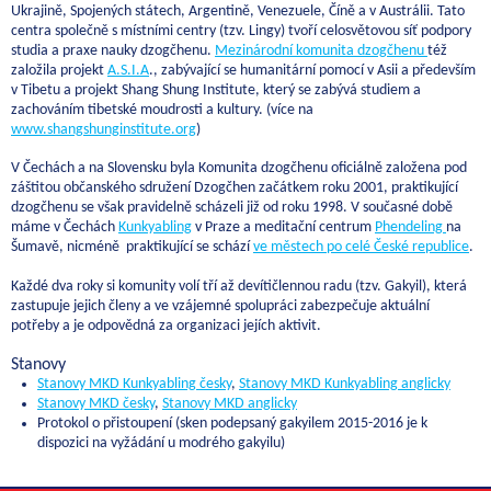
Ukrajině, Spojených státech, Argentině, Venezuele, Číně a v Austrálii. Tato
centra společně s místními centry (tzv. Lingy) tvoří celosvětovou síť podpory
studia a praxe nauky dzogčhenu.
Mezinárodní komunita dzogčhenu
též
založila projekt
A.S.I.A
., zabývající se humanitární pomocí v Asii a především
v Tibetu a projekt Shang Shung Institute, který se zabývá studiem a
zachováním tibetské moudrosti a kultury. (více na
www.shangshunginstitute.org
)
V Čechách a na Slovensku byla Komunita dzogčhenu oficiálně založena pod
záštitou občanského sdružení Dzogčhen začátkem roku 2001, praktikující
dzogčhenu se však pravidelně scházeli již od roku 1998. V současné době
máme v Čechách
Kunkyabling
v Praze a meditační centrum
Phendeling
na
Šumavě, nicméně praktikující se schází
ve městech po celé České republice
.
Každé dva roky si komunity volí tří až devítičlennou radu (tzv. Gakyil), která
zastupuje jejich členy a ve vzájemné spolupráci zabezpečuje aktuální
potřeby a je odpovědná za organizaci jejích aktivit.
Stanovy
Stanovy MKD Kunkyabling česky
,
Stanovy MKD Kunkyabling anglicky
Stanovy MKD česky
,
Stanovy MKD anglicky
Protokol o přistoupení (sken podepsaný gakyilem 2015-2016 je k
dispozici na vyžádání u modrého gakyilu)