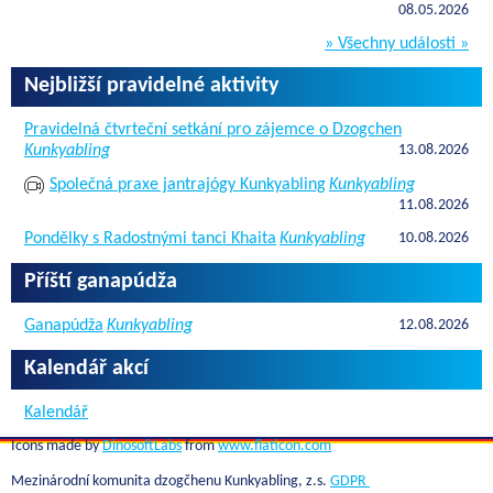
08.05.2026
» Všechny události »
Nejbližší pravidelné aktivity
Pravidelná čtvrteční setkání pro zájemce o Dzogchen
Kunkyabling
13.08.2026
Společná praxe jantrajógy Kunkyabling
Kunkyabling
11.08.2026
Pondělky s Radostnými tanci Khaita
Kunkyabling
10.08.2026
Příští ganapúdža
Ganapúdža
Kunkyabling
12.08.2026
Kalendář akcí
Kalendář
Icons made by
DinosoftLabs
from
www.flaticon.com
Mezinárodní komunita dzogčhenu Kunkyabling, z.s.
GDPR