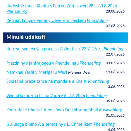
Radostné tance Khaita s Petrou Zezulkovou 28. - 30.8.2026
Phendeling
28.08.2026
Retreat Longde vedený Oliverem Leickem
Phendeling
07.08.2026
Minulé události
Retreat společných praxí se Zolim Cser 22.7.-26.7.
Phendeling
22.07.2026
Prázdniny s jantrajógou v Phendelingu
Phendeling
03.07.2026
Namkhai Yeshi v Merigaru West
19.06.2026
Merigar West
Společná praxe tance na mandale a Khaity
Phendeling
13.06.2026
Víkend semdzinů Písně Vadžry 6.-7.6.2026
Phendeling
06.06.2026
Konzultace tibetské medicíny s Dr. Lobsang Bhuti
Kunkyabling
31.05.2026
Gurujoga bílého A a semdziny s L. Chmelíkem
Phendeling
14.05.2026