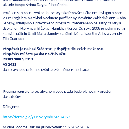
učitele bonpo Nyima Dagpa Rinpočheho.
Poté, co se v roce 1996 setkal se svým kořenovým učitelem, byl Igor v roce
2002 Čogjalem Namkhai Norbuem pověřen vyučováním Základní Santi Maha
Sanghy, studijního a praktického programu zaměřeného na sútry, tantry a
dzogčhen, který navrhl Čogjal Namkhai Norbu. Od roku 2008 je jedním ze tří
starších učitelů Santi Maha Sanghy, dalšími dvěma jsou Jim Valby a zesnulý
Elio Guarisco.
Příspěvek je na bázi štědrosti, přispějte dle svých možností.
Příspěvky můžete poslat na číslo účtu:
2400378087/2010
VS 2411
do zprávy peo příjemce uvěďte své jméno + meditace
Prosíme registrujte se, abychom věděli, zda bude plánovaný prostor
dostatečný.
Děkujeme.
https://forms.gle/yJD5WRymbQxMUAT97
Michal Sodoma
Datum publikování:
15.2.2024 20:07