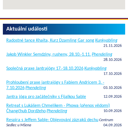
Aktuální události
Radostné tance Khaita, Kurz Dzamling Gar song
Kunkyabling
21.11.2026
Jakob Winkler Semdziny, rusheny, 28.10.-1.11.
Phendeling
28.10.2026
Společná praxe Jantrajógy 17.-18.10.2026
Kunkyabling
17.10.2026
Prohloubení praxe jantrajógy s Fabiem Andricem 3. -
7.10.2026
Phendeling
03.10.2026
Jantra jóga pro začátečníky s Fijalkou Sable
12.09.2026
Retreat s Lukášem Chmelíkem - Phowa (přenos vědomí)
Čhangčhub Dordžeho
Phendeling
10.09.2026
Respira s Jeffem Sable: Objevování zázraků dechu
Centrum
Sedlec u Mšena
04.09.2026