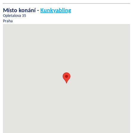
Místo konání -
Kunkyabling
Opletalova 35
Praha