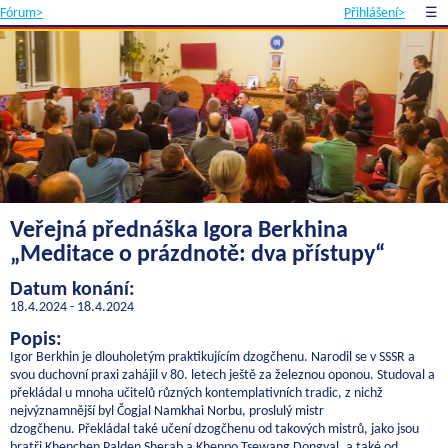
Fórum>
Přihlášení>
☰
Veřejná přednáška Igora Berkhina
„Meditace o prázdnotě: dva přístupy“
Datum konání:
18.4.2024 - 18.4.2024
Popis:
Igor Berkhin je dlouholetým praktikujícím dzogčhenu. Narodil se v SSSR a
svou duchovní praxi zahájil v 80. letech ještě za železnou oponou. Studoval a
překládal u mnoha učitelů různých kontemplativních tradic, z nichž
nejvýznamnější byl Čogjal Namkhai Norbu, proslulý mistr
dzogčhenu. Překládal také učení dzogčhenu od takových mistrů, jako jsou
bratři Khenchen Palden Sherab a Khenpo Tsewang Dongyal, a také od