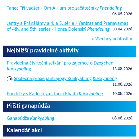
Tanec Tří vadžer - Om A Hum pro začátečníky
Phendeling
08.05.2026
Jantry a Pránájámy a 4. a 5. série / Yantras and Pranayamas
of 4th. and 5th. series - Honza Dolenský
Phendeling
30.04.2026
» Všechny události »
Nejbližší pravidelné aktivity
Pravidelná čtvrteční setkání pro zájemce o Dzogchen
Kunkyabling
13.08.2026
Společná praxe jantrajógy Kunkyabling
Kunkyabling
11.08.2026
Pondělky s Radostnými tanci Khaita
Kunkyabling
10.08.2026
Příští ganapúdža
Ganapúdža
Kunkyabling
08.08.2026
Kalendář akcí