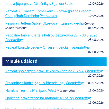
Jantra jóga pro začátečníky s Fijalkou Sable
12.09.2026
Retreat s Lukášem Chmelíkem - Phowa (přenos vědomí)
Čhangčhub Dordžeho
Phendeling
10.09.2026
Respira s Jeffem Sable: Objevování zázraků dechu
Centrum
Sedlec u Mšena
04.09.2026
Radostné tance Khaita s Petrou Zezulkovou 28. - 30.8.2026
Phendeling
28.08.2026
Retreat Longde vedený Oliverem Leickem
Phendeling
07.08.2026
Minulé události
Retreat společných praxí se Zolim Cser 22.7.-26.7.
Phendeling
22.07.2026
Prázdniny s jantrajógou v Phendelingu
Phendeling
03.07.2026
Namkhai Yeshi v Merigaru West
19.06.2026
Merigar West
Společná praxe tance na mandale a Khaity
Phendeling
13.06.2026