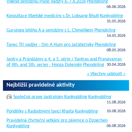
Víkend semdzinů Písně Vadžry 6.-7.6.2026
Phendeling
06.06.2026
Konzultace tibetské medicíny s Dr. Lobsang Bhuti
Kunkyabling
31.05.2026
Gurujoga bílého A a semdziny s L. Chmelíkem
Phendeling
14.05.2026
Tanec Tří vadžer - Om A Hum pro začátečníky
Phendeling
08.05.2026
Jantry a Pránájámy a 4. a 5. série / Yantras and Pranayamas
of 4th. and 5th. series - Honza Dolenský
Phendeling
30.04.2026
» Všechny události »
Nejbližší pravidelné aktivity
Společná praxe jantrajógy Kunkyabling
Kunkyabling
11.08.2026
Pondělky s Radostnými tanci Khaita
Kunkyabling
10.08.2026
Pravidelná čtvrteční setkání pro zájemce o Dzogchen
Kunkyabling
06.08.2026