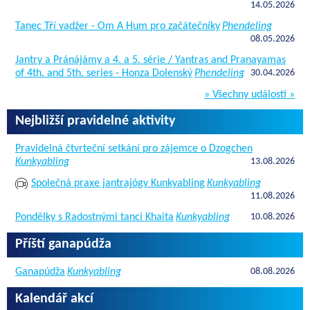
14.05.2026
Tanec Tří vadžer - Om A Hum pro začátečníky
Phendeling
08.05.2026
Jantry a Pránájámy a 4. a 5. série / Yantras and Pranayamas
of 4th. and 5th. series - Honza Dolenský
Phendeling
30.04.2026
» Všechny události »
Nejbližší pravidelné aktivity
Pravidelná čtvrteční setkání pro zájemce o Dzogchen
Kunkyabling
13.08.2026
Společná praxe jantrajógy Kunkyabling
Kunkyabling
11.08.2026
Pondělky s Radostnými tanci Khaita
Kunkyabling
10.08.2026
Příští ganapúdža
Ganapúdža
Kunkyabling
08.08.2026
Kalendář akcí