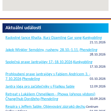
Aktuální události
Radostné tance Khaita, Kurz Dzamling Gar song
Kunkyabling
21.11.2026
Jakob Winkler Semdziny, rusheny, 28.10.-1.11.
Phendeling
28.10.2026
Společná praxe Jantrajógy 17.-18.10.2026
Kunkyabling
17.10.2026
Prohloubení praxe jantrajógy s Fabiem Andricem 3. -
7.10.2026
Phendeling
03.10.2026
Jantra jóga pro začátečníky s Fijalkou Sable
12.09.2026
Retreat s Lukášem Chmelíkem - Phowa (přenos vědomí)
Čhangčhub Dordžeho
Phendeling
10.09.2026
Respira s Jeffem Sable: Objevování zázraků dechu
Centrum