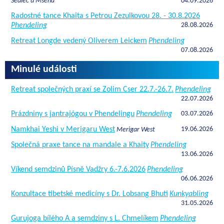
Sedlec u Mšena
04.09.2026
Radostné tance Khaita s Petrou Zezulkovou 28. - 30.8.2026
Phendeling
28.08.2026
Retreat Longde vedený Oliverem Leickem
Phendeling
07.08.2026
Minulé události
Retreat společných praxí se Zolim Cser 22.7.-26.7.
Phendeling
22.07.2026
Prázdniny s jantrajógou v Phendelingu
Phendeling
03.07.2026
Namkhai Yeshi v Merigaru West
19.06.2026
Merigar West
Společná praxe tance na mandale a Khaity
Phendeling
13.06.2026
Víkend semdzinů Písně Vadžry 6.-7.6.2026
Phendeling
06.06.2026
Konzultace tibetské medicíny s Dr. Lobsang Bhuti
Kunkyabling
31.05.2026
Gurujoga bílého A a semdziny s L. Chmelíkem
Phendeling