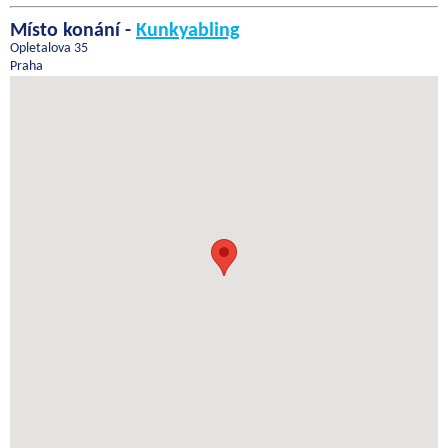
Místo konání -
Kunkyabling
Opletalova 35
Praha