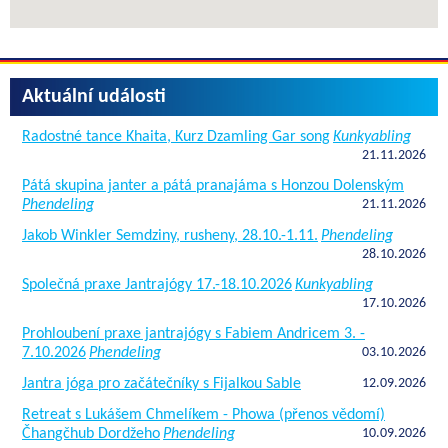
Aktuální události
Radostné tance Khaita, Kurz Dzamling Gar song
Kunkyabling
21.11.2026
Pátá skupina janter a pátá pranajáma s Honzou Dolenským
Phendeling
21.11.2026
Jakob Winkler Semdziny, rusheny, 28.10.-1.11.
Phendeling
28.10.2026
Společná praxe Jantrajógy 17.-18.10.2026
Kunkyabling
17.10.2026
Prohloubení praxe jantrajógy s Fabiem Andricem 3. -
7.10.2026
Phendeling
03.10.2026
Jantra jóga pro začátečníky s Fijalkou Sable
12.09.2026
Retreat s Lukášem Chmelíkem - Phowa (přenos vědomí)
Čhangčhub Dordžeho
Phendeling
10.09.2026