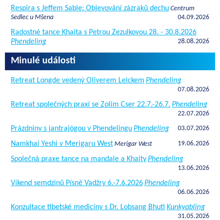
Respira s Jeffem Sable: Objevování zázraků dechu
Centrum
Sedlec u Mšena
04.09.2026
Radostné tance Khaita s Petrou Zezulkovou 28. - 30.8.2026
Phendeling
28.08.2026
Minulé události
Retreat Longde vedený Oliverem Leickem
Phendeling
07.08.2026
Retreat společných praxí se Zolim Cser 22.7.-26.7.
Phendeling
22.07.2026
Prázdniny s jantrajógou v Phendelingu
Phendeling
03.07.2026
Namkhai Yeshi v Merigaru West
19.06.2026
Merigar West
Společná praxe tance na mandale a Khaity
Phendeling
13.06.2026
Víkend semdzinů Písně Vadžry 6.-7.6.2026
Phendeling
06.06.2026
Konzultace tibetské medicíny s Dr. Lobsang Bhuti
Kunkyabling
31.05.2026