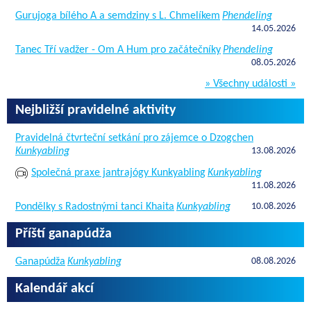
Gurujoga bílého A a semdziny s L. Chmelíkem
Phendeling
14.05.2026
Tanec Tří vadžer - Om A Hum pro začátečníky
Phendeling
08.05.2026
» Všechny události »
Nejbližší pravidelné aktivity
Pravidelná čtvrteční setkání pro zájemce o Dzogchen
Kunkyabling
13.08.2026
Společná praxe jantrajógy Kunkyabling
Kunkyabling
11.08.2026
Pondělky s Radostnými tanci Khaita
Kunkyabling
10.08.2026
Příští ganapúdža
Ganapúdža
Kunkyabling
08.08.2026
Kalendář akcí