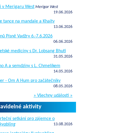
i v Merigaru West
Merigar West
19.06.2026
e tance na mandale a Khaity
13.06.2026
nů Písně Vadžry 6.-7.6.2026
06.06.2026
etské medicíny s Dr. Lobsang Bhuti
31.05.2026
ho A a semdziny s L. Chmelíkem
14.05.2026
žer - Om A Hum pro začátečníky
08.05.2026
» Všechny události »
ravidelné aktivity
rteční setkání pro zájemce o
kyabling
13.08.2026