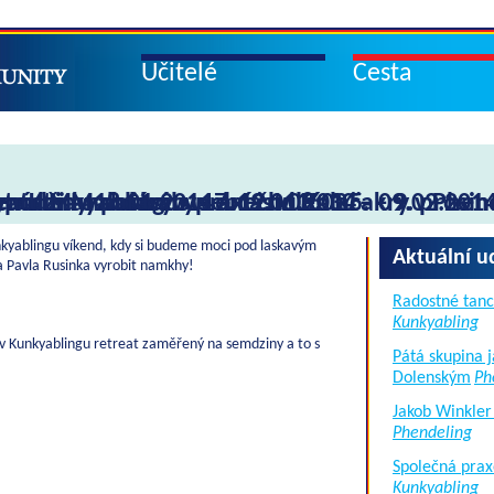
Učitelé
Cesta
 v Kunkyablingu ve dnech 08.02. – 09.02.201
emdziny 18.01.2014 – 19.01.2014
púdži Mandarávy 17. 12. v 16.30
tsa tsa a poslech webcastu Kalačakry v Phende
atu Mandarávy s praxí čudlenu 5. – 9. prosin
kyablingu víkend, kdy si budeme moci pod laskavým
Aktuální u
 Pavla Rusinka vyrobit namkhy!
Radostné tanc
Kunkyabling
 Kunkyablingu retreat zaměřený na semdziny a to s
Pátá skupina 
Dolenským
Ph
Jakob Winkler
Phendeling
Společná prax
Kunkyabling