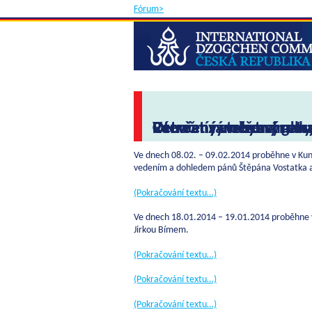
Fórum>
Retreat výroby namkhy
Retreat zaměřený na s
Otevřený webcast gana
Vánoční retreat výroby 
Otevřený webcast retre
Ve dnech 08.02. – 09.02.2014 proběhne v Kun
vedením a dohledem pánů Štěpána Vostatka a
(Pokračování textu…)
Ve dnech 18.01.2014 – 19.01.2014 proběhne v
Jirkou Bímem.
(Pokračování textu…)
(Pokračování textu…)
(Pokračování textu…)