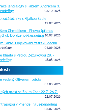
raxe jantrajógy s Fabiem Andricem 3.
endeling
03.10.2026
o začátečníky s Fijalkou Sable
12.09.2026
kášem Chmelíkem - Phowa (přenos
gčhub Dordžeho
Phendeling
10.09.2026
fem Sable: Objevování zázraků dechu
 u Mšena
04.09.2026
e Khaita s Petrou Zezulkovou 28. -
ndeling
28.08.2026
losti
de vedený Oliverem Leickem
07.08.2026
ných praxí se Zolim Cser 22.7.-26.7.
22.07.2026
antrajógou v Phendelingu
Phendeling
03.07.2026