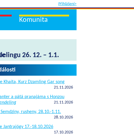
Přihlášení>
Komunita
4
lingu 26. 12. – 1.1.
ce
dálosti
e Khaita, Kurz Dzamling Gar song
21.11.2026
janter a pátá pranajáma s Honzou
endeling
21.11.2026
 Semdziny, rusheny, 28.10.-1.11.
28.10.2026
e Jantrajógy 17.-18.10.2026
17.10.2026