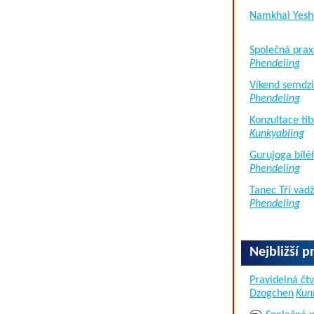
Namkhai Yesh
Společná prax
Phendeling
Víkend semdzi
Phendeling
Konzultace tib
Kunkyabling
Gurujoga bílé
Phendeling
Tanec Tří vad
Phendeling
Nejbližší p
Pravidelná čtv
Dzogchen
Kun