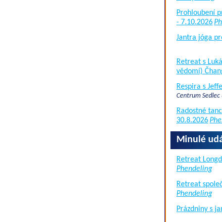
Prohloubení p
- 7.10.2026
Ph
Jantra jóga pr
Retreat s Lu
vědomí) Čhan
Respira s Jef
Centrum Sedlec
Radostné tanc
30.8.2026
Phe
Minulé udá
Retreat Long
Phendeling
Retreat společ
Phendeling
Prázdniny s j