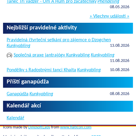
Tanec Tří vadžer - Om A Hum pro začátečníky
Phendeling
08.05.2026
» Všechny události »
Nejbližší pravidelné aktivity
Pravidelná čtvrteční setkání pro zájemce o Dzogchen
Kunkyabling
13.08.2026
Společná praxe jantrajógy Kunkyabling
Kunkyabling
11.08.2026
Pondělky s Radostnými tanci Khaita
Kunkyabling
10.08.2026
Příští ganapúdža
Ganapúdža
Kunkyabling
08.08.2026
Kalendář akcí
Kalendář
Icons made by
DinosoftLabs
from
www.flaticon.com