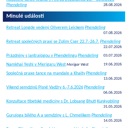
Phendeling
28.08.2026
Minulé události
Retreat Longde vedený Oliverem Leickem
Phendeling
07.08.2026
Retreat společných praxí se Zolim Cser 22.7.-26.7.
Phendeling
22.07.2026
Prázdniny s jantrajógou v Phendelingu
Phendeling
03.07.2026
Namkhai Yeshi v Merigaru West
19.06.2026
Merigar West
Společná praxe tance na mandale a Khaity
Phendeling
13.06.2026
Víkend semdzinů Písně Vadžry 6.-7.6.2026
Phendeling
06.06.2026
Konzultace tibetské medicíny s Dr. Lobsang Bhuti
Kunkyabling
31.05.2026
Gurujoga bílého A a semdziny s L. Chmelíkem
Phendeling
14.05.2026