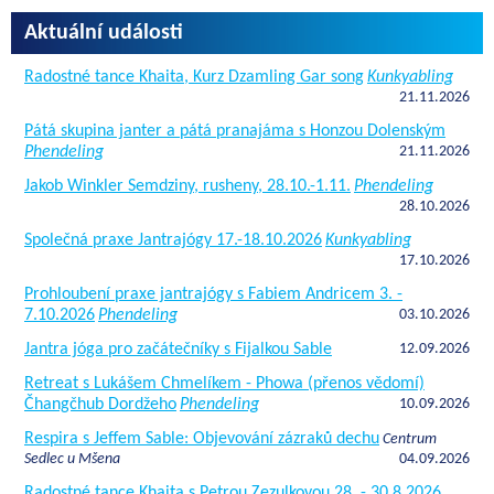
Aktuální události
Radostné tance Khaita, Kurz Dzamling Gar song
Kunkyabling
21.11.2026
Pátá skupina janter a pátá pranajáma s Honzou Dolenským
Phendeling
21.11.2026
Jakob Winkler Semdziny, rusheny, 28.10.-1.11.
Phendeling
28.10.2026
Společná praxe Jantrajógy 17.-18.10.2026
Kunkyabling
17.10.2026
Prohloubení praxe jantrajógy s Fabiem Andricem 3. -
7.10.2026
Phendeling
03.10.2026
Jantra jóga pro začátečníky s Fijalkou Sable
12.09.2026
Retreat s Lukášem Chmelíkem - Phowa (přenos vědomí)
Čhangčhub Dordžeho
Phendeling
10.09.2026
Respira s Jeffem Sable: Objevování zázraků dechu
Centrum
Sedlec u Mšena
04.09.2026
Radostné tance Khaita s Petrou Zezulkovou 28. - 30.8.2026