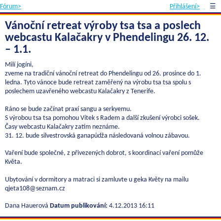
Fórum>
Přihlášení>
☰
Vánoční retreat výroby tsa tsa a poslech
webcastu Kalačakry v Phendelingu 26. 12.
– 1.1.
Milí jogíni,
zveme na tradiční vánoční retreat do Phendelingu od 26. prosince do 1.
ledna. Tyto vánoce bude retreat zaměřený na výrobu tsa tsa spolu s
poslechem uzavřeného webcastu Kalačakry z Tenerife.
Ráno se bude začínat praxí sangu a serkyemu.
S výrobou tsa tsa pomohou Vítek s Radem a další zkušení výrobci sošek.
Časy webcastu Kalačakry zatím neznáme.
31. 12. bude silvestrovská ganapúdža následovaná volnou zábavou.
Vaření bude společné, z přivezených dobrot, s koordinací vaření pomůže
Květa.
Ubytování v dormitory a matraci si zamluvte u geka Květy na mailu
qjeta108@seznam.cz
Dana Hauerová
Datum publikování:
4.12.2013 16:11