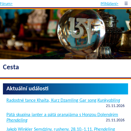
Fórum>
Přihlášení>
☰
Cesta
Aktuální události
Radostné tance Khaita, Kurz Dzamling Gar song
Kunkyabling
21.11.2026
Pátá skupina janter a pátá pranajáma s Honzou Dolenským
Phendeling
21.11.2026
Jakob Winkler Semdziny, rusheny, 28.10.-1.11.
Phendeling