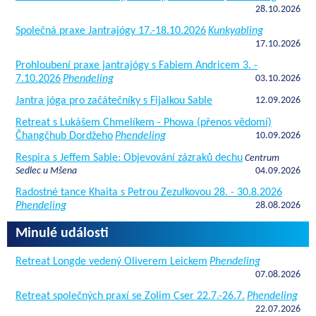
28.10.2026
Společná praxe Jantrajógy 17.-18.10.2026
Kunkyabling
17.10.2026
Prohloubení praxe jantrajógy s Fabiem Andricem 3. -
7.10.2026
Phendeling
03.10.2026
Jantra jóga pro začátečníky s Fijalkou Sable
12.09.2026
Retreat s Lukášem Chmelíkem - Phowa (přenos vědomí)
Čhangčhub Dordžeho
Phendeling
10.09.2026
Respira s Jeffem Sable: Objevování zázraků dechu
Centrum
Sedlec u Mšena
04.09.2026
Radostné tance Khaita s Petrou Zezulkovou 28. - 30.8.2026
Phendeling
28.08.2026
Minulé události
Retreat Longde vedený Oliverem Leickem
Phendeling
07.08.2026
Retreat společných praxí se Zolim Cser 22.7.-26.7.
Phendeling
22.07.2026