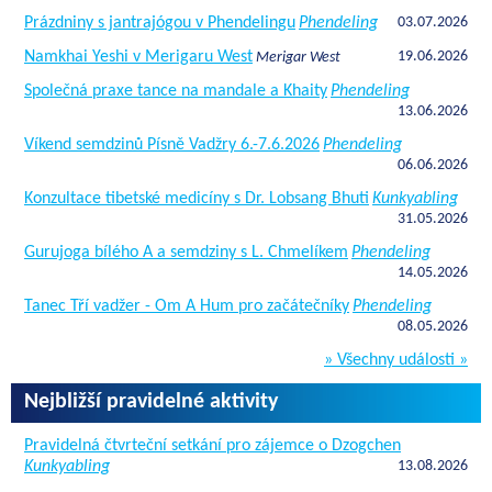
Prázdniny s jantrajógou v Phendelingu
Phendeling
03.07.2026
Namkhai Yeshi v Merigaru West
19.06.2026
Merigar West
Společná praxe tance na mandale a Khaity
Phendeling
13.06.2026
Víkend semdzinů Písně Vadžry 6.-7.6.2026
Phendeling
06.06.2026
Konzultace tibetské medicíny s Dr. Lobsang Bhuti
Kunkyabling
31.05.2026
Gurujoga bílého A a semdziny s L. Chmelíkem
Phendeling
14.05.2026
Tanec Tří vadžer - Om A Hum pro začátečníky
Phendeling
08.05.2026
» Všechny události »
Nejbližší pravidelné aktivity
Pravidelná čtvrteční setkání pro zájemce o Dzogchen
Kunkyabling
13.08.2026