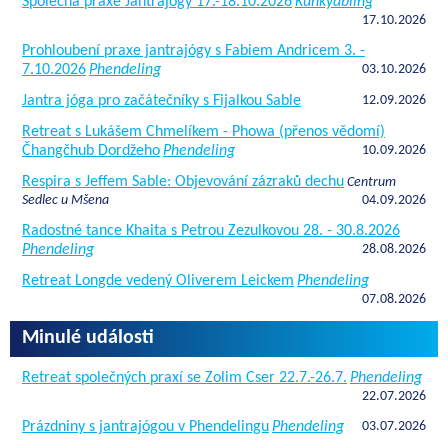
Společná praxe Jantrajógy 17.-18.10.2026
Kunkyabling
17.10.2026
Prohloubení praxe jantrajógy s Fabiem Andricem 3. -
7.10.2026
Phendeling
03.10.2026
Jantra jóga pro začátečníky s Fijalkou Sable
12.09.2026
Retreat s Lukášem Chmelíkem - Phowa (přenos vědomí)
Čhangčhub Dordžeho
Phendeling
10.09.2026
Respira s Jeffem Sable: Objevování zázraků dechu
Centrum
Sedlec u Mšena
04.09.2026
Radostné tance Khaita s Petrou Zezulkovou 28. - 30.8.2026
Phendeling
28.08.2026
Retreat Longde vedený Oliverem Leickem
Phendeling
07.08.2026
Minulé události
Retreat společných praxí se Zolim Cser 22.7.-26.7.
Phendeling
22.07.2026
Prázdniny s jantrajógou v Phendelingu
Phendeling
03.07.2026