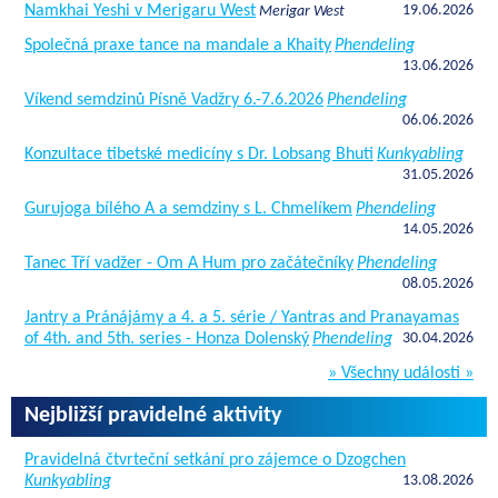
Namkhai Yeshi v Merigaru West
19.06.2026
Merigar West
Společná praxe tance na mandale a Khaity
Phendeling
13.06.2026
Víkend semdzinů Písně Vadžry 6.-7.6.2026
Phendeling
06.06.2026
Konzultace tibetské medicíny s Dr. Lobsang Bhuti
Kunkyabling
31.05.2026
Gurujoga bílého A a semdziny s L. Chmelíkem
Phendeling
14.05.2026
Tanec Tří vadžer - Om A Hum pro začátečníky
Phendeling
08.05.2026
Jantry a Pránájámy a 4. a 5. série / Yantras and Pranayamas
of 4th. and 5th. series - Honza Dolenský
Phendeling
30.04.2026
» Všechny události »
Nejbližší pravidelné aktivity
Pravidelná čtvrteční setkání pro zájemce o Dzogchen
Kunkyabling
13.08.2026