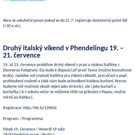
Akce se uskuteční pouze pokud se do 21.7. registruje dostatečný počet lidí
(=30 a víc).
Druhý italský víkend v Phendelingu 19. –
21. července
19. až 21. července proběhne druhý víkend s praxí a výukou italštiny s
Eleonorou Folegnani. Ela bude k dispozici při praxi Tance (možno konzultovat
kroky), nabídne své znalosti italštiny pro získání základů, procvičení a popř.
prohloubení znalostí a také nám bude průvodkyní italskou kuchyní, kterou
budeme mít možnost okusit nejen jako strávníci, ale i jako kuchaři a
kuchařky:) A v sobotu večer se můžeme těšit na grilování s Pepou, možná
mírně po italsku:).
Registrace: http://bit.ly/12tKSsl
Program: / Programma:
Pátek 19. července / Venerdi 19 Julio
18:00 Společná praxe / Pratica