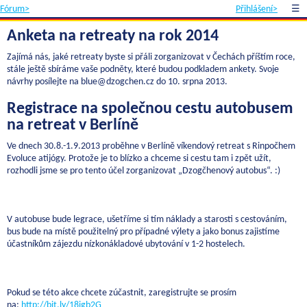
Fórum>
Přihlášení>
☰
Anketa na retreaty na rok 2014
Zajímá nás, jaké retreaty byste si přáli zorganizovat v Čechách příštím roce,
stále ještě sbíráme vaše podněty, které budou podkladem ankety. Svoje
návrhy posílejte na blue@dzogchen.cz do 10. srpna 2013.
Registrace na společnou cestu autobusem
na retreat v Berlíně
Ve dnech 30.8.-1.9.2013 proběhne v Berlíně víkendový retreat s Rinpočhem
Evoluce atijógy. Protože je to blízko a chceme si cestu tam i zpět užít,
rozhodli jsme se pro tento účel zorganizovat „Dzogčhenový autobus“. :)
V autobuse bude legrace, ušetříme si tím náklady a starosti s cestováním,
bus bude na místě použitelný pro případné výlety a jako bonus zajistíme
účastníkům zájezdu nízkonákladové ubytování v 1-2 hostelech.
Pokud se této akce chcete zúčastnit, zaregistrujte se prosím
na:
http://bit.ly/18igb2G