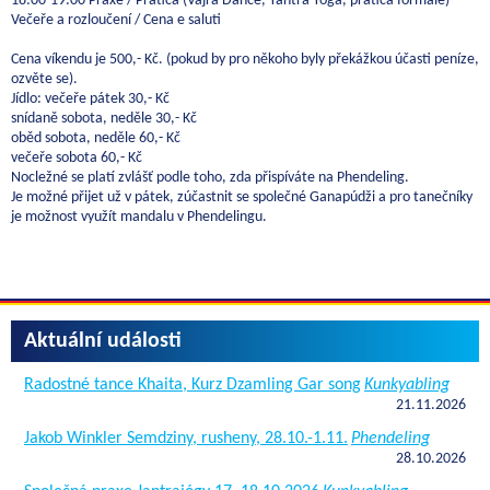
18:00-19:00 Praxe / Pratica (Vajra Dance, Yantra Yoga, pratica formale)
Večeře a rozloučení / Cena e saluti
Cena víkendu je 500,- Kč. (pokud by pro někoho byly překážkou účasti peníze,
ozvěte se).
Jídlo: večeře pátek 30,- Kč
snídaně sobota, neděle 30,- Kč
oběd sobota, neděle 60,- Kč
večeře sobota 60,- Kč
Nocležné se platí zvlášť podle toho, zda přispíváte na Phendeling.
Je možné přijet už v pátek, zúčastnit se společné Ganapúdži a pro tanečníky
je možnost využít mandalu v Phendelingu.
Aktuální události
Radostné tance Khaita, Kurz Dzamling Gar song
Kunkyabling
21.11.2026
Jakob Winkler Semdziny, rusheny, 28.10.-1.11.
Phendeling
28.10.2026