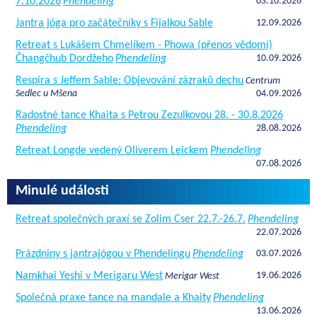
7.10.2026
Phendeling
03.10.2026
Jantra jóga pro začátečníky s Fijalkou Sable
12.09.2026
Retreat s Lukášem Chmelíkem - Phowa (přenos vědomí)
Čhangčhub Dordžeho
Phendeling
10.09.2026
Respira s Jeffem Sable: Objevování zázraků dechu
Centrum
Sedlec u Mšena
04.09.2026
Radostné tance Khaita s Petrou Zezulkovou 28. - 30.8.2026
Phendeling
28.08.2026
Retreat Longde vedený Oliverem Leickem
Phendeling
07.08.2026
Minulé události
Retreat společných praxí se Zolim Cser 22.7.-26.7.
Phendeling
22.07.2026
Prázdniny s jantrajógou v Phendelingu
Phendeling
03.07.2026
Namkhai Yeshi v Merigaru West
19.06.2026
Merigar West
Společná praxe tance na mandale a Khaity
Phendeling
13.06.2026