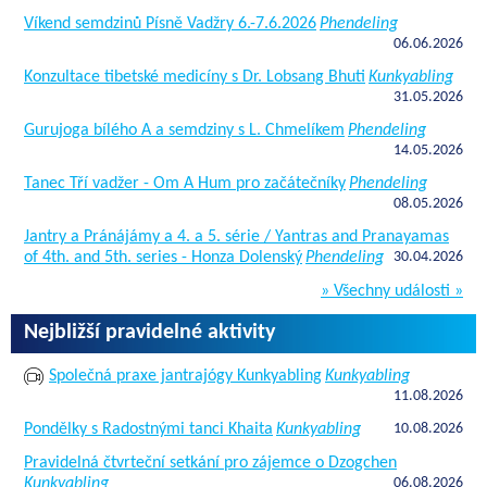
Víkend semdzinů Písně Vadžry 6.-7.6.2026
Phendeling
06.06.2026
Konzultace tibetské medicíny s Dr. Lobsang Bhuti
Kunkyabling
31.05.2026
Gurujoga bílého A a semdziny s L. Chmelíkem
Phendeling
14.05.2026
Tanec Tří vadžer - Om A Hum pro začátečníky
Phendeling
08.05.2026
Jantry a Pránájámy a 4. a 5. série / Yantras and Pranayamas
of 4th. and 5th. series - Honza Dolenský
Phendeling
30.04.2026
» Všechny události »
Nejbližší pravidelné aktivity
Společná praxe jantrajógy Kunkyabling
Kunkyabling
11.08.2026
Pondělky s Radostnými tanci Khaita
Kunkyabling
10.08.2026
Pravidelná čtvrteční setkání pro zájemce o Dzogchen
Kunkyabling
06.08.2026