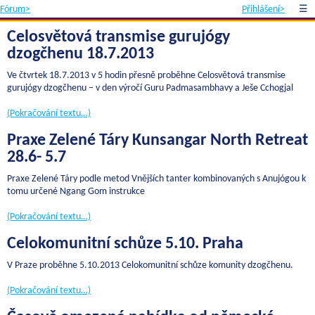
Fórum>
Přihlášení>
☰
Celosvětová transmise gurujógy
dzogčhenu 18.7.2013
Ve čtvrtek 18.7.2013 v 5 hodin přesně proběhne Celosvětová transmise
gurujógy dzogčhenu – v den výročí Guru Padmasambhavy a Ješe Cchogjal
(Pokračování textu…)
Praxe Zelené Táry Kunsangar North Retreat
28.6- 5.7
Praxe Zelené Táry podle metod Vnějších tanter kombinovaných s Anujógou k
tomu určené Ngang Gom instrukce
(Pokračování textu…)
Celokomunitní schůze 5.10. Praha
V Praze proběhne 5.10.2013 Celokomunitní schůze komunity dzogčhenu.
(Pokračování textu…)