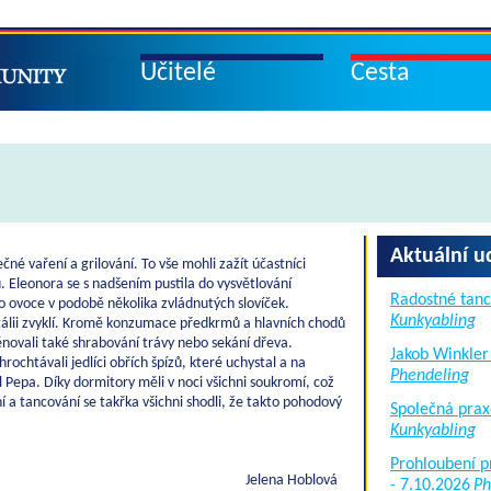
Učitelé
Cesta
Aktuální u
čné vaření a grilování. To vše mohli zažít účastníci
 Eleonora se s nadšením pustila do vysvětlování
Radostné tanc
lo ovoce v podobě několika zvládnutých slovíček.
Kunkyabling
 Itálii zvyklí. Kromě konzumace předkrmů a hlavních chodů
ěnovali také shrabování trávy nebo sekání dřeva.
Jakob Winkler
rochtávali jedlíci obřích špízů, které uchystal a na
Phendeling
 Pepa. Díky dormitory měli v noci všichni soukromí, což
í a tancování se takřka všichni shodli, že takto pohodový
Společná prax
Kunkyabling
Prohloubení p
Jelena Hoblová
- 7.10.2026
Ph