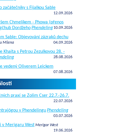
o začátečníky s Fijalkou Sable
12.09.2026
kášem Chmelíkem - Phowa (přenos
gčhub Dordžeho
Phendeling
10.09.2026
fem Sable: Objevování zázraků dechu
 u Mšena
04.09.2026
e Khaita s Petrou Zezulkovou 28. -
ndeling
28.08.2026
de vedený Oliverem Leickem
07.08.2026
losti
ných praxí se Zolim Cser 22.7.-26.7.
22.07.2026
antrajógou v Phendelingu
Phendeling
03.07.2026
i v Merigaru West
Merigar West
19.06.2026