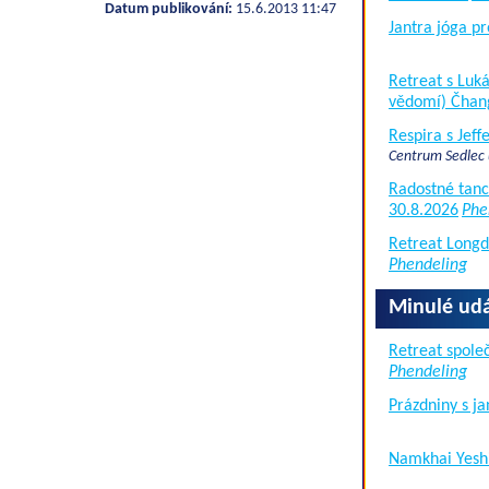
Datum publikování:
15.6.2013 11:47
Jantra jóga pr
Retreat s Lu
vědomí) Čhan
Respira s Jef
Centrum Sedlec
Radostné tanc
30.8.2026
Phe
Retreat Long
Phendeling
Minulé udá
Retreat společ
Phendeling
Prázdniny s j
Namkhai Yesh