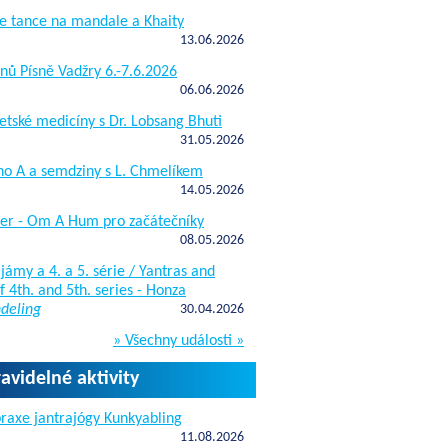
e tance na mandale a Khaity
13.06.2026
nů Písně Vadžry 6.-7.6.2026
06.06.2026
etské medicíny s Dr. Lobsang Bhuti
31.05.2026
ho A a semdziny s L. Chmelíkem
14.05.2026
žer - Om A Hum pro začátečníky
08.05.2026
jámy a 4. a 5. série / Yantras and
 4th. and 5th. series - Honza
deling
30.04.2026
» Všechny události »
ravidelné aktivity
raxe jantrajógy Kunkyabling
11.08.2026