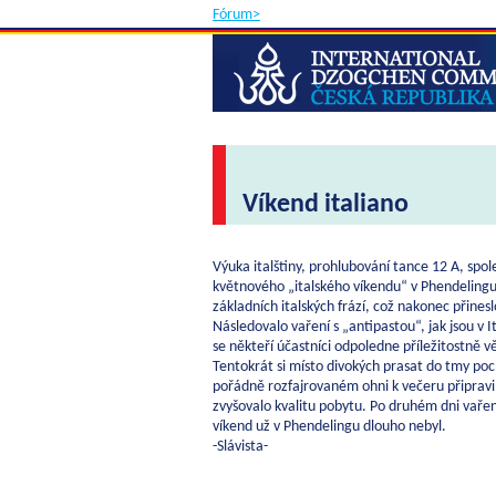
Fórum>
Víkend italiano
Výuka italštiny, prohlubování tance 12 A, spole
květnového „italského víkendu“ v Phendelingu.
základních italských frází, což nakonec přines
Následovalo vaření s „antipastou“, jak jsou v
se někteří účastníci odpoledne příležitostně v
Tentokrát si místo divokých prasat do tmy poch
pořádně rozfajrovaném ohni k večeru připravil
zvyšovalo kvalitu pobytu. Po druhém dni vařen
víkend už v Phendelingu dlouho nebyl.
-Slávista-