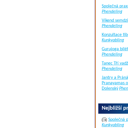
Společná prax
Phendeling
Víkend semdzi
Phendeling
Konzultace tib
Kunkyabling
Gurujoga bílé
Phendeling
Tanec Tří vad
Phendeling
Jantry a Práná
Pranayamas of
Dolenský
Phen
Nejbližší p
Společná p
Kunkyabling