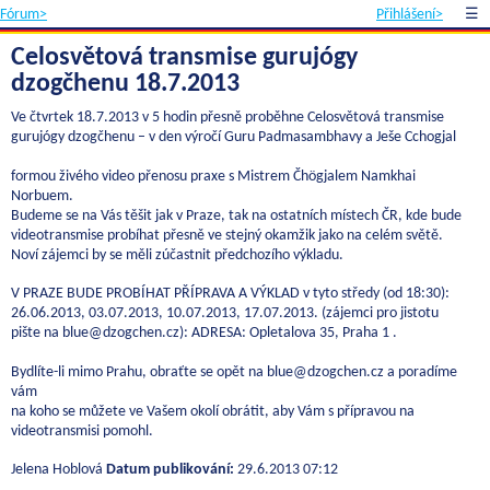
Fórum>
Přihlášení>
☰
Celosvětová transmise gurujógy
dzogčhenu 18.7.2013
Ve čtvrtek 18.7.2013 v 5 hodin přesně proběhne Celosvětová transmise
gurujógy dzogčhenu – v den výročí Guru Padmasambhavy a Ješe Cchogjal
formou živého video přenosu praxe s Mistrem Čhögjalem Namkhai
Norbuem.
Budeme se na Vás těšit jak v Praze, tak na ostatních místech ČR, kde bude
videotransmise probíhat přesně ve stejný okamžik jako na celém světě.
Noví zájemci by se měli zúčastnit předchozího výkladu.
V PRAZE BUDE PROBÍHAT PŘÍPRAVA A VÝKLAD v tyto středy (od 18:30):
26.06.2013, 03.07.2013, 10.07.2013, 17.07.2013. (zájemci pro jistotu
pište na blue@dzogchen.cz): ADRESA: Opletalova 35, Praha 1 .
Bydlíte-li mimo Prahu, obraťte se opět na blue@dzogchen.cz a poradíme
vám
na koho se můžete ve Vašem okolí obrátit, aby Vám s přípravou na
videotransmisi pomohl.
Jelena Hoblová
Datum publikování:
29.6.2013 07:12