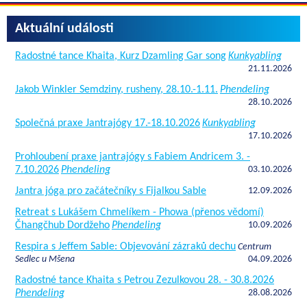
Aktuální události
Radostné tance Khaita, Kurz Dzamling Gar song
Kunkyabling
21.11.2026
Jakob Winkler Semdziny, rusheny, 28.10.-1.11.
Phendeling
28.10.2026
Společná praxe Jantrajógy 17.-18.10.2026
Kunkyabling
17.10.2026
Prohloubení praxe jantrajógy s Fabiem Andricem 3. -
7.10.2026
Phendeling
03.10.2026
Jantra jóga pro začátečníky s Fijalkou Sable
12.09.2026
Retreat s Lukášem Chmelíkem - Phowa (přenos vědomí)
Čhangčhub Dordžeho
Phendeling
10.09.2026
Respira s Jeffem Sable: Objevování zázraků dechu
Centrum
Sedlec u Mšena
04.09.2026
Radostné tance Khaita s Petrou Zezulkovou 28. - 30.8.2026
Phendeling
28.08.2026