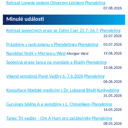
Retreat Longde vedený Oliverem Leickem
Phendeling
07.08.2026
Minulé události
Retreat společných praxí se Zolim Cser 22.7.-26.7.
Phendeling
22.07.2026
Prázdniny s jantrajógou v Phendelingu
Phendeling
03.07.2026
Namkhai Yeshi v Merigaru West
19.06.2026
Merigar West
Společná praxe tance na mandale a Khaity
Phendeling
13.06.2026
Víkend semdzinů Písně Vadžry 6.-7.6.2026
Phendeling
06.06.2026
Konzultace tibetské medicíny s Dr. Lobsang Bhuti
Kunkyabling
31.05.2026
Gurujoga bílého A a semdziny s L. Chmelíkem
Phendeling
14.05.2026
Tanec Tří vadžer - Om A Hum pro začátečníky
Phendeling
08.05.2026