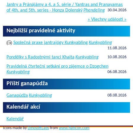
Jantry a Pránájámy a 4. a 5. série / Yantras and Pranayamas
of 4th. and 5th. series - Honza Dolenský
Phendeling
30.04.2026
» Všechny události »
Nejbližší pravidelné aktivity
Společná praxe jantrajógy Kunkyabling
Kunkyabling
11.08.2026
Pondělky s Radostnými tanci Khaita
Kunkyabling
10.08.2026
Pravidelná čtvrteční setkání pro zájemce o Dzogchen
Kunkyabling
06.08.2026
Příští ganapúdža
Ganapúdža
Kunkyabling
08.08.2026
Kalendář akcí
Kalendář
Icons made by
DinosoftLabs
from
www.flaticon.com