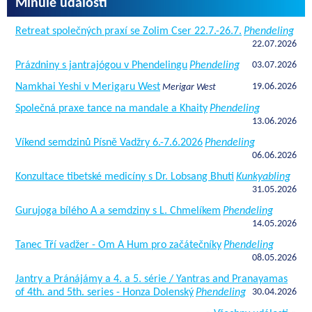
Minulé události
Retreat společných praxí se Zolim Cser 22.7.-26.7.
Phendeling
22.07.2026
Prázdniny s jantrajógou v Phendelingu
Phendeling
03.07.2026
Namkhai Yeshi v Merigaru West
19.06.2026
Merigar West
Společná praxe tance na mandale a Khaity
Phendeling
13.06.2026
Víkend semdzinů Písně Vadžry 6.-7.6.2026
Phendeling
06.06.2026
Konzultace tibetské medicíny s Dr. Lobsang Bhuti
Kunkyabling
31.05.2026
Gurujoga bílého A a semdziny s L. Chmelíkem
Phendeling
14.05.2026
Tanec Tří vadžer - Om A Hum pro začátečníky
Phendeling
08.05.2026
Jantry a Pránájámy a 4. a 5. série / Yantras and Pranayamas
of 4th. and 5th. series - Honza Dolenský
Phendeling
30.04.2026