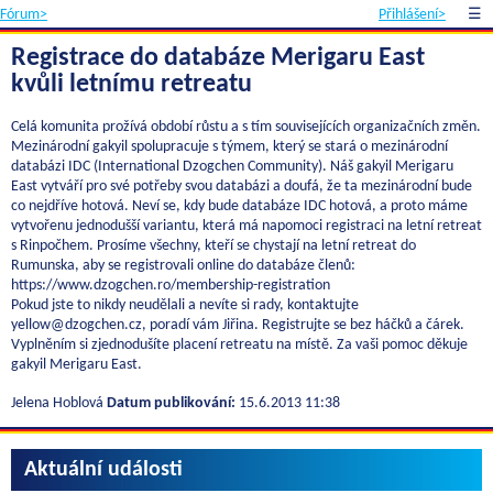
Fórum>
Přihlášení>
☰
Registrace do databáze Merigaru East
kvůli letnímu retreatu
Celá komunita prožívá období růstu a s tím souvisejících organizačních změn.
Mezinárodní gakyil spolupracuje s týmem, který se stará o mezinárodní
databázi IDC (International Dzogchen Community). Náš gakyil Merigaru
East vytváří pro své potřeby svou databázi a doufá, že ta mezinárodní bude
co nejdříve hotová. Neví se, kdy bude databáze IDC hotová, a proto máme
vytvořenu jednodušší variantu, která má napomoci registraci na letní retreat
s Rinpočhem. Prosíme všechny, kteří se chystají na letní retreat do
Rumunska, aby se registrovali online do databáze členů:
https://www.dzogchen.ro/membership-registration
Pokud jste to nikdy neudělali a nevíte si rady, kontaktujte
yellow@dzogchen.cz, poradí vám Jiřina. Registrujte se bez háčků a čárek.
Vyplněním si zjednodušíte placení retreatu na místě. Za vaši pomoc děkuje
gakyil Merigaru East.
Jelena Hoblová
Datum publikování:
15.6.2013 11:38
Aktuální události