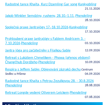
Radostné tance Khaita, Kurz Dzamling Gar song
Kunkyabling
21.11.2026
Jakob Winkler Semdziny, rusheny, 28.10.-1.11.
Phendeling
28.10.2026
Společná praxe Jantrajógy 17.-18.10.2026
Kunkyabling
17.10.2026
Prohloubení praxe jantrajógy s Fabiem Andricem 3. -
7.10.2026
Phendeling
03.10.2026
Jantra jóga pro začátečníky s Fijalkou Sable
12.09.2026
Retreat s Lukášem Chmelíkem - Phowa (přenos vědomí)
Čhangčhub Dordžeho
Phendeling
10.09.2026
Respira s Jeffem Sable: Objevování zázraků dechu
Centrum
Sedlec u Mšena
04.09.2026
Radostné tance Khaita s Petrou Zezulkovou 28. - 30.8.2026
Phendeling
28.08.2026
Retreat Longde vedený Oliverem Leickem
Phendeling
07.08.2026