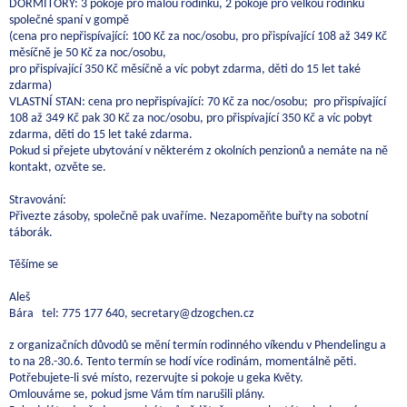
DORMITORY: 3 pokoje pro malou rodinku, 2 pokoje pro velkou rodinku
společné spaní v gompě
(cena pro nepřispívající: 100 Kč za noc/osobu, pro přispívající 108 až 349 Kč
měsíčně je 50 Kč za noc/osobu,
pro přispívající 350 Kč měsíčně a víc pobyt zdarma, děti do 15 let také
zdarma)
VLASTNÍ STAN: cena pro nepřispívající: 70 Kč za noc/osobu; pro přispívající
108 až 349 Kč pak 30 Kč za noc/osobu, pro přispívající 350 Kč a víc pobyt
zdarma, děti do 15 let také zdarma.
Pokud si přejete ubytování v některém z okolních penzionů a nemáte na ně
kontakt, ozvěte se.
Stravování:
Přivezte zásoby, společně pak uvaříme. Nezapoměňte buřty na sobotní
táborák.
Těšíme se
Aleš
Bára tel: 775 177 640, secretary@dzogchen.cz
z organizačních důvodů se mění termín rodinného víkendu v Phendelingu a
to na 28.-30.6. Tento termín se hodí více rodinám, momentálně pěti.
Potřebujete-li své místo, rezervujte si pokoje u geka Květy.
Omlouváme se, pokud jsme Vám tím narušili plány.