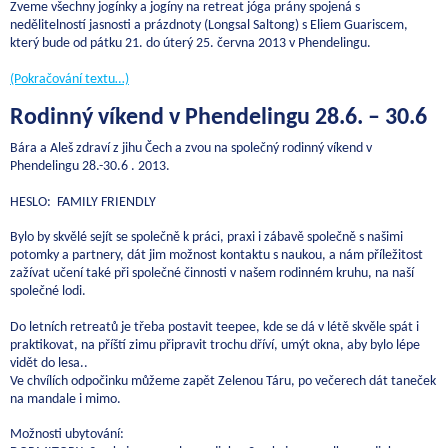
Zveme všechny jogínky a jogíny na retreat jóga prány spojená s
nedělitelností jasnosti a prázdnoty (Longsal Saltong) s Eliem Guariscem,
který bude od pátku 21. do úterý 25. června 2013 v Phendelingu.
(Pokračování textu…)
Rodinný víkend v Phendelingu 28.6. – 30.6
Bára a Aleš zdraví z jihu Čech a zvou na společný rodinný víkend v
Phendelingu 28.-30.6 . 2013.
HESLO: FAMILY FRIENDLY
Bylo by skvělé sejít se společně k práci, praxi i zábavě společně s našimi
potomky a partnery, dát jim možnost kontaktu s naukou, a nám příležitost
zažívat učení také při společné činnosti v našem rodinném kruhu, na naší
společné lodi.
Do letních retreatů je třeba postavit teepee, kde se dá v létě skvěle spát i
praktikovat, na příští zimu připravit trochu dříví, umýt okna, aby bylo lépe
vidět do lesa..
Ve chvílích odpočinku můžeme zapět Zelenou Táru, po večerech dát taneček
na mandale i mimo.
Možnosti ubytování: