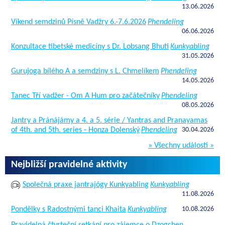
13.06.2026
Víkend semdzinů Písně Vadžry 6.-7.6.2026
Phendeling
06.06.2026
Konzultace tibetské medicíny s Dr. Lobsang Bhuti
Kunkyabling
31.05.2026
Gurujoga bílého A a semdziny s L. Chmelíkem
Phendeling
14.05.2026
Tanec Tří vadžer - Om A Hum pro začátečníky
Phendeling
08.05.2026
Jantry a Pránájámy a 4. a 5. série / Yantras and Pranayamas
of 4th. and 5th. series - Honza Dolenský
Phendeling
30.04.2026
» Všechny události »
Nejbližší pravidelné aktivity
Společná praxe jantrajógy Kunkyabling
Kunkyabling
11.08.2026
Pondělky s Radostnými tanci Khaita
Kunkyabling
10.08.2026
Pravidelná čtvrteční setkání pro zájemce o Dzogchen