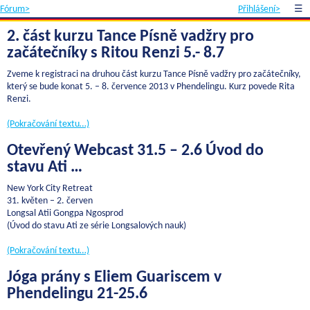
Fórum>
Přihlášení>
☰
2. část kurzu Tance Písně vadžry pro
začátečníky s Ritou Renzi 5.- 8.7
Zveme k registraci na druhou část kurzu Tance Písně vadžry pro začátečníky,
který se bude konat 5. – 8. července 2013 v Phendelingu. Kurz povede Rita
Renzi.
(Pokračování textu…)
Otevřený Webcast 31.5 – 2.6 Úvod do
stavu Ati …
New York City Retreat
31. květen – 2. červen
Longsal Atii Gongpa Ngosprod
(Úvod do stavu Ati ze série Longsalových nauk)
(Pokračování textu…)
Jóga prány s Eliem Guariscem v
Phendelingu 21-25.6