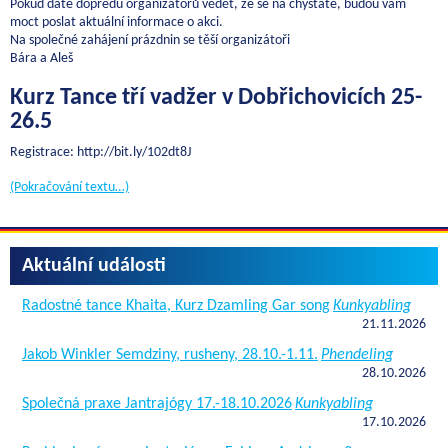
Pokud dáte dopředu organizátorů vědět, že se na chystáte, budou vám
moct poslat aktuální informace o akci.
Na společné zahájení prázdnin se těší organizátoři
Bára a Aleš
Kurz Tance tří vadžer v Dobřichovicích 25-
26.5
Registrace: http://bit.ly/102dt8J
(Pokračování textu…)
Aktuální události
Radostné tance Khaita, Kurz Dzamling Gar song
Kunkyabling
21.11.2026
Jakob Winkler Semdziny, rusheny, 28.10.-1.11.
Phendeling
28.10.2026
Společná praxe Jantrajógy 17.-18.10.2026
Kunkyabling
17.10.2026