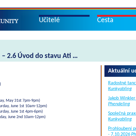
Učitelé
Cesta
– 2.6 Úvod do stavu Ati …
Aktuální u
Radostné tanc
)
Kunkyabling
Jakob Winkler
iday, May 31st 7pm-9pm)
Phendeling
turday, June 1st 10am-12pm)
turday, June 1st 4pm-6pm)
Společná prax
unday, June 2nd 10am-12pm)
Kunkyabling
Prohloubení p
- 7.10.2026
Ph