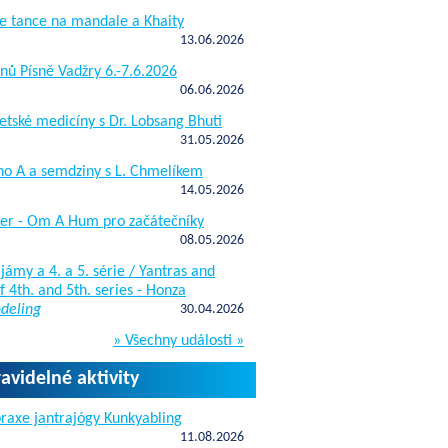
e tance na mandale a Khaity
13.06.2026
nů Písně Vadžry 6.-7.6.2026
06.06.2026
etské medicíny s Dr. Lobsang Bhuti
31.05.2026
ho A a semdziny s L. Chmelíkem
14.05.2026
žer - Om A Hum pro začátečníky
08.05.2026
jámy a 4. a 5. série / Yantras and
 4th. and 5th. series - Honza
deling
30.04.2026
» Všechny události »
ravidelné aktivity
raxe jantrajógy Kunkyabling
11.08.2026