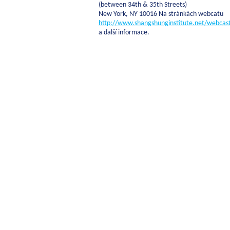
(between 34th & 35th Streets)
New York, NY 10016 Na stránkách webcatu
http://www.shangshunginstitute.net/webcas
a další informace.