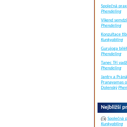
Společná prax
Phendeling
Víkend semdzi
Phendeling
Konzultace tib
Kunkyabling
Gurujoga bílé
Phendeling
Tanec Tří vad
Phendeling
Jantry a Práná
Pranayamas of
Dolenský
Phen
Nejbližší p
Společná p
Kunkyabling