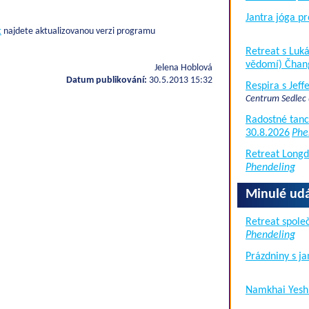
Jantra jóga pr
t
najdete aktualizovanou verzi programu
Retreat s Lu
vědomí) Čhan
Jelena Hoblová
Datum publikování:
30.5.2013 15:32
Respira s Jef
Centrum Sedlec
Radostné tanc
30.8.2026
Phe
Retreat Long
Phendeling
Minulé udá
Retreat společ
Phendeling
Prázdniny s j
Namkhai Yesh