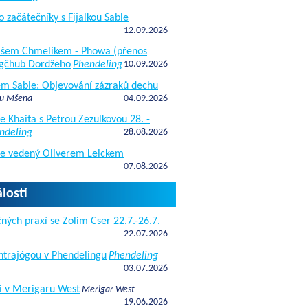
o začátečníky s Fijalkou Sable
12.09.2026
kášem Chmelíkem - Phowa (přenos
gčhub Dordžeho
Phendeling
10.09.2026
fem Sable: Objevování zázraků dechu
 u Mšena
04.09.2026
e Khaita s Petrou Zezulkovou 28. -
ndeling
28.08.2026
de vedený Oliverem Leickem
07.08.2026
losti
ných praxí se Zolim Cser 22.7.-26.7.
22.07.2026
antrajógou v Phendelingu
Phendeling
03.07.2026
i v Merigaru West
Merigar West
19.06.2026