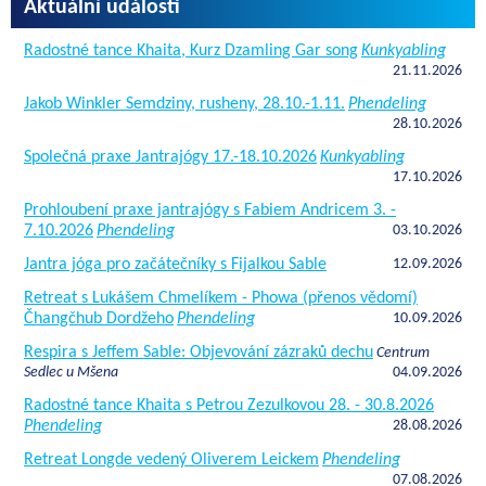
Aktuální události
Radostné tance Khaita, Kurz Dzamling Gar song
Kunkyabling
21.11.2026
Jakob Winkler Semdziny, rusheny, 28.10.-1.11.
Phendeling
28.10.2026
Společná praxe Jantrajógy 17.-18.10.2026
Kunkyabling
17.10.2026
Prohloubení praxe jantrajógy s Fabiem Andricem 3. -
7.10.2026
Phendeling
03.10.2026
Jantra jóga pro začátečníky s Fijalkou Sable
12.09.2026
Retreat s Lukášem Chmelíkem - Phowa (přenos vědomí)
Čhangčhub Dordžeho
Phendeling
10.09.2026
Respira s Jeffem Sable: Objevování zázraků dechu
Centrum
Sedlec u Mšena
04.09.2026
Radostné tance Khaita s Petrou Zezulkovou 28. - 30.8.2026
Phendeling
28.08.2026
Retreat Longde vedený Oliverem Leickem
Phendeling
07.08.2026