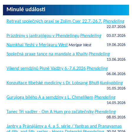
Minulé události
Retreat společných praxí se Zolim Cser 22.7.-26.7.
Phendeling
22.07.2026
Prázdniny s jantrajógou v Phendelingu
Phendeling
03.07.2026
Namkhai Yeshi v Merigaru West
19.06.2026
Merigar West
Společná praxe tance na mandale a Khaity
Phendeling
13.06.2026
Víkend semdzinů Písně Vadžry 6.-7.6.2026
Phendeling
06.06.2026
Konzultace tibetské medicíny s Dr. Lobsang Bhuti
Kunkyabling
31.05.2026
Gurujoga bílého A a semdziny s L. Chmelíkem
Phendeling
14.05.2026
Tanec Tří vadžer - Om A Hum pro začátečníky
Phendeling
08.05.2026
Jantry a Pránájámy a 4. a 5. série / Yantras and Pranayamas
of 4th. and 5th. series - Honza Dolenský
Phendeling
30.04.2026