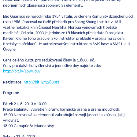
zvané kumbhaka. Lze pak zakusit relativní znaky a rozpustit překážky
nepříjemných zkušeností spojených s elementy.
Elio Guarisco se narodil roku 1954 v Itálii. Je členem Komunity dzogčhenu od
roku 1986. Pracoval na řadě překladů pro Shang Shung Institut v Itálii
včetně několika knih Čhögjal Namkhai Norbua věnovaných tibetské
medicíně. Od roku 2003 je jedním ze tří hlavních překladatelů projektu
Ka-ter. Kromě toho pracuje jako instruktor překladů v programu cvičení
tibetskych překladů. Je autorizovaným instruktorem SMS base a SMS I. a II.
Úrovně
Cena celého kurzu pro redukované členy je 1.800,- Kč.
Ceny pro další druhy členství a jednotlivé dny najdete zde:
http://bit.ly/16wHc0v
Registrace:
http://bit.ly/128B0rz
Program:
Pátek 21. 6. 2013 v 10.00
Praxe tsalungu; vysvětlení prány: karmická prána a prána moudrosti.
15:00 Nerovnováha elementů zabraňující rozvoji jasnosti a způsob, jak ji
vyrovnat.
18.00 Ganapúdža Mandarávy.
Sobota 22. 6. 2013