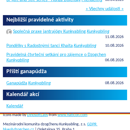
» Všechny události »
Nejbližší pravidelné aktivity
Společná praxe jantrajógy Kunkyabling
Kunkyabling
11.08.2026
Pondělky s Radostnými tanci Khaita
Kunkyabling
10.08.2026
Pravidelná čtvrteční setkání pro zájemce o Dzogchen
Kunkyabling
06.08.2026
Příští ganapúdža
Ganapúdža
Kunkyabling
08.08.2026
Kalendář akcí
Kalendář
Icons made by
DinosoftLabs
from
www.flaticon.com
Mezinárodní komunita dzogčhenu Kunkyabling, z.s.
GDPR
blue@dzogchen.cz
| Opletalova 35, Praha 1