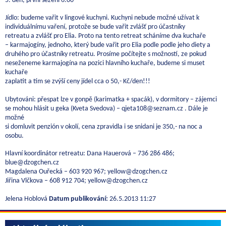
5. den, první sezení 6.00
Jídlo: budeme vařit v lingové kuchyni. Kuchyni nebude možné užívat k
individuálnímu vaření, protože se bude vařit zvlášť pro účastníky
retreatu a zvlášť pro Elia. Proto na tento retreat scháníme dva kuchaře
– karmajogíny, jednoho, který bude vařit pro Elia podle podle jeho diety a
druhého pro účastníky retreatu. Prosíme počítejte s možností, ze pokud
neseženeme karmajogína na pozici hlavního kuchaře, budeme si muset
kuchaře
zaplatit a tím se zvýší ceny jídel cca o 50,- Kč/den!!!
Ubytováni: přespat lze v gonpě (karimatka + spacák), v dormitory – zájemci
se mohou hlásit u geka (Kveta Svedova) – qjeta108@seznam.cz . Dále je
možné
si domluvit penzión v okolí, cena zpravidla i se snidani je 350,- na noc a
osobu.
Hlavní koordinátor retreatu: Dana Hauerová – 736 286 486;
blue@dzogchen.cz
Magdalena Ouřecká – 603 920 967; yellow@dzogchen.cz
Jiřina Vlčkova – 608 912 704; yellow@dzogchen.cz
Jelena Hoblová
Datum publikování:
26.5.2013 11:27