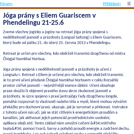
Fórum>
Přihlášení>
☰
Jóga prány s Eliem Guariscem v
Phendelingu 21-25.6
Zveme všechny jogínky a jogíny na retreat jóga prány spojená s
nedělitelností jasnosti a prázdnoty (Longsal Saltong) s Eliem Guariscem,
který bude od pátku 21. do úterý 25. června 2013 v Phendelingu.
Retreat je určen pro všechny, kdo obdrželi transmisi dzogčhenu od mistra
Čhögjal Namkhai Norbua.
Jóga prány spojená s nedělitelností jasnosti a prázdnoty je učení z
Longsalu I. Retreat s Eliem je určený pro všechny, kdo obdrželi transmisi.
Je to první učení předané Čhögjal Namkhai Norbuem v cyklu Rozsáhlý
prostor zářivé jasnosti – nejvnitřnější esence dákiní. Učení obsahuje
praxe sloužící k objevení pravého stavu skrze zkušenost jasnosti a
prázdnoty. Je úzce spojeno s praxí jantrajógy řady dzogčhenu longde,
pomáhá rozpoznat ty vlastnosti našeho těla a mysli, které mohou vytvářet
překážky pro duchovní praxi, ukazuje, jak je vyrovnat a překonat. Instrukce
z tohoto učení nás učí, jak se stát citlivým k energetickým proudům a
kanálům, jak aktivovat jejich potenciál prostřednictvím uvolnění,
aplikace olejů atd. Tento základ nám umožní cvičení &#34;vnitřního
tepla&#34; pomocí tvarů, barvy a pohybů proudů energie a zadržení dechu,