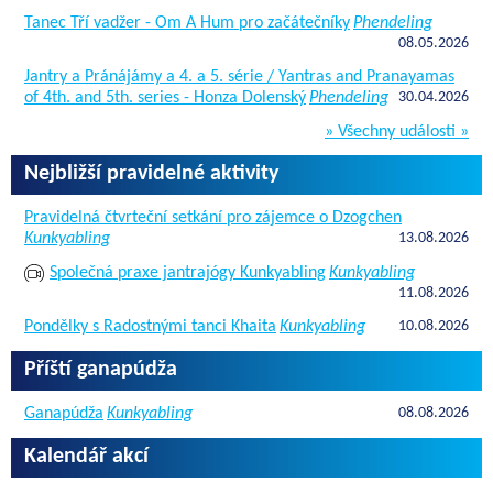
Tanec Tří vadžer - Om A Hum pro začátečníky
Phendeling
08.05.2026
Jantry a Pránájámy a 4. a 5. série / Yantras and Pranayamas
of 4th. and 5th. series - Honza Dolenský
Phendeling
30.04.2026
» Všechny události »
Nejbližší pravidelné aktivity
Pravidelná čtvrteční setkání pro zájemce o Dzogchen
Kunkyabling
13.08.2026
Společná praxe jantrajógy Kunkyabling
Kunkyabling
11.08.2026
Pondělky s Radostnými tanci Khaita
Kunkyabling
10.08.2026
Příští ganapúdža
Ganapúdža
Kunkyabling
08.08.2026
Kalendář akcí