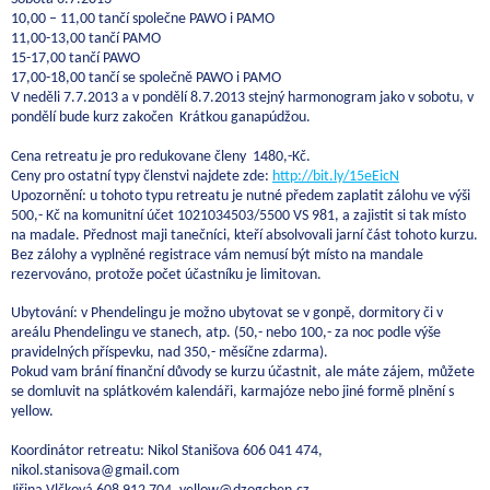
10,00 – 11,00 tančí společne PAWO i PAMO
11,00-13,00 tančí PAMO
15-17,00 tančí PAWO
17,00-18,00 tančí se společně PAWO i PAMO
V neděli 7.7.2013 a v pondělí 8.7.2013 stejný harmonogram jako v sobotu, v
pondělí bude kurz zakočen Krátkou ganapúdžou.
Cena retreatu je pro redukovane členy 1480,-Kč.
Ceny pro ostatní typy členstvi najdete zde:
http://bit.ly/15eEicN
Upozornění: u tohoto typu retreatu je nutné předem zaplatit zálohu ve výši
500,- Kč na komunitní účet 1021034503/5500 VS 981, a zajistit si tak místo
na madale. Přednost maji tanečníci, kteří absolvovali jarní část tohoto kurzu.
Bez zálohy a vyplněné registrace vám nemusí být místo na mandale
rezervováno, protože počet účastníku je limitovan.
Ubytování: v Phendelingu je možno ubytovat se v gonpě, dormitory či v
areálu Phendelingu ve stanech, atp. (50,- nebo 100,- za noc podle výše
pravidelných příspevku, nad 350,- měsíčne zdarma).
Pokud vam brání finanční důvody se kurzu účastnit, ale máte zájem, můžete
se domluvit na splátkovém kalendáři, karmajóze nebo jiné formě plnění s
yellow.
Koordinátor retreatu: Nikol Stanišova 606 041 474,
nikol.stanisova@gmail.com