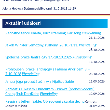
Jiřina Vlčková 608 912 704, yellow@dzogchen.cz
Jelena Hoblová
Datum publikování:
31.5.2013 18:29
Aktuální události
Radostné tance Khaita, Kurz Dzamling Gar song
Kunkyabling
21.11.2026
Jakob Winkler Semdziny, rusheny, 28.10.-1.11.
Phendeling
28.10.2026
Společná praxe Jantrajógy 17.-18.10.2026
Kunkyabling
17.10.2026
Prohloubení praxe jantrajógy s Fabiem Andricem 3. -
7.10.2026
Phendeling
03.10.2026
Jantra jóga pro začátečníky s Fijalkou Sable
12.09.2026
Retreat s Lukášem Chmelíkem - Phowa (přenos vědomí)
Čhangčhub Dordžeho
Phendeling
10.09.2026
Respira s Jeffem Sable: Objevování zázraků dechu
Centrum
Sedlec u Mšena
04.09.2026