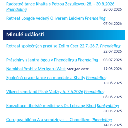
Radostné tance Khaita s Petrou Zezulkovou 28. - 30.8.2026
Phendeling
28.08.2026
Retreat Longde vedený Oliverem Leickem
Phendeling
07.08.2026
Minulé události
Retreat společných praxí se Zolim Cser 22.7.-26.7.
Phendeling
22.07.2026
Prázdniny s jantrajógou v Phendelingu
Phendeling
03.07.2026
Namkhai Yeshi v Merigaru West
19.06.2026
Merigar West
Společná praxe tance na mandale a Khaity
Phendeling
13.06.2026
Víkend semdzinů Písně Vadžry 6.-7.6.2026
Phendeling
06.06.2026
Konzultace tibetské medicíny s Dr. Lobsang Bhuti
Kunkyabling
31.05.2026
Gurujoga bílého A a semdziny s L. Chmelíkem
Phendeling
14.05.2026