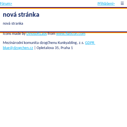
Fórum>
Přihlášení>
☰
nová stránka
nová stranka
Icons made by
DinosoftLabs
from
www.flaticon.com
Mezinárodní komunita dzogčhenu Kunkyabling, z.s.
GDPR
blue@dzogchen.cz
| Opletalova 35, Praha 1