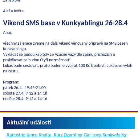
Za lingtým
Aleš a Květa
Víkend SMS base v Kunkyablingu 26-28.4
Ahoj,
všechny zájemce zveme na další víkend věnovaný přípravě na SMS base v
Kunkyablingu.
Vykládat se budou kapitoly ze Vzácné vázy dle zájmu příchozích a
praktikovat se budou Čtyři nezměrnosti.
Lukáš bude cestovat, proto budeme vybírat 100 Kč k pokrytí Lukásovo výloh
na cestu.
Program:
pátek 26.4. 19.45-21.00
sobota 27.4. 9-12 a 14-18
neděle 28.4. 9-12 a 14-16
Aktuální události
Radostné tance Khaita, Kurz Dzamling Gar song
Kunkyabling