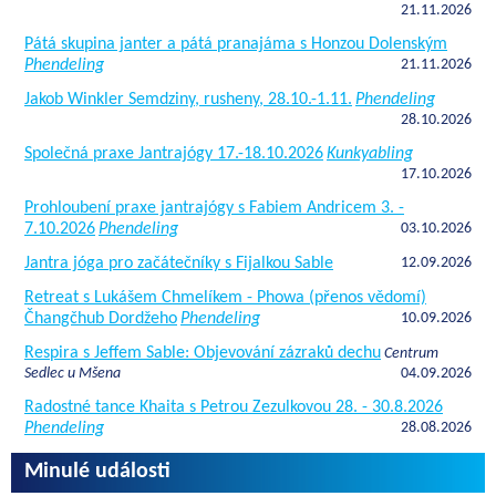
21.11.2026
Pátá skupina janter a pátá pranajáma s Honzou Dolenským
Phendeling
21.11.2026
Jakob Winkler Semdziny, rusheny, 28.10.-1.11.
Phendeling
28.10.2026
Společná praxe Jantrajógy 17.-18.10.2026
Kunkyabling
17.10.2026
Prohloubení praxe jantrajógy s Fabiem Andricem 3. -
7.10.2026
Phendeling
03.10.2026
Jantra jóga pro začátečníky s Fijalkou Sable
12.09.2026
Retreat s Lukášem Chmelíkem - Phowa (přenos vědomí)
Čhangčhub Dordžeho
Phendeling
10.09.2026
Respira s Jeffem Sable: Objevování zázraků dechu
Centrum
Sedlec u Mšena
04.09.2026
Radostné tance Khaita s Petrou Zezulkovou 28. - 30.8.2026
Phendeling
28.08.2026
Minulé události