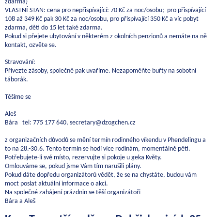
zdarma)
VLASTNÍ STAN: cena pro nepřispívající: 70 Kč za noc/osobu; pro přispívající
108 až 349 Kč pak 30 Kč za noc/osobu, pro přispívající 350 Kč a víc pobyt
zdarma, děti do 15 let také zdarma.
Pokud si přejete ubytování v některém z okolních penzionů a nemáte na ně
kontakt, ozvěte se.
Stravování:
Přivezte zásoby, společně pak uvaříme. Nezapoměňte buřty na sobotní
táborák.
Těšíme se
Aleš
Bára tel: 775 177 640, secretary@dzogchen.cz
z organizačních důvodů se mění termín rodinného víkendu v Phendelingu a
to na 28.-30.6. Tento termín se hodí více rodinám, momentálně pěti.
Potřebujete-li své místo, rezervujte si pokoje u geka Květy.
Omlouváme se, pokud jsme Vám tím narušili plány.
Pokud dáte dopředu organizátorů vědět, že se na chystáte, budou vám
moct poslat aktuální informace o akci.
Na společné zahájení prázdnin se těší organizátoři
Bára a Aleš