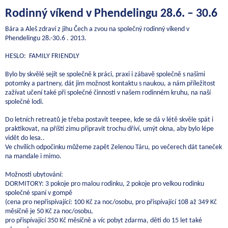
Rodinný víkend v Phendelingu 28.6. – 30.6
Bára a Aleš zdraví z jihu Čech a zvou na společný rodinný víkend v
Phendelingu 28.-30.6 . 2013.
HESLO: FAMILY FRIENDLY
Bylo by skvělé sejít se společně k práci, praxi i zábavě společně s našimi
potomky a partnery, dát jim možnost kontaktu s naukou, a nám příležitost
zažívat učení také při společné činnosti v našem rodinném kruhu, na naší
společné lodi.
Do letních retreatů je třeba postavit teepee, kde se dá v létě skvěle spát i
praktikovat, na příští zimu připravit trochu dříví, umýt okna, aby bylo lépe
vidět do lesa..
Ve chvílích odpočinku můžeme zapět Zelenou Táru, po večerech dát taneček
na mandale i mimo.
Možnosti ubytování:
DORMITORY: 3 pokoje pro malou rodinku, 2 pokoje pro velkou rodinku
společné spaní v gompě
(cena pro nepřispívající: 100 Kč za noc/osobu, pro přispívající 108 až 349 Kč
měsíčně je 50 Kč za noc/osobu,
pro přispívající 350 Kč měsíčně a víc pobyt zdarma, děti do 15 let také