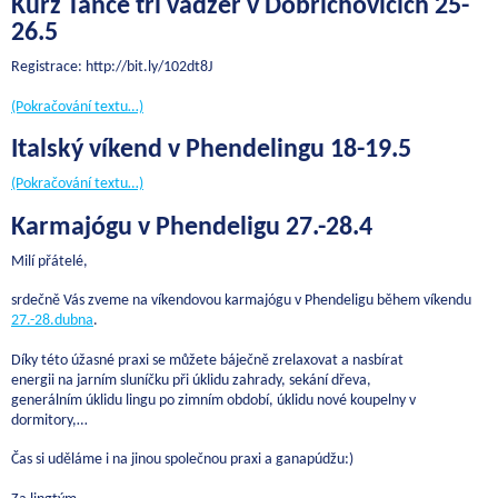
Kurz Tance tří vadžer v Dobřichovicích 25-
26.5
Registrace: http://bit.ly/102dt8J
(Pokračování textu…)
Italský víkend v Phendelingu 18-19.5
(Pokračování textu…)
Karmajógu v Phendeligu 27.-28.4
Milí přátelé,
srdečně Vás zveme na víkendovou karmajógu v Phendeligu během víkendu
27.-28.dubna
.
Díky této úžasné praxi se můžete báječně zrelaxovat a nasbírat
energii na jarním sluníčku při úklidu zahrady, sekání dřeva,
generálním úklidu lingu po zimním období, úklidu nové koupelny v
dormitory,…
Čas si uděláme i na jinou společnou praxi a ganapúdžu:)