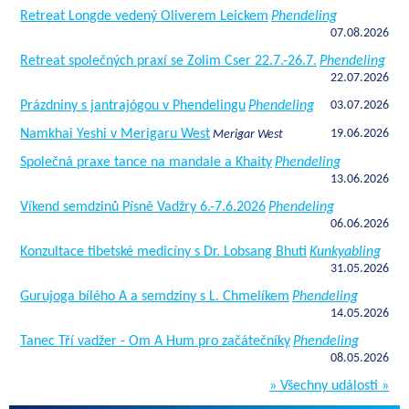
Retreat Longde vedený Oliverem Leickem
Phendeling
07.08.2026
Retreat společných praxí se Zolim Cser 22.7.-26.7.
Phendeling
22.07.2026
Prázdniny s jantrajógou v Phendelingu
Phendeling
03.07.2026
Namkhai Yeshi v Merigaru West
19.06.2026
Merigar West
Společná praxe tance na mandale a Khaity
Phendeling
13.06.2026
Víkend semdzinů Písně Vadžry 6.-7.6.2026
Phendeling
06.06.2026
Konzultace tibetské medicíny s Dr. Lobsang Bhuti
Kunkyabling
31.05.2026
Gurujoga bílého A a semdziny s L. Chmelíkem
Phendeling
14.05.2026
Tanec Tří vadžer - Om A Hum pro začátečníky
Phendeling
08.05.2026
» Všechny události »