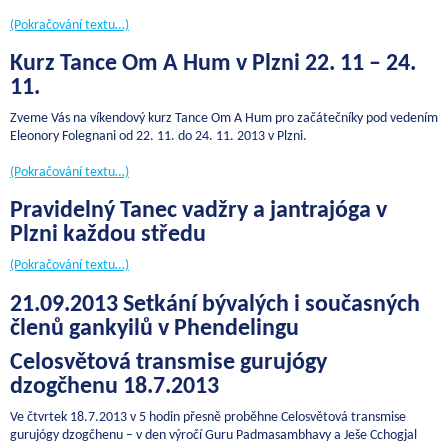
(Pokračování textu…)
Kurz Tance Om A Hum v Plzni 22. 11 – 24.
11.
Zveme Vás na víkendový kurz Tance Om A Hum pro začátečníky pod vedením
Eleonory Folegnani od 22. 11. do 24. 11. 2013 v Plzni.
(Pokračování textu…)
Pravidelný Tanec vadžry a jantrajóga v
Plzni každou středu
(Pokračování textu…)
21.09.2013 Setkání bývalých i současných
členů gankyilů v Phendelingu
Celosvětová transmise gurujógy
dzogčhenu 18.7.2013
Ve čtvrtek 18.7.2013 v 5 hodin přesně proběhne Celosvětová transmise
gurujógy dzogčhenu – v den výročí Guru Padmasambhavy a Ješe Cchogjal