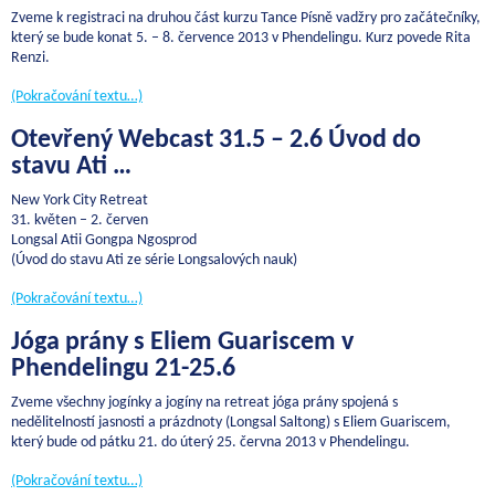
Zveme k registraci na druhou část kurzu Tance Písně vadžry pro začátečníky,
který se bude konat 5. – 8. července 2013 v Phendelingu. Kurz povede Rita
Renzi.
(Pokračování textu…)
Otevřený Webcast 31.5 – 2.6 Úvod do
stavu Ati …
New York City Retreat
31. květen – 2. červen
Longsal Atii Gongpa Ngosprod
(Úvod do stavu Ati ze série Longsalových nauk)
(Pokračování textu…)
Jóga prány s Eliem Guariscem v
Phendelingu 21-25.6
Zveme všechny jogínky a jogíny na retreat jóga prány spojená s
nedělitelností jasnosti a prázdnoty (Longsal Saltong) s Eliem Guariscem,
který bude od pátku 21. do úterý 25. června 2013 v Phendelingu.
(Pokračování textu…)