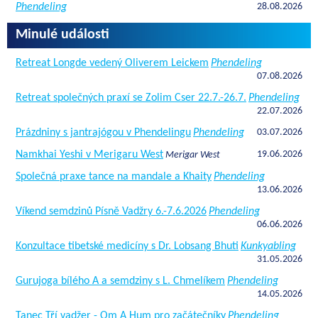
Phendeling
28.08.2026
Minulé události
Retreat Longde vedený Oliverem Leickem
Phendeling
07.08.2026
Retreat společných praxí se Zolim Cser 22.7.-26.7.
Phendeling
22.07.2026
Prázdniny s jantrajógou v Phendelingu
Phendeling
03.07.2026
Namkhai Yeshi v Merigaru West
19.06.2026
Merigar West
Společná praxe tance na mandale a Khaity
Phendeling
13.06.2026
Víkend semdzinů Písně Vadžry 6.-7.6.2026
Phendeling
06.06.2026
Konzultace tibetské medicíny s Dr. Lobsang Bhuti
Kunkyabling
31.05.2026
Gurujoga bílého A a semdziny s L. Chmelíkem
Phendeling
14.05.2026
Tanec Tří vadžer - Om A Hum pro začátečníky
Phendeling