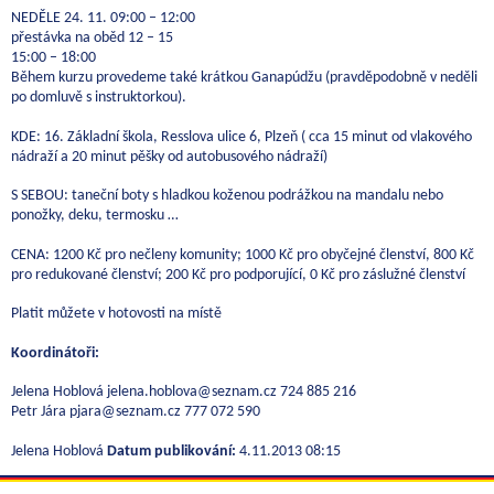
NEDĚLE 24. 11. 09:00 – 12:00
přestávka na oběd 12 – 15
15:00 – 18:00
Během kurzu provedeme také krátkou Ganapúdžu (pravděpodobně v neděli
po domluvě s instruktorkou).
KDE: 16. Základní škola, Resslova ulice 6, Plzeň ( cca 15 minut od vlakového
nádraží a 20 minut pěšky od autobusového nádraží)
S SEBOU: taneční boty s hladkou koženou podrážkou na mandalu nebo
ponožky, deku, termosku …
CENA: 1200 Kč pro nečleny komunity; 1000 Kč pro obyčejné členství, 800 Kč
pro redukované členství; 200 Kč pro podporující, 0 Kč pro záslužné členství
Platit můžete v hotovosti na místě
Koordinátoři:
Jelena Hoblová jelena.hoblova@seznam.cz 724 885 216
Petr Jára pjara@seznam.cz 777 072 590
Jelena Hoblová
Datum publikování:
4.11.2013 08:15