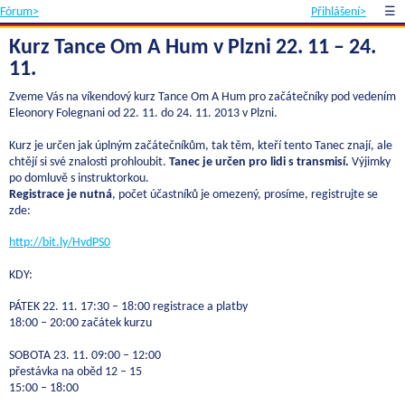
Fórum>
Přihlášení>
☰
Kurz Tance Om A Hum v Plzni 22. 11 – 24.
11.
Zveme Vás na víkendový kurz Tance Om A Hum pro začátečníky pod vedením
Eleonory Folegnani od 22. 11. do 24. 11. 2013 v Plzni.
Kurz je určen jak úplným začátečníkům, tak těm, kteří tento Tanec znají, ale
chtějí si své znalosti prohloubit.
Tanec je určen pro lidi s transmisí.
Výjimky
po domluvě s instruktorkou.
Registrace je nutná
, počet účastníků je omezený, prosíme, registrujte se
zde:
http://bit.ly/HvdPS0
KDY:
PÁTEK 22. 11. 17:30 – 18:00 registrace a platby
18:00 – 20:00 začátek kurzu
SOBOTA 23. 11. 09:00 – 12:00
přestávka na oběd 12 – 15
15:00 – 18:00