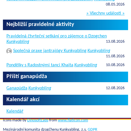
08.05.2026
» Všechny události »
Nejbližší pravidelné aktivity
Pravidelná čtvrteční setkání pro zájemce o Dzogchen
Kunkyabling
13.08.2026
Společná praxe jantrajógy Kunkyabling
Kunkyabling
11.08.2026
Pondělky s Radostnými tanci Khaita
Kunkyabling
10.08.2026
Příští ganapúdža
Ganapúdža
Kunkyabling
12.08.2026
Kalendář akcí
Kalendář
Icons made by
DinosoftLabs
from
www.flaticon.com
Mezinárodní komunita dzogčhenu Kunkyabling, z.s.
GDPR