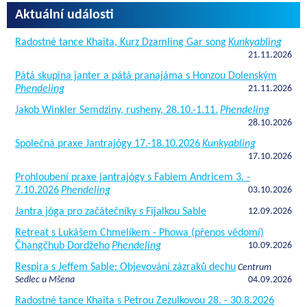
Aktuální události
Radostné tance Khaita, Kurz Dzamling Gar song
Kunkyabling
21.11.2026
Pátá skupina janter a pátá pranajáma s Honzou Dolenským
Phendeling
21.11.2026
Jakob Winkler Semdziny, rusheny, 28.10.-1.11.
Phendeling
28.10.2026
Společná praxe Jantrajógy 17.-18.10.2026
Kunkyabling
17.10.2026
Prohloubení praxe jantrajógy s Fabiem Andricem 3. -
7.10.2026
Phendeling
03.10.2026
Jantra jóga pro začátečníky s Fijalkou Sable
12.09.2026
Retreat s Lukášem Chmelíkem - Phowa (přenos vědomí)
Čhangčhub Dordžeho
Phendeling
10.09.2026
Respira s Jeffem Sable: Objevování zázraků dechu
Centrum
Sedlec u Mšena
04.09.2026
Radostné tance Khaita s Petrou Zezulkovou 28. - 30.8.2026