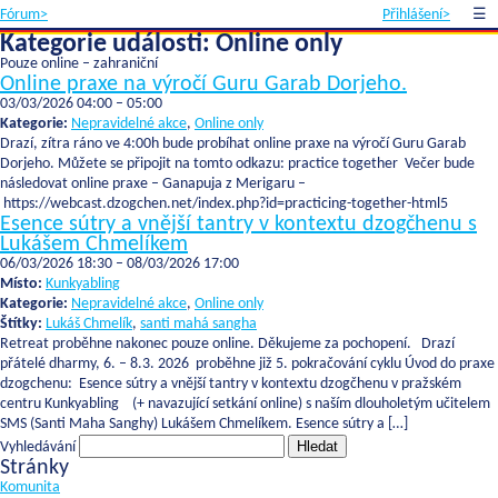
Fórum>
Přihlášení>
☰
Kategorie události:
Online only
Pouze online – zahraniční
Online praxe na výročí Guru Garab Dorjeho.
03/03/2026 04:00
–
05:00
Kategorie:
Nepravidelné akce
,
Online only
Drazí, zítra ráno ve 4:00h bude probíhat online praxe na výročí Guru Garab
Dorjeho. Můžete se připojit na tomto odkazu: practice together Večer bude
následovat online praxe – Ganapuja z Merigaru –
https://webcast.dzogchen.net/index.php?id=practicing-together-html5
Esence sútry a vnější tantry v kontextu dzogčhenu s
Lukášem Chmelíkem
06/03/2026 18:30
–
08/03/2026 17:00
Místo:
Kunkyabling
Kategorie:
Nepravidelné akce
,
Online only
Štítky:
Lukáš Chmelík
,
santi mahá sangha
Retreat proběhne nakonec pouze online. Děkujeme za pochopení. Drazí
přátelé dharmy, 6. – 8.3. 2026 proběhne již 5. pokračování cyklu Úvod do praxe
dzogchenu: Esence sútry a vnější tantry v kontextu dzogčhenu v pražském
centru Kunkyabling (+ navazující setkání online) s naším dlouholetým učitelem
SMS (Santi Maha Sanghy) Lukášem Chmelíkem. Esence sútry a […]
Vyhledávání
Stránky
Komunita