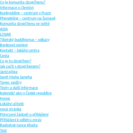
Co je komunita dzogčhenu?
Informace o členství
Kunkyabling – centrum v Praze
Phendeling – centrum na Šumavě
Komunita dzogčhenu ve světě
ASIA
LOSAR
Tibetský buddhismus – odkazy
Bankovní spojení
Kontakt – lokální centra
Cesta
Co je to dzogčhen?
Jak začít s dzogčhenem?
Jantrajóga
Santi Maha Sangha
Tanec vadžry
Texty a další informace
Kalendář akcí v České republice
Home
Lokální učitelé
nová stránka
Potvrzení žádosti o přihlášení
Přihlášení k odběru zpráv
Radostné tance Khaita
Test