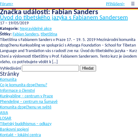
Fórum>
Přihlášení>
☰
Značka události:
Fabian Sanders
Úvod do tibetského jazyka s Fabianem Sandersem
17
–
19/05/2019
Kategorie:
Nepravidelné akce
Štítky:
Fabian Sanders
,
tibetština
Tibetština s Fabianem Sanders v Praze 17. – 19. 5. 2019 Mezinárodní komunita
dzogčhenu Kunkyabling ve spolupráci s Atiyoga Foundation – School for Tibetan
Language and Translation vás s radostí zve na: Úvod do tibetského jazyka – Kurz
čtení a výslovnosti tibetštiny s Prof. Fabianem Sandersem. Tento kurz je úvodem
všeho, co potřebujete vědět k […]
Vyhledávání
Stránky
Komunita
Co je komunita dzogčhenu?
Informace o členství
Kunkyabling – centrum v Praze
Phendeling – centrum na Šumavě
Komunita dzogčhenu ve světě
ASIA
LOSAR
Tibetský buddhismus – odkazy
Bankovní spojení
Kontakt – lokální centra