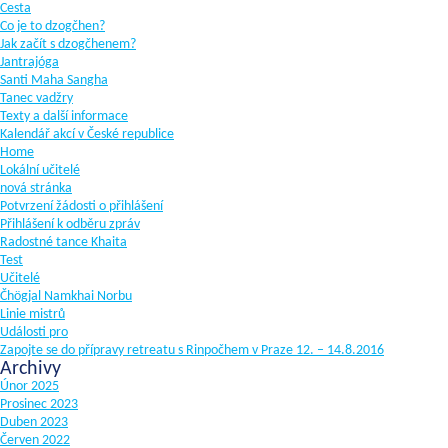
Cesta
Co je to dzogčhen?
Jak začít s dzogčhenem?
Jantrajóga
Santi Maha Sangha
Tanec vadžry
Texty a další informace
Kalendář akcí v České republice
Home
Lokální učitelé
nová stránka
Potvrzení žádosti o přihlášení
Přihlášení k odběru zpráv
Radostné tance Khaita
Test
Učitelé
Čhögjal Namkhai Norbu
Linie mistrů
Události pro
Zapojte se do přípravy retreatu s Rinpočhem v Praze 12. – 14.8.2016
Archivy
Únor 2025
Prosinec 2023
Duben 2023
Červen 2022