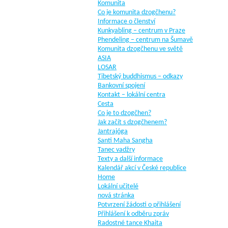
Komunita
Co je komunita dzogčhenu?
Informace o členství
Kunkyabling – centrum v Praze
Phendeling – centrum na Šumavě
Komunita dzogčhenu ve světě
ASIA
LOSAR
Tibetský buddhismus – odkazy
Bankovní spojení
Kontakt – lokální centra
Cesta
Co je to dzogčhen?
Jak začít s dzogčhenem?
Jantrajóga
Santi Maha Sangha
Tanec vadžry
Texty a další informace
Kalendář akcí v České republice
Home
Lokální učitelé
nová stránka
Potvrzení žádosti o přihlášení
Přihlášení k odběru zpráv
Radostné tance Khaita