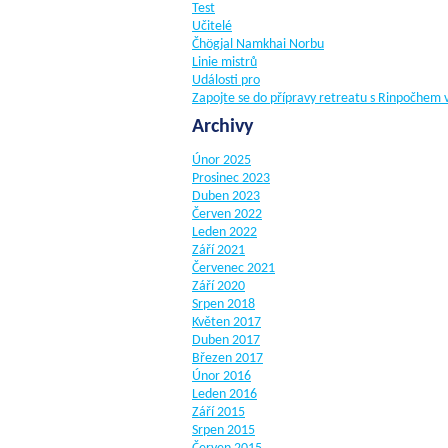
Test
Učitelé
Čhögjal Namkhai Norbu
Linie mistrů
Události pro
Zapojte se do přípravy retreatu s Rinpočhem 
Archivy
Únor 2025
Prosinec 2023
Duben 2023
Červen 2022
Leden 2022
Září 2021
Červenec 2021
Září 2020
Srpen 2018
Květen 2017
Duben 2017
Březen 2017
Únor 2016
Leden 2016
Září 2015
Srpen 2015