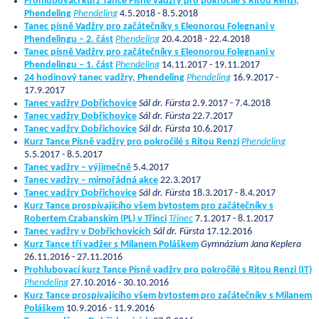
Prohlubovací kurz Tance Písně vadžry pro pokročilé s Ritou Renzi,
Phendeling
Phendeling
4.5.2018 - 8.5.2018
Tanec písně Vadžry pro začátečníky s Eleonorou Folegnani v
Phendelingu – 2. část
Phendeling
20.4.2018 - 22.4.2018
Tanec písně Vadžry pro začátečníky s Eleonorou Folegnani v
Phendelingu – 1. část
Phendeling
14.11.2017 - 19.11.2017
24 hodinový tanec vadžry, Phendeling
Phendeling
16.9.2017 -
17.9.2017
Tanec vadžry Dobřichovice
Sál dr. Fürsta
2.9.2017 - 7.4.2018
Tanec vadžry Dobřichovice
Sál dr. Fürsta
22.7.2017
Tanec vadžry Dobřichovice
Sál dr. Fürsta
10.6.2017
Kurz Tance Písně vadžry pro pokročilé s Ritou Renzi
Phendeling
5.5.2017 - 8.5.2017
Tanec vadžry – výjimečně
5.4.2017
Tanec vadžry – mimořádná akce
22.3.2017
Tanec vadžry Dobřichovice
Sál dr. Fürsta
18.3.2017 - 8.4.2017
Kurz Tance prospívajícího všem bytostem pro začátečníky s
Robertem Czabanskim (PL) v Třinci
Třinec
7.1.2017 - 8.1.2017
Tanec vadžry v Dobřichovicích
Sál dr. Fürsta
17.12.2016
Kurz Tance tří vadžer s Milanem Poláškem
Gymnázium Jana Keplera
26.11.2016 - 27.11.2016
Prohlubovací kurz Tance Písně vadžry pro pokročilé s Ritou Renzi (IT)
Phendeling
27.10.2016 - 30.10.2016
Kurz Tance prospívajícího všem bytostem pro začátečníky s Milanem
Poláškem
10.9.2016 - 11.9.2016