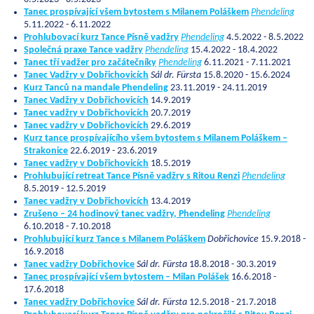
Tanec prospívající všem bytostem s Milanem Poláškem
Phendeling
5.11.2022 - 6.11.2022
Prohlubovací kurz Tance Písně vadžry
Phendeling
4.5.2022 - 8.5.2022
Společná praxe Tance vadžry
Phendeling
15.4.2022 - 18.4.2022
Tanec tří vadžer pro začátečníky
Phendeling
6.11.2021 - 7.11.2021
Tanec Vadžry v Dobřichovicích
Sál dr. Fürsta
15.8.2020 - 15.6.2024
Kurz Tanců na mandale Phendeling
23.11.2019 - 24.11.2019
Tanec Vadžry v Dobřichovicích
14.9.2019
Tanec vadžry v Dobřichovicích
20.7.2019
Tanec vadžry v Dobřichovicích
29.6.2019
Kurz tance prospívajícího všem bytostem s Milanem Poláškem –
Strakonice
22.6.2019 - 23.6.2019
Tanec vadžry v Dobřichovicích
18.5.2019
Prohlubující retreat Tance Písně vadžry s Ritou Renzi
Phendeling
8.5.2019 - 12.5.2019
Tanec vadžry v Dobřichovicích
13.4.2019
Zrušeno – 24 hodinový tanec vadžry, Phendeling
Phendeling
6.10.2018 - 7.10.2018
Prohlubující kurz Tance s Milanem Poláškem
Dobřichovice
15.9.2018 -
16.9.2018
Tanec vadžry Dobřichovice
Sál dr. Fürsta
18.8.2018 - 30.3.2019
Tanec prospívající všem bytostem – Milan Polášek
16.6.2018 -
17.6.2018
Tanec vadžry Dobřichovice
Sál dr. Fürsta
12.5.2018 - 21.7.2018