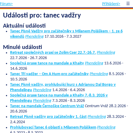
Fórum>
Přihlášení>
☰
Události pro: tanec vadžry
Aktuální události
Tanec Písně Vadžry pro začátečníky s Milanem Poláškem – 1. ze 6
víkendů
Phendeling
17.10.2026 - 7.3.2027
Minulé události
Retreat společných praxí se Zolim Cser 22.7.-26.7.
Phendeling
22.7.2026 - 26.7.2026
Společná praxe tance na mandale a Khaity
Phendeling
13.6.2026 -
14.6.2026
Tanec Tří vadžer – Om A Hum pro začátečníky
Phendeling
8.5.2026 -
10.5.2026
Tanec Písně vadžry, prohlubující kurz s Adrianou Dal Borgo v
Phendelingu
Phendeling
1.4.2026 - 6.4.2026
Společná praxe tance na mandale a Khaity 7.-8.3. 2026 v
Phendelingu
Phendeling
7.3.2026 - 8.3.2026
Tanec na mandale Černošice Centrum Vráž
Centrum Vráž
28.2.2026 -
20.6.2026
Retreat Písně vadžry pro začátečníky 1. část
Phendeling
28.3.2024 -
2.4.2024
Prohlubovací Tanec 6 oblastí s Milanem Poláškem
Phendeling
6.5.2023 - 8.5.2023