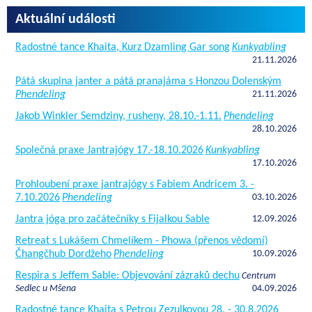
Aktuální události
Radostné tance Khaita, Kurz Dzamling Gar song
Kunkyabling
21.11.2026
Pátá skupina janter a pátá pranajáma s Honzou Dolenským
Phendeling
21.11.2026
Jakob Winkler Semdziny, rusheny, 28.10.-1.11.
Phendeling
28.10.2026
Společná praxe Jantrajógy 17.-18.10.2026
Kunkyabling
17.10.2026
Prohloubení praxe jantrajógy s Fabiem Andricem 3. -
7.10.2026
Phendeling
03.10.2026
Jantra jóga pro začátečníky s Fijalkou Sable
12.09.2026
Retreat s Lukášem Chmelíkem - Phowa (přenos vědomí)
Čhangčhub Dordžeho
Phendeling
10.09.2026
Respira s Jeffem Sable: Objevování zázraků dechu
Centrum
Sedlec u Mšena
04.09.2026
Radostné tance Khaita s Petrou Zezulkovou 28. - 30.8.2026