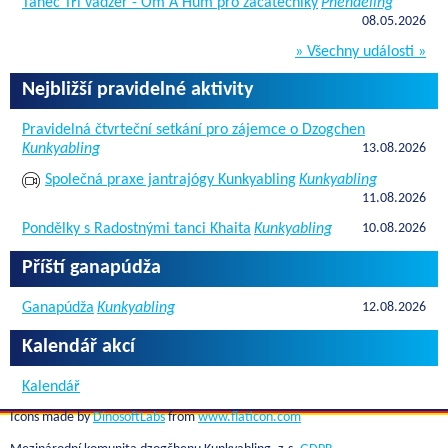
Tanec Tří vadžer - Om A Hum pro začátečníky
Phendeling
08.05.2026
» Všechny události »
Nejbližší pravidelné aktivity
Pravidelná čtvrteční setkání pro zájemce o Dzogchen
Kunkyabling
13.08.2026
Společná praxe jantrajógy Kunkyabling
Kunkyabling
11.08.2026
Pondělky s Radostnými tanci Khaita
Kunkyabling
10.08.2026
Příští ganapúdža
Ganapúdža
Kunkyabling
12.08.2026
Kalendář akcí
Kalendář
Icons made by
DinosoftLabs
from
www.flaticon.com