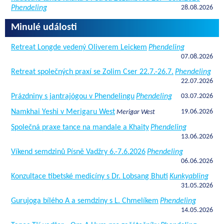
Phendeling
28.08.2026
Minulé události
Retreat Longde vedený Oliverem Leickem
Phendeling
07.08.2026
Retreat společných praxí se Zolim Cser 22.7.-26.7.
Phendeling
22.07.2026
Prázdniny s jantrajógou v Phendelingu
Phendeling
03.07.2026
Namkhai Yeshi v Merigaru West
19.06.2026
Merigar West
Společná praxe tance na mandale a Khaity
Phendeling
13.06.2026
Víkend semdzinů Písně Vadžry 6.-7.6.2026
Phendeling
06.06.2026
Konzultace tibetské medicíny s Dr. Lobsang Bhuti
Kunkyabling
31.05.2026
Gurujoga bílého A a semdziny s L. Chmelíkem
Phendeling
14.05.2026