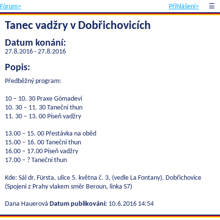
Fórum>
Přihlášení>
☰
Tanec vadžry v Dobřichovicích
Datum konání:
27.8.2016 - 27.8.2016
Popis:
Předběžný program:
10 – 10. 30 Praxe Gómadeví
10. 30 – 11. 30 Taneční thun
11. 30 – 13. 00 Píseň vadžry
13.00 – 15. 00 Přestávka na oběd
15.00 – 16. 00 Taneční thun
16.00 – 17.00 Píseň vadžry
17.00 – ? Taneční thun
Kde: Sál dr. Fürsta, ulice 5. května č. 3, (vedle La Fontany), Dobřichovice
(Spojeni z Prahy vlakem směr Beroun, linka S7)
Dana Hauerová
Datum publikování:
10.6.2016 14:54