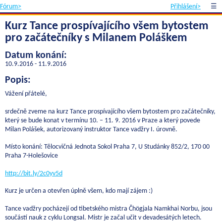
Fórum>
Přihlášení>
☰
Kurz Tance prospívajícího všem bytostem
pro začátečníky s Milanem Poláškem
Datum konání:
10.9.2016 - 11.9.2016
Popis:
Vážení přátelé,
srdečně zveme na kurz Tance prospívajícího všem bytostem pro začátečníky,
který se bude konat v termínu 10. – 11. 9. 2016 v Praze a který povede
Milan Polášek, autorizovaný instruktor Tance vadžry I. úrovně.
Místo konání: Tělocvičná Jednota Sokol Praha 7, U Studánky 852/2, 170 00
Praha 7-Holešovice
http://bit.ly/2c0yv5d
Kurz je určen a otevřen úplně všem, kdo mají zájem :)
Tance vadžry pocházejí od tibetského mistra Čhögjala Namkhai Norbu, jsou
součástí nauk z cyklu Longsal. Mistr je začal učit v devadesátých letech.