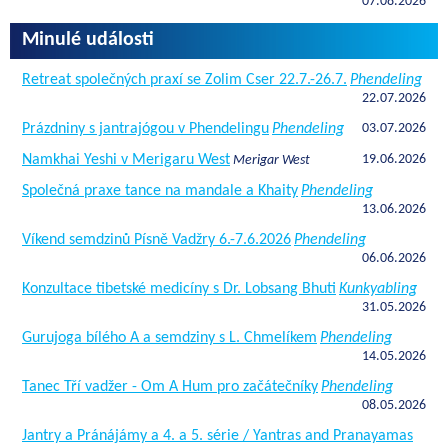
07.08.2026
Minulé události
Retreat společných praxí se Zolim Cser 22.7.-26.7.
Phendeling
22.07.2026
Prázdniny s jantrajógou v Phendelingu
Phendeling
03.07.2026
Namkhai Yeshi v Merigaru West
19.06.2026
Merigar West
Společná praxe tance na mandale a Khaity
Phendeling
13.06.2026
Víkend semdzinů Písně Vadžry 6.-7.6.2026
Phendeling
06.06.2026
Konzultace tibetské medicíny s Dr. Lobsang Bhuti
Kunkyabling
31.05.2026
Gurujoga bílého A a semdziny s L. Chmelíkem
Phendeling
14.05.2026
Tanec Tří vadžer - Om A Hum pro začátečníky
Phendeling
08.05.2026
Jantry a Pránájámy a 4. a 5. série / Yantras and Pranayamas