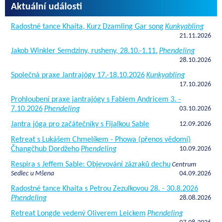
Aktuální události
Radostné tance Khaita, Kurz Dzamling Gar song
Kunkyabling
21.11.2026
Jakob Winkler Semdziny, rusheny, 28.10.-1.11.
Phendeling
28.10.2026
Společná praxe Jantrajógy 17.-18.10.2026
Kunkyabling
17.10.2026
Prohloubení praxe jantrajógy s Fabiem Andricem 3. -
7.10.2026
Phendeling
03.10.2026
Jantra jóga pro začátečníky s Fijalkou Sable
12.09.2026
Retreat s Lukášem Chmelíkem - Phowa (přenos vědomí)
Čhangčhub Dordžeho
Phendeling
10.09.2026
Respira s Jeffem Sable: Objevování zázraků dechu
Centrum
Sedlec u Mšena
04.09.2026
Radostné tance Khaita s Petrou Zezulkovou 28. - 30.8.2026
Phendeling
28.08.2026
Retreat Longde vedený Oliverem Leickem
Phendeling