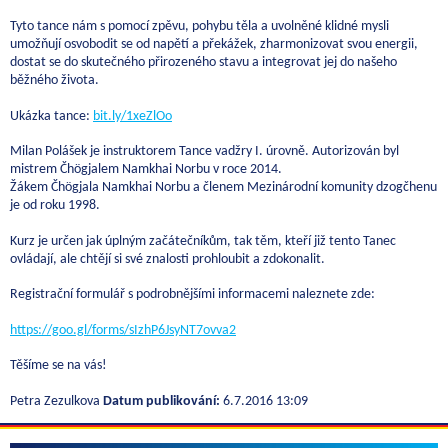
Tyto tance nám s pomocí zpěvu, pohybu těla a uvolněné klidné mysli
umožňují osvobodit se od napětí a překážek, zharmonizovat svou energii,
dostat se do skutečného přirozeného stavu a integrovat jej do našeho
běžného života.
Ukázka tance:
bit.ly/1xeZlOo
Milan Polášek je instruktorem Tance vadžry I. úrovně. Autorizován byl
mistrem Čhögjalem Namkhai Norbu v roce 2014.
Žákem Čhögjala Namkhai Norbu a členem Mezinárodní komunity dzogčhenu
je od roku 1998.
Kurz je určen jak úplným začátečníkům, tak těm, kteří již tento Tanec
ovládají, ale chtějí si své znalosti prohloubit a zdokonalit.
Registrační formulář s podrobnějšími informacemi naleznete zde:
https://goo.gl/forms/sIzhP6JsyNT7ovva2
Těšíme se na vás!
Petra Zezulkova
Datum publikování:
6.7.2016 13:09