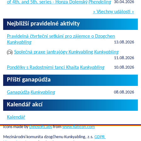
of 4th. and 5th. series - Honza Dolenský
Phendeling
30.04.2026
» Všechny události »
Nejbližší pravidelné aktivity
Pravidelná čtvrteční setkání pro zájemce o Dzogchen
Kunkyabling
13.08.2026
Společná praxe jantrajógy Kunkyabling
Kunkyabling
11.08.2026
Pondělky s Radostnými tanci Khaita
Kunkyabling
10.08.2026
Příští ganapúdža
Ganapúdža
Kunkyabling
08.08.2026
Kalendář akcí
Kalendář
Icons made by
DinosoftLabs
from
www.flaticon.com
Mezinárodní komunita dzogčhenu Kunkyabling, z.s.
GDPR