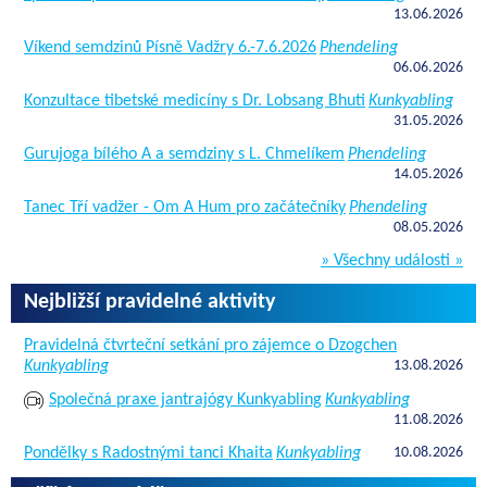
13.06.2026
Víkend semdzinů Písně Vadžry 6.-7.6.2026
Phendeling
06.06.2026
Konzultace tibetské medicíny s Dr. Lobsang Bhuti
Kunkyabling
31.05.2026
Gurujoga bílého A a semdziny s L. Chmelíkem
Phendeling
14.05.2026
Tanec Tří vadžer - Om A Hum pro začátečníky
Phendeling
08.05.2026
» Všechny události »
Nejbližší pravidelné aktivity
Pravidelná čtvrteční setkání pro zájemce o Dzogchen
Kunkyabling
13.08.2026
Společná praxe jantrajógy Kunkyabling
Kunkyabling
11.08.2026
Pondělky s Radostnými tanci Khaita
Kunkyabling
10.08.2026