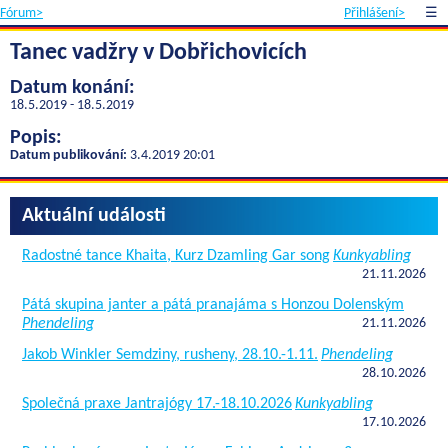
Fórum>
Přihlášení>
☰
Tanec vadžry v Dobřichovicích
Datum konání:
18.5.2019 - 18.5.2019
Popis:
Datum publikování:
3.4.2019 20:01
Aktuální události
Radostné tance Khaita, Kurz Dzamling Gar song
Kunkyabling
21.11.2026
Pátá skupina janter a pátá pranajáma s Honzou Dolenským
Phendeling
21.11.2026
Jakob Winkler Semdziny, rusheny, 28.10.-1.11.
Phendeling
28.10.2026
Společná praxe Jantrajógy 17.-18.10.2026
Kunkyabling
17.10.2026