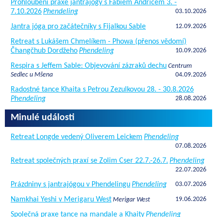
Prohloubení praxe jantrajógy s Fabiem Andricem 3. -
7.10.2026
Phendeling
03.10.2026
Jantra jóga pro začátečníky s Fijalkou Sable
12.09.2026
Retreat s Lukášem Chmelíkem - Phowa (přenos vědomí)
Čhangčhub Dordžeho
Phendeling
10.09.2026
Respira s Jeffem Sable: Objevování zázraků dechu
Centrum
Sedlec u Mšena
04.09.2026
Radostné tance Khaita s Petrou Zezulkovou 28. - 30.8.2026
Phendeling
28.08.2026
Minulé události
Retreat Longde vedený Oliverem Leickem
Phendeling
07.08.2026
Retreat společných praxí se Zolim Cser 22.7.-26.7.
Phendeling
22.07.2026
Prázdniny s jantrajógou v Phendelingu
Phendeling
03.07.2026
Namkhai Yeshi v Merigaru West
19.06.2026
Merigar West
Společná praxe tance na mandale a Khaity
Phendeling