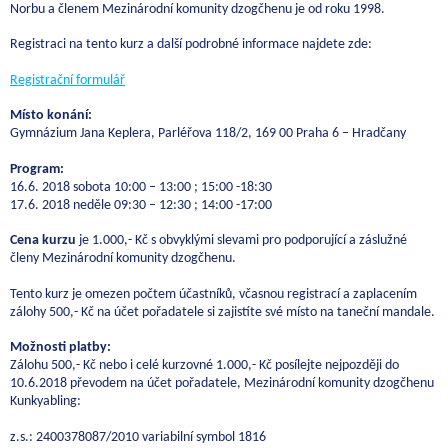
Norbu a členem Mezinárodní komunity dzogčhenu je od roku 1998.
Registraci na tento kurz a další podrobné informace najdete zde:
Registrační formulář
Místo konání:
Gymnázium Jana Keplera, Parléřova 118/2, 169 00 Praha 6 – Hradčany
Program:
16.6. 2018 sobota 10:00 – 13:00 ; 15:00 -18:30
17.6. 2018 neděle 09:30 – 12:30 ; 14:00 -17:00
Cena kurzu
je 1.000,- Kč s obvyklými slevami pro podporující a záslužné
členy Mezinárodní komunity dzogčhenu.
Tento kurz je omezen počtem účastníků, včasnou registrací a zaplacením
zálohy 500,- Kč na účet pořadatele si zajistíte své místo na taneční mandale.
Možnosti platby:
Zálohu 500,- Kč nebo i celé kurzovné 1.000,- Kč posílejte nejpozději do
10.6.2018 převodem na účet pořadatele, Mezinárodní komunity dzogčhenu
Kunkyabling:
z.s.: 2400378087/2010 variabilní symbol 1816