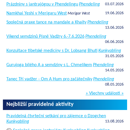
Prázdniny s jantrajógou v Phendelingu
Phendeling
03.07.2026
Namkhai Yeshi v Merigaru West
19.06.2026
Merigar West
Společná praxe tance na mandale a Khaity
Phendeling
13.06.2026
Víkend semdzinů Písně Vadžry 6.-7.6.2026
Phendeling
06.06.2026
Konzultace tibetské medicíny s Dr. Lobsang Bhuti
Kunkyabling
31.05.2026
Gurujoga bílého A a semdziny s L. Chmelíkem
Phendeling
14.05.2026
Tanec Tří vadžer - Om A Hum pro začátečníky
Phendeling
08.05.2026
» Všechny události »
Nejbližší pravidelné aktivity
Pravidelná čtvrteční setkání pro zájemce o Dzogchen
Kunkyabling
13.08.2026