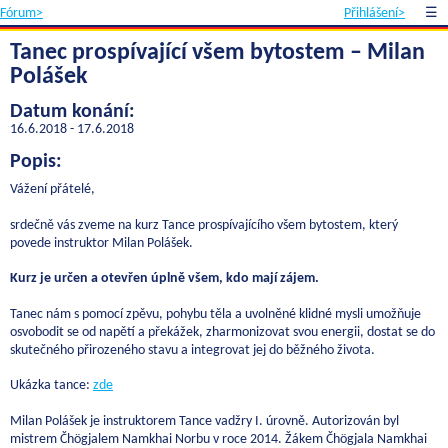
Fórum>
Přihlášení>
☰
Tanec prospívající všem bytostem – Milan
Polášek
Datum konání:
16.6.2018 - 17.6.2018
Popis:
Vážení přátelé,
srdečně vás zveme na kurz Tance prospívajícího všem bytostem, který
povede instruktor Milan Polášek.
Kurz je určen a otevřen úplně všem, kdo mají zájem.
Tanec nám s pomocí zpěvu, pohybu těla a uvolněné klidné mysli umožňuje
osvobodit se od napětí a překážek, zharmonizovat svou energii, dostat se do
skutečného přirozeného stavu a integrovat jej do běžného života.
Ukázka tance:
zde
Milan Polášek je instruktorem Tance vadžry I. úrovně. Autorizován byl
mistrem Čhögjalem Namkhai Norbu v roce 2014. Žákem Čhögjala Namkhai