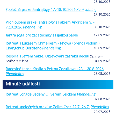
28.10.2026
Společná praxe Jantrajógy 17.-18.10.2026
Kunkyabling
17.10.2026
Prohloubení praxe jantrajógy s Fabiem Andricem 3. -
7.10.2026
Phendeling
03.10.2026
Jantra jóga pro začátečníky s Fijalkou Sable
12.09.2026
Retreat s Lukášem Chmelíkem - Phowa (přenos vědomí)
Čhangčhub Dordžeho
Phendeling
10.09.2026
Respira s Jeffem Sable: Objevování zázraků dechu
Centrum
Sedlec u Mšena
04.09.2026
Radostné tance Khaita s Petrou Zezulkovou 28. - 30.8.2026
Phendeling
28.08.2026
Minulé události
Retreat Longde vedený Oliverem Leickem
Phendeling
07.08.2026
Retreat společných praxí se Zolim Cser 22.7.-26.7.
Phendeling
22.07.2026