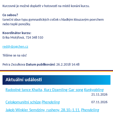
Kurzovné je možné doplatit v hotovosti na místě konání kurzu.
Co sebou?
taneční obuv typu gymnastických cviček s hladkým klouzavým povrchem
nebo teplé ponožky.
Koordinátor kurzu:
Erika Motýľová, 724 348 510
red@dzogchen.cz
Těšíme se na vás!
Petra Zezulkova
Datum publikování:
26.2.2018 14:48
Aktuální události
Radostné tance Khaita, Kurz Dzamling Gar song
Kunkyabling
21.11.2026
Celokomunitní schůze
Phendeling
07.11.2026
Jakob Winkler Semdziny, rusheny, 28.10.-1.11.
Phendeling