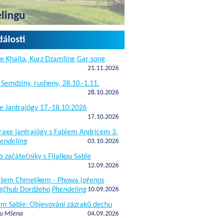
elingu
dálosti
e Khaita, Kurz Dzamling Gar song
21.11.2026
 Semdziny, rusheny, 28.10.-1.11.
28.10.2026
e Jantrajógy 17.-18.10.2026
17.10.2026
raxe jantrajógy s Fabiem Andricem 3.
endeling
03.10.2026
o začátečníky s Fijalkou Sable
12.09.2026
kášem Chmelíkem - Phowa (přenos
gčhub Dordžeho
Phendeling
10.09.2026
fem Sable: Objevování zázraků dechu
 u Mšena
04.09.2026