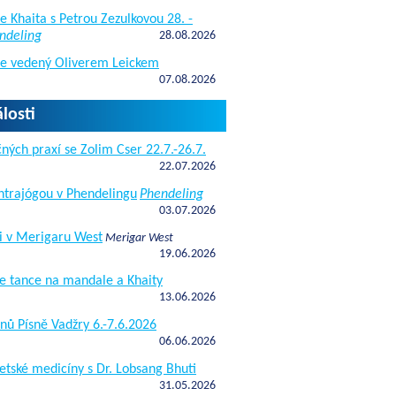
e Khaita s Petrou Zezulkovou 28. -
ndeling
28.08.2026
de vedený Oliverem Leickem
07.08.2026
losti
ných praxí se Zolim Cser 22.7.-26.7.
22.07.2026
antrajógou v Phendelingu
Phendeling
03.07.2026
i v Merigaru West
Merigar West
19.06.2026
e tance na mandale a Khaity
13.06.2026
nů Písně Vadžry 6.-7.6.2026
06.06.2026
etské medicíny s Dr. Lobsang Bhuti
31.05.2026