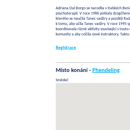
Adriana Dal Borgo se narodila v italských Bená
psychoterapii. V roce 1986 potkala dzogčhen
kterého se naučila Tanec vadžry a později Ra
k tomu, aby učila Tanec vadžry. V roce 1995 
koordinovala různé aktivity související s tou
komunity a aby cvičila nové instruktory. Takto
Registrace
Místo konání -
Phendeling
Smědeč