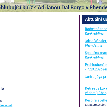
ohlubující kurz s Adrianou Dal Borgo v Phend
Aktuální u
Radostné tanc
Kunkyabling
Jakob Winkler
Phendeling
Společná prax
Kunkyabling
Prohloubení p
- 7.10.2026
Ph
Jantra jóga pr
lé
Retreat s Lu
vědomí) Čhan
Respira s Jef
in
Centrum Sedlec
adance.net