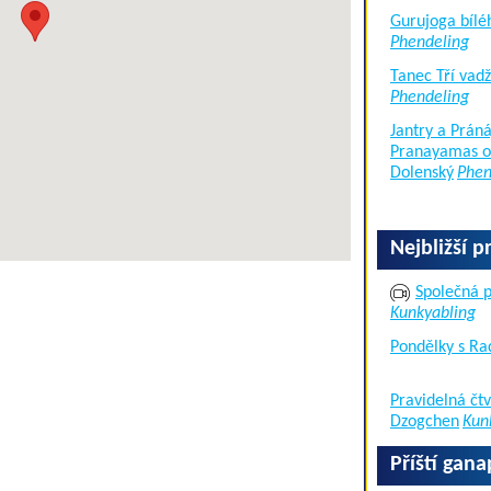
Gurujoga bílé
Phendeling
Tanec Tří vad
Phendeling
Jantry a Práná
Pranayamas of
Dolenský
Phen
Nejbližší p
Společná p
Kunkyabling
Pondělky s Ra
Pravidelná čtv
Dzogchen
Kun
Příští gan