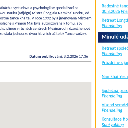
Radostné tanc
tkách a vystudovala psychologii se specializací na
30.8.2026
Phe
ovou nauku (atijógu) Mistra Čhögjala Namkhai Norbu, od
dostné tance khaita. V roce 1992 byla jmenována Mistrem
Retreat Long
společně s Primou Mai byla autorizována k tomu, aby
Phendeling
to disciplínou v různých centrech Mezinárodní dzogčhenové
 se stala jednou ze dvou hlavních učitelek Tance vadžry.
Minulé udá
Retreat společ
Phendeling
Datum publikování:
8.2.2026 17:36
Prázdniny s j
Namkhai Yesh
Společná prax
Phendeling
Víkend semdzi
Phendeling
Konzultace tib
Kunkyabling