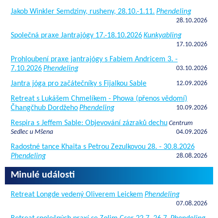
Jakob Winkler Semdziny, rusheny, 28.10.-1.11.
Phendeling
28.10.2026
Společná praxe Jantrajógy 17.-18.10.2026
Kunkyabling
17.10.2026
Prohloubení praxe jantrajógy s Fabiem Andricem 3. -
7.10.2026
Phendeling
03.10.2026
Jantra jóga pro začátečníky s Fijalkou Sable
12.09.2026
Retreat s Lukášem Chmelíkem - Phowa (přenos vědomí)
Čhangčhub Dordžeho
Phendeling
10.09.2026
Respira s Jeffem Sable: Objevování zázraků dechu
Centrum
Sedlec u Mšena
04.09.2026
Radostné tance Khaita s Petrou Zezulkovou 28. - 30.8.2026
Phendeling
28.08.2026
Minulé události
Retreat Longde vedený Oliverem Leickem
Phendeling
07.08.2026