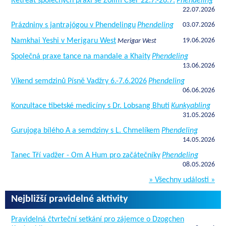
Retreat společných praxí se Zolim Cser 22.7.-26.7.
Phendeling
22.07.2026
Prázdniny s jantrajógou v Phendelingu
Phendeling
03.07.2026
Namkhai Yeshi v Merigaru West
19.06.2026
Merigar West
Společná praxe tance na mandale a Khaity
Phendeling
13.06.2026
Víkend semdzinů Písně Vadžry 6.-7.6.2026
Phendeling
06.06.2026
Konzultace tibetské medicíny s Dr. Lobsang Bhuti
Kunkyabling
31.05.2026
Gurujoga bílého A a semdziny s L. Chmelíkem
Phendeling
14.05.2026
Tanec Tří vadžer - Om A Hum pro začátečníky
Phendeling
08.05.2026
» Všechny události »
Nejbližší pravidelné aktivity
Pravidelná čtvrteční setkání pro zájemce o Dzogchen