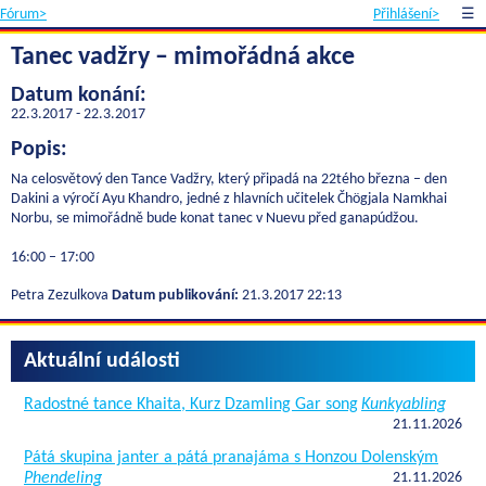
Fórum>
Přihlášení>
☰
Tanec vadžry – mimořádná akce
Datum konání:
22.3.2017 - 22.3.2017
Popis:
Na celosvětový den Tance Vadžry, který připadá na 22tého března – den
Dakini a výročí Ayu Khandro, jedné z hlavních učitelek Čhögjala Namkhai
Norbu, se mimořádně bude konat tanec v Nuevu před ganapúdžou.
16:00 – 17:00
Petra Zezulkova
Datum publikování:
21.3.2017 22:13
Aktuální události
Radostné tance Khaita, Kurz Dzamling Gar song
Kunkyabling
21.11.2026
Pátá skupina janter a pátá pranajáma s Honzou Dolenským
Phendeling
21.11.2026