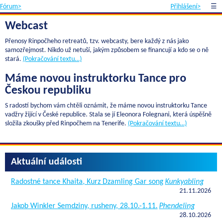
Fórum>
Přihlášení>
☰
Webcast
Přenosy Rinpočheho retreatů, tzv. webcasty, bere každý z nás jako
samozřejmost. Nikdo už netuší, jakým způsobem se financují a kdo se o ně
stará.
(Pokračování textu…)
Máme novou instruktorku Tance pro
Českou republiku
S radostí bychom vám chtěli oznámit, že máme novou instruktorku Tance
vadžry žijící v České republice. Stala se jí Eleonora Folegnani, která úspěšně
složila zkoušky před Rinpočhem na Tenerife.
(Pokračování textu…)
Aktuální události
Radostné tance Khaita, Kurz Dzamling Gar song
Kunkyabling
21.11.2026
Jakob Winkler Semdziny, rusheny, 28.10.-1.11.
Phendeling
28.10.2026