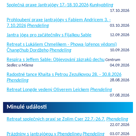
Společná praxe Jantrajógy 17.-18.10.2026
Kunkyabling
17.10.2026
Prohloubení praxe jantrajógy s Fabiem Andricem 3. -
7.10.2026
Phendeling
03.10.2026
Jantra jóga pro začátečníky s Fijalkou Sable
12.09.2026
Retreat s Lukášem Chmelíkem - Phowa (přenos vědomí)
Čhangčhub Dordžeho
Phendeling
10.09.2026
Respira s Jeffem Sable: Objevování zázraků dechu
Centrum
Sedlec u Mšena
04.09.2026
Radostné tance Khaita s Petrou Zezulkovou 28. - 30.8.2026
Phendeling
28.08.2026
Retreat Longde vedený Oliverem Leickem
Phendeling
07.08.2026
Minulé události
Retreat společných praxí se Zolim Cser 22.7.-26.7.
Phendeling
22.07.2026
Prázdniny s jantrajógou v Phendelingu
Phendeling
03.07.2026