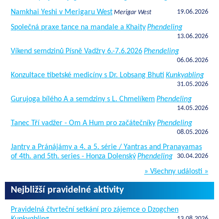
Namkhai Yeshi v Merigaru West
19.06.2026
Merigar West
Společná praxe tance na mandale a Khaity
Phendeling
13.06.2026
Víkend semdzinů Písně Vadžry 6.-7.6.2026
Phendeling
06.06.2026
Konzultace tibetské medicíny s Dr. Lobsang Bhuti
Kunkyabling
31.05.2026
Gurujoga bílého A a semdziny s L. Chmelíkem
Phendeling
14.05.2026
Tanec Tří vadžer - Om A Hum pro začátečníky
Phendeling
08.05.2026
Jantry a Pránájámy a 4. a 5. série / Yantras and Pranayamas
of 4th. and 5th. series - Honza Dolenský
Phendeling
30.04.2026
» Všechny události »
Nejbližší pravidelné aktivity
Pravidelná čtvrteční setkání pro zájemce o Dzogchen
13.08.2026