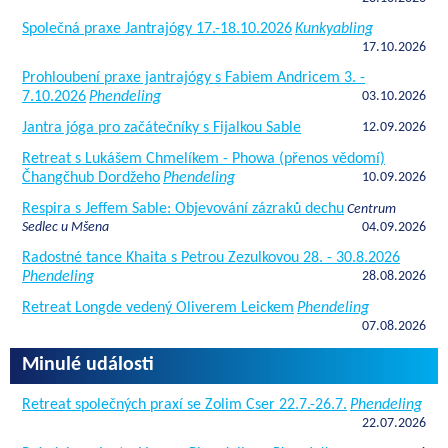
Společná praxe Jantrajógy 17.-18.10.2026
Kunkyabling
17.10.2026
Prohloubení praxe jantrajógy s Fabiem Andricem 3. -
7.10.2026
Phendeling
03.10.2026
Jantra jóga pro začátečníky s Fijalkou Sable
12.09.2026
Retreat s Lukášem Chmelíkem - Phowa (přenos vědomí)
Čhangčhub Dordžeho
Phendeling
10.09.2026
Respira s Jeffem Sable: Objevování zázraků dechu
Centrum
Sedlec u Mšena
04.09.2026
Radostné tance Khaita s Petrou Zezulkovou 28. - 30.8.2026
Phendeling
28.08.2026
Retreat Longde vedený Oliverem Leickem
Phendeling
07.08.2026
Minulé události
Retreat společných praxí se Zolim Cser 22.7.-26.7.
Phendeling
22.07.2026