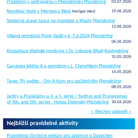
Prázdniny s jantrajógou v Phendelingu
Phendeling
03.07.2026
Namkhai Yeshi v Merigaru West
19.06.2026
Merigar West
Společná praxe tance na mandale a Khaity
Phendeling
13.06.2026
Víkend semdzinů Písně Vadžry 6.-7.6.2026
Phendeling
06.06.2026
Konzultace tibetské medicíny s Dr. Lobsang Bhuti
Kunkyabling
31.05.2026
Gurujoga bílého A a semdziny s L. Chmelíkem
Phendeling
14.05.2026
Tanec Tří vadžer - Om A Hum pro začátečníky
Phendeling
08.05.2026
Jantry a Pránájámy a 4. a 5. série / Yantras and Pranayamas
of 4th. and 5th. series - Honza Dolenský
Phendeling
30.04.2026
» Všechny události »
Nejbližší pravidelné aktivity
Pravidelná čtvrteční setkání pro zájemce o Dzogchen