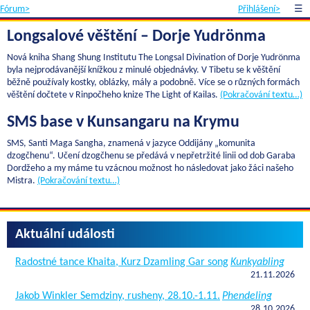
Fórum>
Přihlášení>
☰
Longsalové věštění – Dorje Yudrönma
Nová kniha Shang Shung Institutu The Longsal Divination of Dorje Yudrönma
byla nejprodávanější knížkou z minulé objednávky. V Tibetu se k věštění
běžně používaly kostky, oblázky, mály a podobně. Více se o různých formách
věštění dočtete v Rinpočheho knize The Light of Kailas.
(Pokračování textu…)
SMS base v Kunsangaru na Krymu
SMS, Santi Maga Sangha, znamená v jazyce Oddijány „komunita
dzogčhenu“. Učení dzogčhenu se předává v nepřetržité linii od dob Garaba
Dordžeho a my máme tu vzácnou možnost ho následovat jako žáci našeho
Mistra.
(Pokračování textu…)
Aktuální události
Radostné tance Khaita, Kurz Dzamling Gar song
Kunkyabling
21.11.2026
Jakob Winkler Semdziny, rusheny, 28.10.-1.11.
Phendeling
28.10.2026