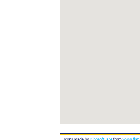
Icons made by
DinosoftLabs
from
www.flat