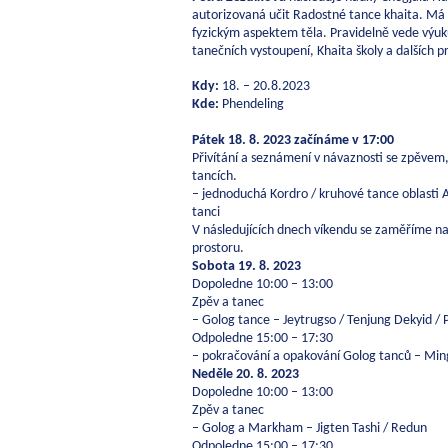
autorizovaná učit Radostné tance khaita. Má 
fyzickým aspektem těla. Pravidelně vede výuku 
tanečních vystoupení, Khaita školy a dalších p
Kdy:
18. – 20.8.2023
Kde:
Phendeling
Pátek 18. 8. 2023 začínáme v 17:00
Přivítání a seznámení v návaznosti se zpěv
tancích.
– jednoduchá Kordro / kruhové tance oblasti 
tanci
V následujících dnech víkendu se zaměříme na 
prostoru.
Sobota 19. 8. 2023
Dopoledne 10:00 – 13:00
Zpěv a tanec
– Golog tance – Jeytrugso / Tenjung Dekyid /
Odpoledne 15:00 – 17:30
– pokračování a opakování Golog tanců – Mi
Neděle 20. 8. 2023
Dopoledne 10:00 – 13:00
Zpěv a tanec
– Golog a Markham – Jigten Tashi / Redun
Odpoledne 15:00 – 17:30