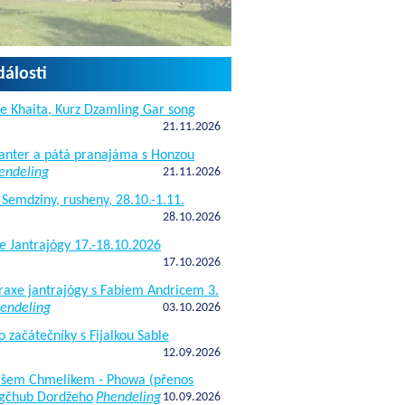
dálosti
e Khaita, Kurz Dzamling Gar song
21.11.2026
janter a pátá pranajáma s Honzou
endeling
21.11.2026
 Semdziny, rusheny, 28.10.-1.11.
28.10.2026
e Jantrajógy 17.-18.10.2026
17.10.2026
raxe jantrajógy s Fabiem Andricem 3.
endeling
03.10.2026
o začátečníky s Fijalkou Sable
12.09.2026
kášem Chmelíkem - Phowa (přenos
gčhub Dordžeho
Phendeling
10.09.2026