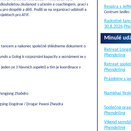
dlouholetou zkušenost s učením a coachingem, prací s
Respira s Jef
pro dospělé a děti. Podílí se na organizaci událostí a
Centrum Sedlec
rojektech pro ATIF.
Radostné tanc
30.8.2026
Phe
Minulé udá
em, tancem a nakonec společně shlédneme dokument o
Retreat Long
Phendeling
Amdo a Golog k rozpoznání kapacity a seznámení se s
Retreat společ
jeden ze 3 hlavních aspektů a tím je koordinace v
Phendeling
Prázdniny s j
Namkhai Yesh
 Pangjong Zhabdro
ngsing Dogdroe / Drogar Pawoi Zheydra
Společná prax
Phendeling
Víkend semdzi
Phendeling