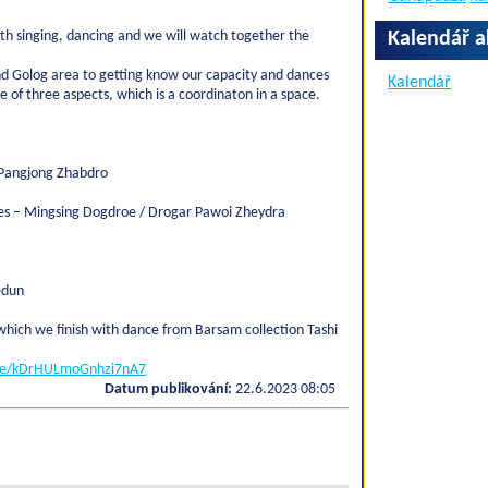
with singing, dancing and we will watch together the
Kalendář a
nd Golog area to getting know our capacity and dances
Kalendář
 of three aspects, which is a coordinaton in a space.
/ Pangjong Zhabdro
ces – Mingsing Dogdroe / Drogar Pawoi Zheydra
edun
 which we finish with dance from Barsam collection Tashi
.gle/kDrHULmoGnhzi7nA7
Datum publikování:
22.6.2023 08:05