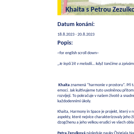
Khaita s Petrou Zezulk
Datum konání:
18.8.2023 - 20.8.2023
Popis:
~for english scroll down~
„Je lepší žít v melodii… když tančíme a zpívá
Khaita
znamená “harmonie v prostoru”. Při ta
emocí. Jak kultivujeme tuto uvolněnou přítom
rozvíjejí. To pokračuje v našem životě a snadn
každodenními úkoly.
Khaita, Harmony in Space je projekt, který v 
aspekty, které nejvíce charakterizovaly jeho ž
dzogčhenu a jeho velkou erudici ve všech oblas
Petra Zezulková
následuje nauky Čhögjala Na