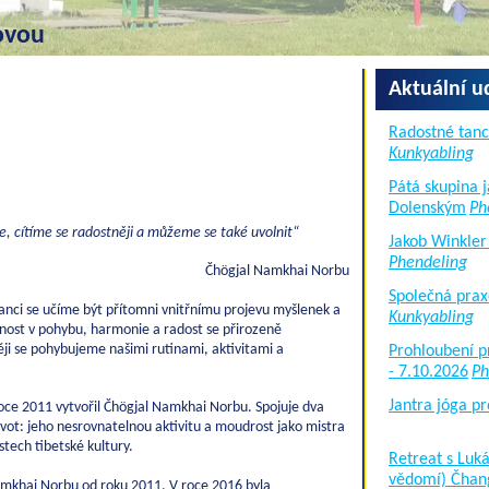
ovou
Aktuální u
Radostné tanc
Kunkyabling
Pátá skupina 
Dolenským
Ph
me, cítíme se radostněji a můžeme se také uvolnit“
Jakob Winkler
Phendeling
Čhögjal Namkhai Norbu
Společná prax
nci se učíme být přítomni vnitřnímu projevu myšlenek a
Kunkyabling
nost v pohybu, harmonie a radost se přirozeně
ěji se pohybujeme našimi rutinami, aktivitami a
Prohloubení p
- 7.10.2026
Ph
Jantra jóga pr
roce 2011 vytvořil Čhögjal Namkhai Norbu. Spojuje dva
ivot: jeho nesrovnatelnou aktivitu a moudrost jako mistra
tech tibetské kultury.
Retreat s Lu
vědomí) Čhan
mkhai Norbu od roku 2011. V roce 2016 byla