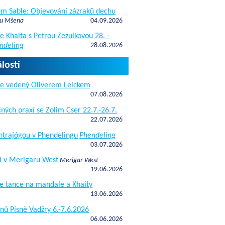
fem Sable: Objevování zázraků dechu
 u Mšena
04.09.2026
e Khaita s Petrou Zezulkovou 28. -
ndeling
28.08.2026
losti
de vedený Oliverem Leickem
07.08.2026
ných praxí se Zolim Cser 22.7.-26.7.
22.07.2026
antrajógou v Phendelingu
Phendeling
03.07.2026
i v Merigaru West
Merigar West
19.06.2026
e tance na mandale a Khaity
13.06.2026
nů Písně Vadžry 6.-7.6.2026
06.06.2026