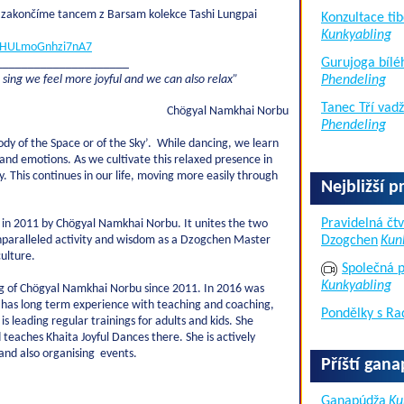
é zakončíme tancem z Barsam kolekce Tashi Lungpai
Konzultace tib
Kunkyabling
kDrHULmoGnhzi7nA7
Gurujoga bílé
_____________________
d sing we feel more joyful and we can also relax”
Phendeling
Tanec Tří vad
Chögyal Namkhai Norbu
Phendeling
 of the Space or of the Sky’. While dancing, we learn
 and emotions. As we cultivate this relaxed presence in
 This continues in our life, moving more easily through
Nejbližší p
Pravidelná čtv
d in 2011 by Chögyal Namkhai Norbu. It unites the two
 unparalleled activity and wisdom as a Dzogchen Master
Dzogchen
Kun
culture.
Společná p
Kunkyabling
g of Chögyal Namkhai Norbu since 2011. In 2016 was
e has long term experience with teaching and coaching,
Pondělky s Ra
s leading regular trainings for adults and kids. She
eaches Khaita Joyful Dances there. She is actively
and also organising events.
Příští gan
Ganapúdža
Ku