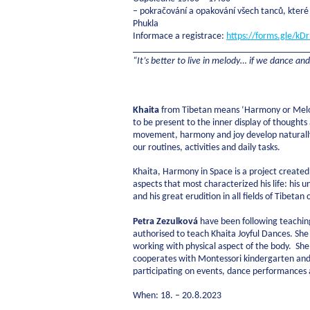
– pokračování a opakování všech tanců, kter
Phukla
Informace a registrace:
https://forms.gle/
____________________________________
“
It’s better to live in melody… if we dance an
Khaita
from Tibetan means ‘Harmony or Melody
to be present to the inner display of thoughts
movement, harmony and joy develop naturally.
our routines, activities and daily tasks.
Khaita, Harmony in Space is a project create
aspects that most characterized his life: his
and his great erudition in all fields of Tibetan 
Petra Zezulková
have been following teachin
authorised to teach Khaita Joyful Dances. Sh
working with physical aspect of the body. She i
cooperates with Montessori kindergarten and t
participating on events, dance performances 
When: 18. – 20.8.2023