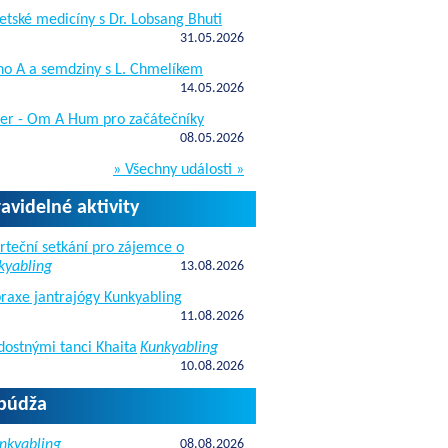
etské medicíny s Dr. Lobsang Bhuti
31.05.2026
ho A a semdziny s L. Chmelíkem
14.05.2026
žer - Om A Hum pro začátečníky
08.05.2026
» Všechny události »
ravidelné aktivity
rteční setkání pro zájemce o
kyabling
13.08.2026
raxe jantrajógy Kunkyabling
11.08.2026
dostnými tanci Khaita
Kunkyabling
10.08.2026
apúdža
nkyabling
08.08.2026