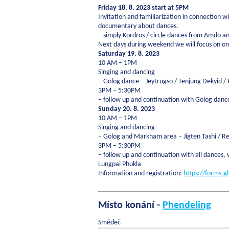
Friday 18. 8. 2023 start at 5PM
Invitation and familiarization in connection 
documentary about dances.
– simply Kordros / circle dances from Amdo a
Next days during weekend we will focus on one
Saturday 19. 8. 2023
10 AM – 1PM
Singing and dancing
– Golog dance – Jeytrugso / Tenjung Dekyid 
3PM – 5:30PM
– follow up and continuation with Golog dan
Sunday 20. 8. 2023
10 AM – 1PM
Singing and dancing
– Golog and Markham area – Jigten Tashi / R
3PM – 5:30PM
– follow up and continuation with all dances,
Lungpai Phukla
Information and registration:
https://forms
Místo konání -
Phendeling
Smědeč