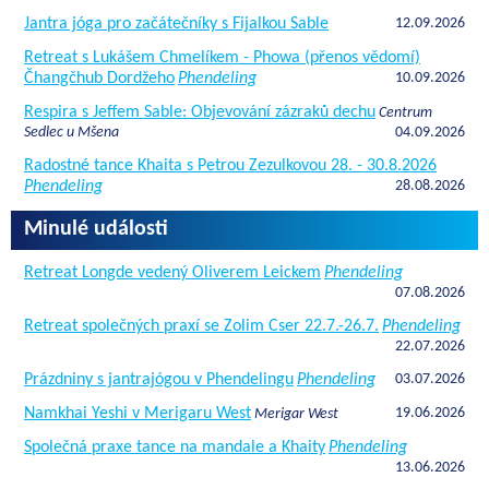
Jantra jóga pro začátečníky s Fijalkou Sable
12.09.2026
Retreat s Lukášem Chmelíkem - Phowa (přenos vědomí)
Čhangčhub Dordžeho
Phendeling
10.09.2026
Respira s Jeffem Sable: Objevování zázraků dechu
Centrum
Sedlec u Mšena
04.09.2026
Radostné tance Khaita s Petrou Zezulkovou 28. - 30.8.2026
Phendeling
28.08.2026
Minulé události
Retreat Longde vedený Oliverem Leickem
Phendeling
07.08.2026
Retreat společných praxí se Zolim Cser 22.7.-26.7.
Phendeling
22.07.2026
Prázdniny s jantrajógou v Phendelingu
Phendeling
03.07.2026
Namkhai Yeshi v Merigaru West
19.06.2026
Merigar West
Společná praxe tance na mandale a Khaity
Phendeling
13.06.2026