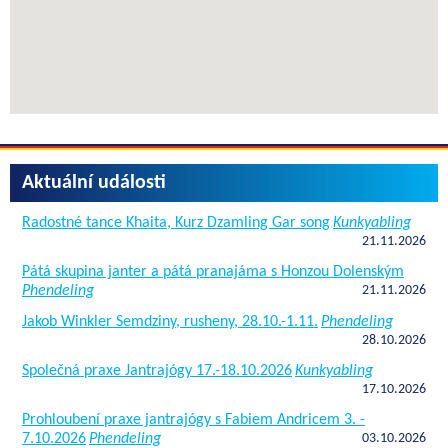
Aktuální události
Radostné tance Khaita, Kurz Dzamling Gar song
Kunkyabling
21.11.2026
Pátá skupina janter a pátá pranajáma s Honzou Dolenským
Phendeling
21.11.2026
Jakob Winkler Semdziny, rusheny, 28.10.-1.11.
Phendeling
28.10.2026
Společná praxe Jantrajógy 17.-18.10.2026
Kunkyabling
17.10.2026
Prohloubení praxe jantrajógy s Fabiem Andricem 3. -
7.10.2026
Phendeling
03.10.2026