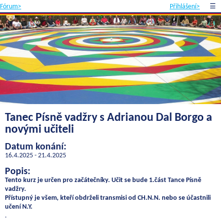
Fórum>
Přihlášení>
☰
Tanec Písně vadžry s Adrianou Dal Borgo a
novými učiteli
Datum konání:
16.4.2025 - 21.4.2025
Popis:
Tento kurz je určen pro začátečníky. Učit se bude 1.část Tance Písně
vadžry.
Přístupný je všem, kteří obdrželi transmisi od CH.N.N. nebo se účastnili
učení N.Y.
.