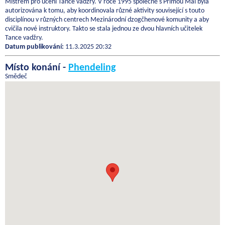
Mistrem pro učení Tance vadžry. V roce 1995 společně s Primou Mai byla
autorizována k tomu, aby koordinovala různé aktivity související s touto
disciplínou v různých centrech Mezinárodní dzogčhenové komunity a aby
cvičila nové instruktory. Takto se stala jednou ze dvou hlavních učitelek
Tance vadžry.
Datum publikování:
11.3.2025 20:32
Místo konání -
Phendeling
Smědeč