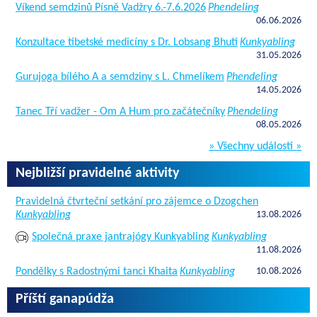
Víkend semdzinů Písně Vadžry 6.-7.6.2026
Phendeling
06.06.2026
Konzultace tibetské medicíny s Dr. Lobsang Bhuti
Kunkyabling
31.05.2026
Gurujoga bílého A a semdziny s L. Chmelíkem
Phendeling
14.05.2026
Tanec Tří vadžer - Om A Hum pro začátečníky
Phendeling
08.05.2026
» Všechny události »
Nejbližší pravidelné aktivity
Pravidelná čtvrteční setkání pro zájemce o Dzogchen
Kunkyabling
13.08.2026
Společná praxe jantrajógy Kunkyabling
Kunkyabling
11.08.2026
Pondělky s Radostnými tanci Khaita
Kunkyabling
10.08.2026
Příští ganapúdža