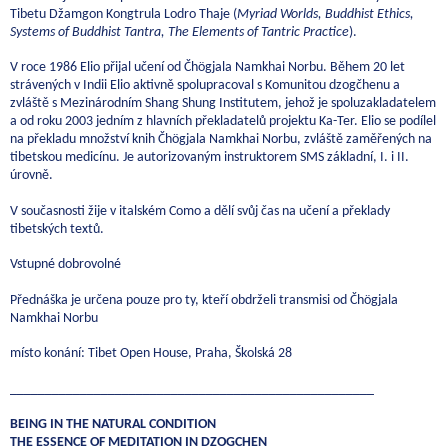
Tibetu Džamgon Kongtrula Lodro Thaje (
Myriad Worlds, Buddhist Ethics,
Systems of Buddhist Tantra, The Elements of Tantric Practice
).
V roce 1986 Elio přijal učení od Čhögjala Namkhai Norbu. Během 20 let
strávených v Indii Elio aktivně spolupracoval s Komunitou dzogčhenu a
zvláště s Mezinárodním Shang Shung Institutem, jehož je spoluzakladatelem
a od roku 2003 jedním z hlavních překladatelů projektu Ka-Ter. Elio se podílel
na překladu množství knih Čhögjala Namkhai Norbu, zvláště zaměřených na
tibetskou medicínu. Je autorizovaným instruktorem SMS základní, I. i II.
úrovně.
V současnosti žije v italském Como a dělí svůj čas na učení a překlady
tibetských textů.
Vstupné dobrovolné
Přednáška je určena pouze pro ty, kteří obdrželi transmisi od Čhögjala
Namkhai Norbu
místo konání: Tibet Open House, Praha, Školská 28
____________________________________________________
BEING IN THE NATURAL CONDITION
THE ESSENCE OF MEDITATION IN DZOGCHEN