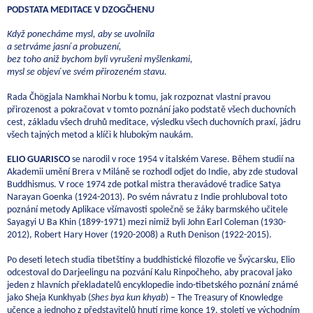
PODSTATA MEDITACE V DZOGČHENU
Když ponecháme mysl, aby se uvolnila
a setrváme jasní a probuzení,
bez toho aniž bychom byli vyrušeni myšlenkami,
mysl se objeví ve svém přirozeném stavu.
Rada Čhögjala Namkhai Norbu k tomu, jak rozpoznat vlastní pravou
přirozenost a pokračovat v tomto poznání jako podstatě všech duchovních
cest, základu všech druhů meditace, výsledku všech duchovních praxí, jádru
všech tajných metod a klíči k hlubokým naukám.
ELIO GUARISCO
se narodil v roce 1954 v italském Varese. Během studií na
Akademii umění Brera v Miláně se rozhodl odjet do Indie, aby zde studoval
Buddhismus. V roce 1974 zde potkal mistra theravádové tradice Satya
Narayan Goenka (1924-2013). Po svém návratu z Indie prohluboval toto
poznání metody Aplikace všímavosti společně se žáky barmského učitele
Sayagyi U Ba Khin (1899-1971) mezi nimiž byli John Earl Coleman (1930-
2012), Robert Hary Hover (1920-2008) a Ruth Denison (1922-2015).
Po deseti letech studia tibetštiny a buddhistické filozofie ve Švýcarsku, Elio
odcestoval do Darjeelingu na pozvání Kalu Rinpočheho, aby pracoval jako
jeden z hlavních překladatelů encyklopedie indo-tibetského poznání známé
jako Sheja Kunkhyab (
Shes bya kun khyab
) – The Treasury of Knowledge
učence a jednoho z představitelů hnutí rime konce 19. století ve východním