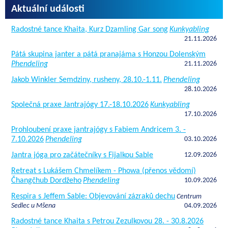
Aktuální události
Radostné tance Khaita, Kurz Dzamling Gar song
Kunkyabling
21.11.2026
Pátá skupina janter a pátá pranajáma s Honzou Dolenským
Phendeling
21.11.2026
Jakob Winkler Semdziny, rusheny, 28.10.-1.11.
Phendeling
28.10.2026
Společná praxe Jantrajógy 17.-18.10.2026
Kunkyabling
17.10.2026
Prohloubení praxe jantrajógy s Fabiem Andricem 3. -
7.10.2026
Phendeling
03.10.2026
Jantra jóga pro začátečníky s Fijalkou Sable
12.09.2026
Retreat s Lukášem Chmelíkem - Phowa (přenos vědomí)
Čhangčhub Dordžeho
Phendeling
10.09.2026
Respira s Jeffem Sable: Objevování zázraků dechu
Centrum
Sedlec u Mšena
04.09.2026
Radostné tance Khaita s Petrou Zezulkovou 28. - 30.8.2026