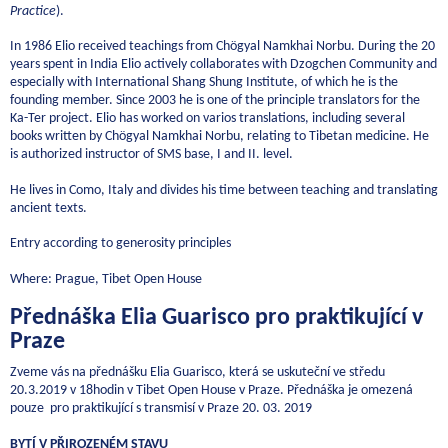
Practice
).
In 1986 Elio received teachings from Chögyal Namkhai Norbu. During the 20
years spent in India Elio actively collaborates with Dzogchen Community and
especially with International Shang Shung Institute, of which he is the
founding member. Since 2003 he is one of the principle translators for the
Ka-Ter project. Elio has worked on varios translations, including several
books written by Chögyal Namkhai Norbu, relating to Tibetan medicine. He
is authorized instructor of SMS base, I and II. level.
He lives in Como, Italy and divides his time between teaching and translating
ancient texts.
Entry according to generosity principles
Where: Prague, Tibet Open House
Přednáška Elia Guarisco pro praktikující v
Praze
Zveme vás na přednášku Elia Guarisco, která se uskuteční ve středu
20.3.2019 v 18hodin v Tibet Open House v Praze. Přednáška je omezená
pouze pro praktikující s transmisí v Praze 20. 03. 2019
BYTÍ V PŘIROZENÉM STAVU