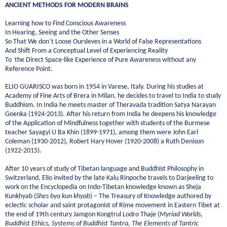
ANCIENT METHODS FOR MODERN BRAINS
Learning how to Find Conscious Awareness
In Hearing, Seeing and the Other Senses
So That We don’t Loose Oursleves in a World of False Representations
And Shift From a Conceptual Level of Experiencing Reality
To the Direct Space-like Experience of Pure Awareness without any
Reference Point.
ELIO GUARISCO was born in 1954 in Varese, Italy. During his studies at
Academy of Fine Arts of Brera in Milan, he decides to travel to India to study
Buddhism. In India he meets master of Theravada tradition Satya Narayan
Goenka (1924-2013). After his return from India he deepens his knowledge
of the Application of Mindfulness together with students of the Burmese
teacher Sayagyi U Ba Khin (1899-1971), among them were John Earl
Coleman (1930-2012), Robert Hary Hover (1920-2008) a Ruth Denison
(1922-2015).
After 10 years of study of Tibetan language and Buddhist Philosophy in
Switzerland, Elio invited by the late Kalu Rinpoche travels to Darjeeling to
work on the Encyclopedia on Indo-Tibetan knowledge known as Sheja
Kunkhyab (
Shes bya kun khyab
) – The Treasury of Knowledge authored by
eclectic scholar and saint protagonist of Rime movement in Eastern Tibet at
the end of 19th century Jamgon Kongtrul Lodro Thaje (
Myriad Worlds,
Buddhist Ethics, Systems of Buddhist Tantra, The Elements of Tantric