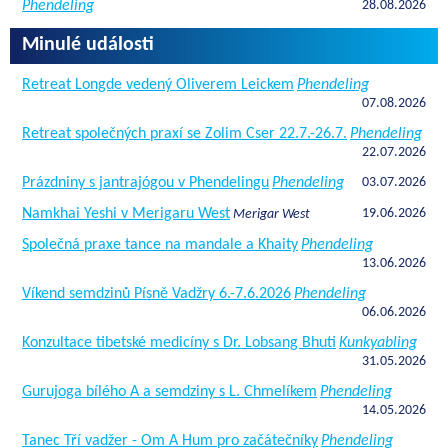
Phendeling
28.08.2026
Minulé události
Retreat Longde vedený Oliverem Leickem
Phendeling
07.08.2026
Retreat společných praxí se Zolim Cser 22.7.-26.7.
Phendeling
22.07.2026
Prázdniny s jantrajógou v Phendelingu
Phendeling
03.07.2026
Namkhai Yeshi v Merigaru West
19.06.2026
Merigar West
Společná praxe tance na mandale a Khaity
Phendeling
13.06.2026
Víkend semdzinů Písně Vadžry 6.-7.6.2026
Phendeling
06.06.2026
Konzultace tibetské medicíny s Dr. Lobsang Bhuti
Kunkyabling
31.05.2026
Gurujoga bílého A a semdziny s L. Chmelíkem
Phendeling
14.05.2026
Tanec Tří vadžer - Om A Hum pro začátečníky
Phendeling