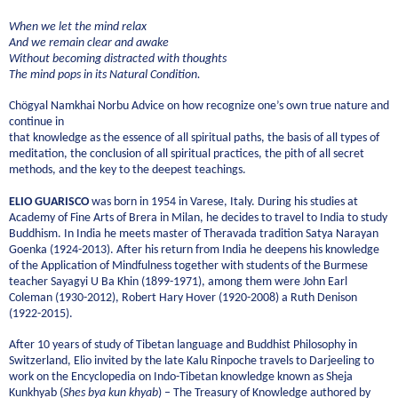
When we let the mind relax
And we remain clear and awake
Without becoming distracted with thoughts
The mind pops in its Natural Condition.
Chögyal Namkhai Norbu Advice on how recognize one’s own true nature and
continue in
that knowledge as the essence of all spiritual paths, the basis of all types of
meditation, the conclusion of all spiritual practices, the pith of all secret
methods, and the key to the deepest teachings.
ELIO GUARISCO
was born in 1954 in Varese, Italy. During his studies at
Academy of Fine Arts of Brera in Milan, he decides to travel to India to study
Buddhism. In India he meets master of Theravada tradition Satya Narayan
Goenka (1924-2013). After his return from India he deepens his knowledge
of the Application of Mindfulness together with students of the Burmese
teacher Sayagyi U Ba Khin (1899-1971), among them were John Earl
Coleman (1930-2012), Robert Hary Hover (1920-2008) a Ruth Denison
(1922-2015).
After 10 years of study of Tibetan language and Buddhist Philosophy in
Switzerland, Elio invited by the late Kalu Rinpoche travels to Darjeeling to
work on the Encyclopedia on Indo-Tibetan knowledge known as Sheja
Kunkhyab (
Shes bya kun khyab
) – The Treasury of Knowledge authored by