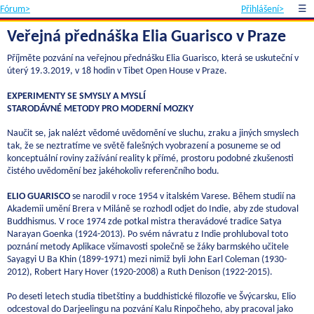
Fórum>
Přihlášení>
☰
Veřejná přednáška Elia Guarisco v Praze
Příjměte pozvání na veřejnou přednášku Elia Guarisco, která se uskuteční v
úterý 19.3.2019, v 18 hodin v Tibet Open House v Praze.
EXPERIMENTY SE SMYSLY A MYSLÍ
STARODÁVNÉ METODY PRO MODERNÍ MOZKY
Naučit se, jak nalézt vědomé uvědomění ve sluchu, zraku a jiných smyslech
tak, že se neztratíme ve světě falešných vyobrazení a posuneme se od
konceptuální roviny zažívání reality k přímé, prostoru podobné zkušenosti
čistého uvědomění bez jakéhokoliv referenčního bodu.
ELIO GUARISCO
se narodil v roce 1954 v italském Varese. Během studií na
Akademii umění Brera v Miláně se rozhodl odjet do Indie, aby zde studoval
Buddhismus. V roce 1974 zde potkal mistra theravádové tradice Satya
Narayan Goenka (1924-2013). Po svém návratu z Indie prohluboval toto
poznání metody Aplikace všímavosti společně se žáky barmského učitele
Sayagyi U Ba Khin (1899-1971) mezi nimiž byli John Earl Coleman (1930-
2012), Robert Hary Hover (1920-2008) a Ruth Denison (1922-2015).
Po deseti letech studia tibetštiny a buddhistické filozofie ve Švýcarsku, Elio
odcestoval do Darjeelingu na pozvání Kalu Rinpočheho, aby pracoval jako