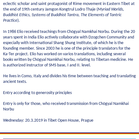
eclectic scholar and saint protagonist of Rime movement in Eastern Tibet at
the end of 19th century Jamgon Kongtrul Lodro Thaje (
Myriad Worlds,
Buddhist Ethics, Systems of Buddhist Tantra, The Elements of Tantric
Practice
).
In 1986 Elio received teachings from Chögyal Namkhai Norbu. During the 20
years spent in India Elio actively collaborate with Dzogchen Community and
especially with International Shang Shung Institute, of which he is the
founding member. Since 2003 he is one of the principle translators for the
Ka-Ter project. Elio has worked on varios translations, including several
books written by Chögyal Namkhai Norbu, relating to Tibetan medicine. He
is authorized instructor of SMS base, I and II. level.
He lives in Como, Italy and divides his time between teaching and translating
ancient texts.
Entry according to generosity principles
Entry is only for those, who received transmission from Chögyal Namkhai
Norbu
Wednesday: 20.3.2019 in Tibet Open House, Prague