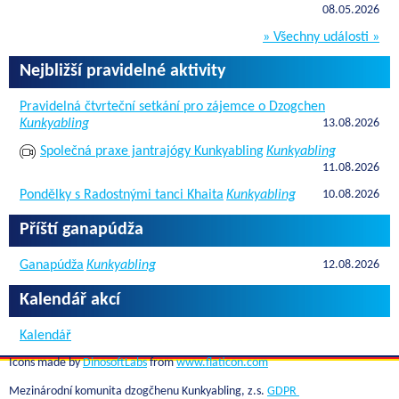
08.05.2026
» Všechny události »
Nejbližší pravidelné aktivity
Pravidelná čtvrteční setkání pro zájemce o Dzogchen
Kunkyabling
13.08.2026
Společná praxe jantrajógy Kunkyabling
Kunkyabling
11.08.2026
Pondělky s Radostnými tanci Khaita
Kunkyabling
10.08.2026
Příští ganapúdža
Ganapúdža
Kunkyabling
12.08.2026
Kalendář akcí
Kalendář
Icons made by
DinosoftLabs
from
www.flaticon.com
Mezinárodní komunita dzogčhenu Kunkyabling, z.s.
GDPR