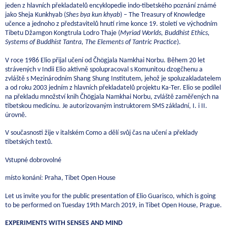
jeden z hlavních překladatelů encyklopedie indo-tibetského poznání známé
jako Sheja Kunkhyab (
Shes bya kun khyab
) – The Treasury of Knowledge
učence a jednoho z představitelů hnutí rime konce 19. století ve východním
Tibetu Džamgon Kongtrula Lodro Thaje (
Myriad Worlds, Buddhist Ethics,
Systems of Buddhist Tantra, The Elements of Tantric Practice
).
V roce 1986 Elio přijal učení od Čhögjala Namkhai Norbu. Během 20 let
strávených v Indii Elio aktivně spolupracoval s Komunitou dzogčhenu a
zvláště s Mezinárodním Shang Shung Institutem, jehož je spoluzakladatelem
a od roku 2003 jedním z hlavních překladatelů projektu Ka-Ter. Elio se podílel
na překladu množství knih Čhögjala Namkhai Norbu, zvláště zaměřených na
tibetskou medicínu. Je autorizovaným instruktorem SMS základní, I. i II.
úrovně.
V současnosti žije v italském Como a dělí svůj čas na učení a překlady
tibetských textů.
Vstupné dobrovolné
místo konání: Praha, Tibet Open House
Let us invite you for the public presentation of Elio Guarisco, which is going
to be performed on Tuesday 19th March 2019, in Tibet Open House, Prague.
EXPERIMENTS WITH SENSES AND MIND