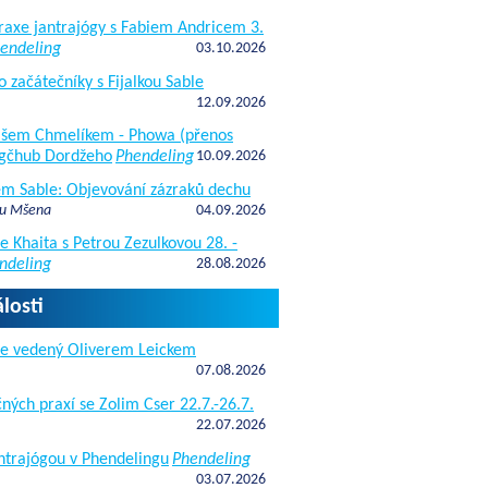
raxe jantrajógy s Fabiem Andricem 3.
endeling
03.10.2026
o začátečníky s Fijalkou Sable
12.09.2026
kášem Chmelíkem - Phowa (přenos
gčhub Dordžeho
Phendeling
10.09.2026
fem Sable: Objevování zázraků dechu
 u Mšena
04.09.2026
e Khaita s Petrou Zezulkovou 28. -
ndeling
28.08.2026
losti
de vedený Oliverem Leickem
07.08.2026
ných praxí se Zolim Cser 22.7.-26.7.
22.07.2026
antrajógou v Phendelingu
Phendeling
03.07.2026