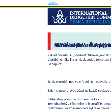
Fórum>
Schůzka pro nově příc
NOVÁ KNIHA: Život g
Aktuální informace o f
Výklad povede Jiří „Medvěd“ Mravec jako zkuše
V průběhu několika schůzek budou tématem Z
Ganapúdži.
Schůzky proběhnou ve středečních podvečerech
Zájemci potvrdí svou účast na každé schůzce 
Z tibetštiny přeložila Cristiana De Falco
Text obsažený v této knize je biografií Padm
buddhismu. Padmasambhava byl také hlavní pos