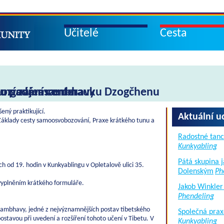
Učitelé
Cesta
hozí zájemce o nauku Dzogčhenu
uru padmasambhavy
ungování center
ný praktikující.
Aktuální u
áklady cesty samoosvobozování, Praxe krátkého tunu a
Radostné tanc
Kunkyabling
Pátá skupina 
 od 19. hodin v Kunkyablingu v Opletalově ulici 35.
Dolenským
Ph
vyplněním krátkého formuláře.
Jakob Winkler
Phendeling
asambhavy, jedné z nejvýznamnějších postav tibetského
Společná prax
tavou při uvedení a rozšíření tohoto učení v Tibetu. V
Kunkyabling