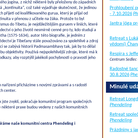
kého jogína, z nichž některé byly přeloženy do západních
 „kontinuita“, což také vyjadřuje skutečnost, že jedinou
Prohloubení p
 přijetí od kvalifikovaného gurua, který je přijal od
- 7.10.2026
Ph
inuita v přenosu z učitele na žáka. Protože to byl
Jantra jóga pr
us do Tibetu, je nejdůležitějším guruem v liniích, které
ědectví o jeho životě nesmírně cenné pro ty, kdo studují a
tha (1575-1634), autor této biografie, je jedním z
Retreat s Lu
vědectví je Tibeťany stále považováno za spolehlivé a zdroj
vědomí) Čhan
áci se zabývá historií Padmasambhavy tak, jak by to dělal
ebu objektivity. Používá nejspolehlivější zdroje, které má k
Respira s Jef
dkazy, aby rozptýlil jakékoli pochybnosti o pravosti jeho
Centrum Sedlec
Radostné tanc
30.8.2026
Phe
h nařízení přicházíme s novými zprávami a s radostí
Minulé udá
h center.
Retreat Long
 jste zvyklí, pokračuje komunitní program společných
Phendeling
e některé praxe budou vedeny z našich komunitních
Retreat společ
Phendeling
víráme naše komunitní centra Phendeling i
Prázdniny s j