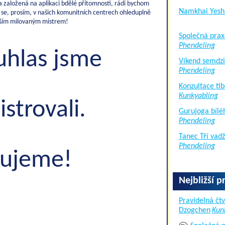
a založená na aplikaci bdělé přítomnosti, rádi bychom
Namkhai Yesh
se, prosím, v našich komunitních centrech ohleduplně
aším milovaným mistrem!
Společná prax
Phendeling
uhlas jsme
Víkend semdzi
Phendeling
Konzultace tib
Kunkyabling
istrovali.
Gurujoga bílé
Phendeling
Tanec Tří vad
Phendeling
ujeme!
Nejbližší p
Pravidelná čtv
Dzogchen
Kun