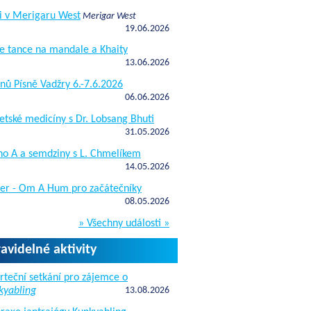
i v Merigaru West
Merigar West
19.06.2026
e tance na mandale a Khaity
13.06.2026
nů Písně Vadžry 6.-7.6.2026
06.06.2026
etské medicíny s Dr. Lobsang Bhuti
31.05.2026
ho A a semdziny s L. Chmelíkem
14.05.2026
žer - Om A Hum pro začátečníky
08.05.2026
» Všechny události »
ravidelné aktivity
rteční setkání pro zájemce o
kyabling
13.08.2026