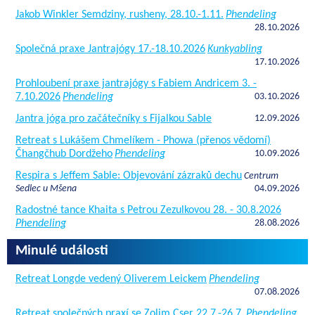
Jakob Winkler Semdziny, rusheny, 28.10.-1.11.
Phendeling
28.10.2026
Společná praxe Jantrajógy 17.-18.10.2026
Kunkyabling
17.10.2026
Prohloubení praxe jantrajógy s Fabiem Andricem 3. -
7.10.2026
Phendeling
03.10.2026
Jantra jóga pro začátečníky s Fijalkou Sable
12.09.2026
Retreat s Lukášem Chmelíkem - Phowa (přenos vědomí)
Čhangčhub Dordžeho
Phendeling
10.09.2026
Respira s Jeffem Sable: Objevování zázraků dechu
Centrum
Sedlec u Mšena
04.09.2026
Radostné tance Khaita s Petrou Zezulkovou 28. - 30.8.2026
Phendeling
28.08.2026
Minulé události
Retreat Longde vedený Oliverem Leickem
Phendeling
07.08.2026
Retreat společných praxí se Zolim Cser 22.7.-26.7.
Phendeling