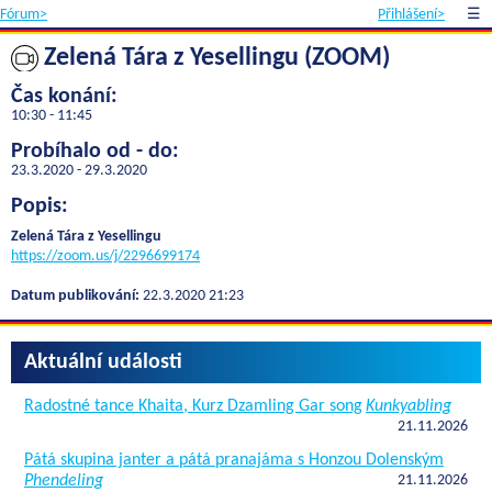
Fórum>
Přihlášení>
☰
Zelená Tára z Yesellingu (ZOOM)
Čas konání:
10:30 - 11:45
Probíhalo od - do:
23.3.2020 - 29.3.2020
Popis:
Zelená Tára z Yesellingu
https://zoom.us/j/2296699174
Datum publikování:
22.3.2020 21:23
Aktuální události
Radostné tance Khaita, Kurz Dzamling Gar song
Kunkyabling
21.11.2026
Pátá skupina janter a pátá pranajáma s Honzou Dolenským
Phendeling
21.11.2026