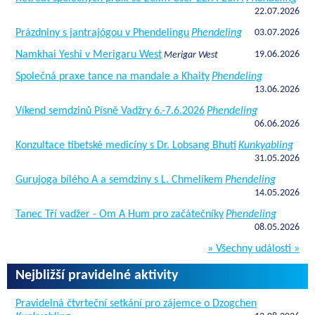
22.07.2026
Prázdniny s jantrajógou v Phendelingu
Phendeling
03.07.2026
Namkhai Yeshi v Merigaru West
19.06.2026
Merigar West
Společná praxe tance na mandale a Khaity
Phendeling
13.06.2026
Víkend semdzinů Písně Vadžry 6.-7.6.2026
Phendeling
06.06.2026
Konzultace tibetské medicíny s Dr. Lobsang Bhuti
Kunkyabling
31.05.2026
Gurujoga bílého A a semdziny s L. Chmelíkem
Phendeling
14.05.2026
Tanec Tří vadžer - Om A Hum pro začátečníky
Phendeling
08.05.2026
» Všechny události »
Nejbližší pravidelné aktivity
Pravidelná čtvrteční setkání pro zájemce o Dzogchen