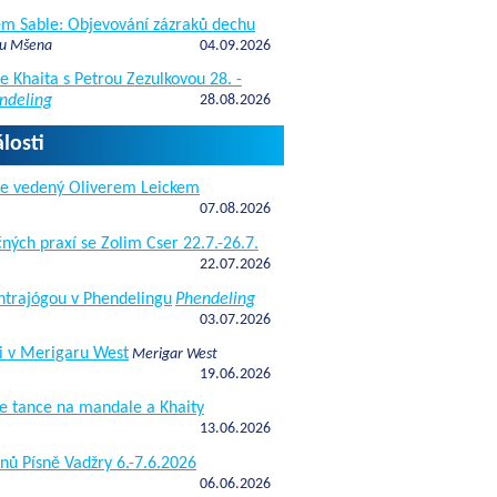
fem Sable: Objevování zázraků dechu
 u Mšena
04.09.2026
e Khaita s Petrou Zezulkovou 28. -
ndeling
28.08.2026
losti
de vedený Oliverem Leickem
07.08.2026
ných praxí se Zolim Cser 22.7.-26.7.
22.07.2026
antrajógou v Phendelingu
Phendeling
03.07.2026
i v Merigaru West
Merigar West
19.06.2026
e tance na mandale a Khaity
13.06.2026
nů Písně Vadžry 6.-7.6.2026
06.06.2026