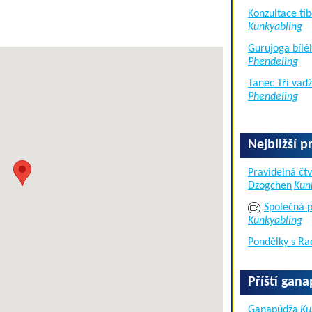
Konzultace tib
Kunkyabling
Gurujoga bílé
Phendeling
Tanec Tří vad
Phendeling
Nejbližší p
Pravidelná čtv
Dzogchen
Kun
Společná p
Kunkyabling
Pondělky s Ra
Příští gan
Ganapúdža
Ku