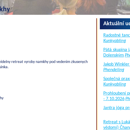
khy
Aktuální u
Radostné tanc
Kunkyabling
Pátá skupina 
Dolenským
Ph
avidelny retreat vyroby namkhy pod vedenim zkusenych
Jakob Winkler
sinka.
Phendeling
Společná prax
Kunkyabling
Prohloubení p
khy
- 7.10.2026
Ph
Jantra jóga pr
Retreat s Lu
vědomí) Čhan