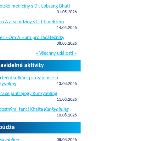
etské medicíny s Dr. Lobsang Bhuti
31.05.2026
ho A a semdziny s L. Chmelíkem
14.05.2026
žer - Om A Hum pro začátečníky
08.05.2026
» Všechny události »
ravidelné aktivity
rteční setkání pro zájemce o
kyabling
13.08.2026
raxe jantrajógy Kunkyabling
11.08.2026
dostnými tanci Khaita
Kunkyabling
10.08.2026
apúdža
nkyabling
08.08.2026