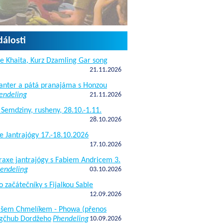
dálosti
e Khaita, Kurz Dzamling Gar song
21.11.2026
janter a pátá pranajáma s Honzou
endeling
21.11.2026
 Semdziny, rusheny, 28.10.-1.11.
28.10.2026
e Jantrajógy 17.-18.10.2026
17.10.2026
raxe jantrajógy s Fabiem Andricem 3.
endeling
03.10.2026
o začátečníky s Fijalkou Sable
12.09.2026
kášem Chmelíkem - Phowa (přenos
gčhub Dordžeho
Phendeling
10.09.2026