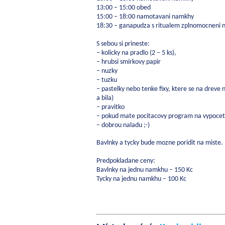
13:00 – 15:00 obed
15:00 – 18:00 namotavani namkhy
18:30 – ganapudza s ritualem zplnomocneni
S sebou si prineste:
– kolicky na pradlo (2 – 5 ks),
– hrubsi smirkovy papir
– nuzky
– tuzku
– pastelky nebo tenke fixy, ktere se na dreve 
a bila)
– pravitko
– pokud mate pocitacovy program na vypocet
– dobrou naladu ;-)
Bavlnky a tycky bude mozne poridit na miste.
Predpokladane ceny:
Bavlnky na jednu namkhu – 150 Kc
Tycky na jednu namkhu – 100 Kc