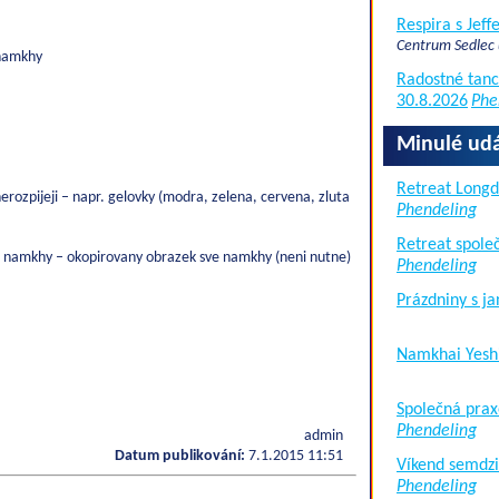
Respira s Jef
Centrum Sedlec
 namkhy
Radostné tanc
30.8.2026
Phe
Minulé udá
Retreat Long
nerozpijeji – napr. gelovky (modra, zelena, cervena, zluta
Phendeling
Retreat společ
 namkhy – okopirovany obrazek sve namkhy (neni nutne)
Phendeling
Prázdniny s j
Namkhai Yesh
Společná prax
Phendeling
admin
Datum publikování:
7.1.2015 11:51
Víkend semdzi
Phendeling