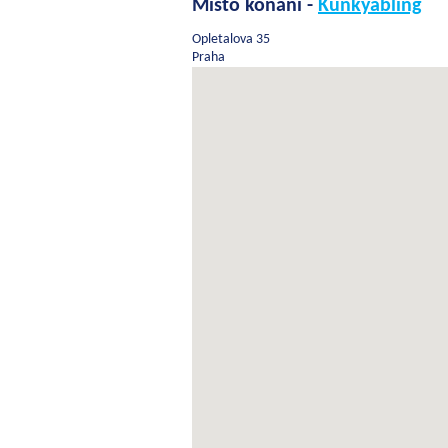
Místo konání -
Kunkyabling
Opletalova 35
Praha