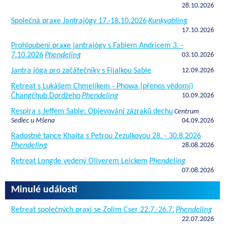
28.10.2026
Společná praxe Jantrajógy 17.-18.10.2026
Kunkyabling
17.10.2026
Prohloubení praxe jantrajógy s Fabiem Andricem 3. -
7.10.2026
Phendeling
03.10.2026
Jantra jóga pro začátečníky s Fijalkou Sable
12.09.2026
Retreat s Lukášem Chmelíkem - Phowa (přenos vědomí)
Čhangčhub Dordžeho
Phendeling
10.09.2026
Respira s Jeffem Sable: Objevování zázraků dechu
Centrum
Sedlec u Mšena
04.09.2026
Radostné tance Khaita s Petrou Zezulkovou 28. - 30.8.2026
Phendeling
28.08.2026
Retreat Longde vedený Oliverem Leickem
Phendeling
07.08.2026
Minulé události
Retreat společných praxí se Zolim Cser 22.7.-26.7.
Phendeling
22.07.2026