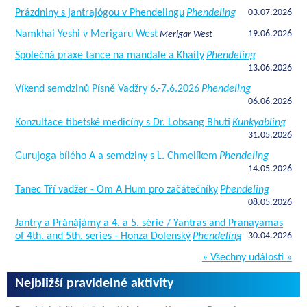
Prázdniny s jantrajógou v Phendelingu
Phendeling
03.07.2026
Namkhai Yeshi v Merigaru West
19.06.2026
Merigar West
Společná praxe tance na mandale a Khaity
Phendeling
13.06.2026
Víkend semdzinů Písně Vadžry 6.-7.6.2026
Phendeling
06.06.2026
Konzultace tibetské medicíny s Dr. Lobsang Bhuti
Kunkyabling
31.05.2026
Gurujoga bílého A a semdziny s L. Chmelíkem
Phendeling
14.05.2026
Tanec Tří vadžer - Om A Hum pro začátečníky
Phendeling
08.05.2026
Jantry a Pránájámy a 4. a 5. série / Yantras and Pranayamas
of 4th. and 5th. series - Honza Dolenský
Phendeling
30.04.2026
» Všechny události »
Nejbližší pravidelné aktivity