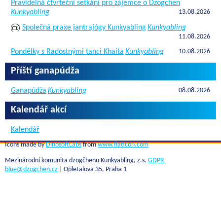
Pravidelná čtvrteční setkání pro zájemce o Dzogchen
Kunkyabling
13.08.2026
Společná praxe jantrajógy Kunkyabling
Kunkyabling
11.08.2026
Pondělky s Radostnými tanci Khaita
Kunkyabling
10.08.2026
Příští ganapúdža
Ganapúdža
Kunkyabling
08.08.2026
Kalendář akcí
Kalendář
Icons made by
DinosoftLabs
from
www.flaticon.com
Mezinárodní komunita dzogčhenu Kunkyabling, z.s.
GDPR
blue@dzogchen.cz
| Opletalova 35, Praha 1