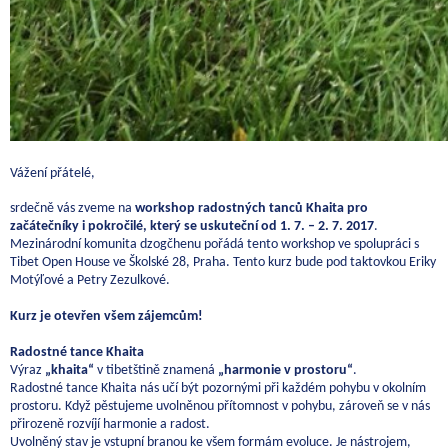
Vážení přátelé,
srdečně vás zveme na
workshop radostných tanců Khaita pro
začátečníky i pokročilé, který se uskuteční od 1. 7. – 2. 7. 2017
.
Mezinárodní komunita dzogčhenu pořádá tento workshop ve spolupráci s
Tibet Open House ve Školské 28, Praha. Tento kurz bude pod taktovkou Eriky
Motýľové a Petry Zezulkové.
Kurz je otevřen všem zájemcům!
Radostné tance Khaita
Výraz
„khaita“
v tibetštině znamená
„harmonie v prostoru“
.
Radostné tance Khaita nás učí být pozornými při každém pohybu v okolním
prostoru. Když pěstujeme uvolněnou přítomnost v pohybu, zároveň se v nás
přirozeně rozvíjí harmonie a radost.
Uvolněný stav je vstupní branou ke všem formám evoluce. Je nástrojem,