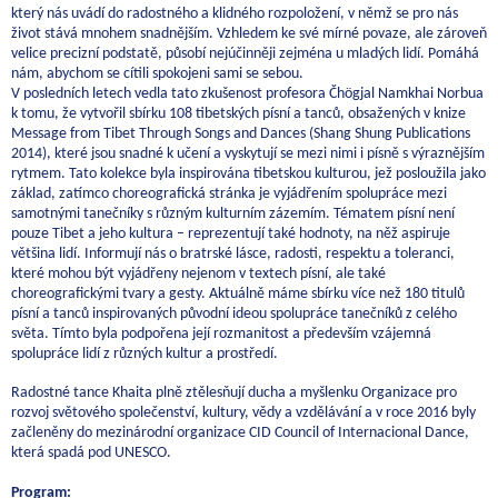
který nás uvádí do radostného a klidného rozpoložení, v němž se pro nás
život stává mnohem snadnějším. Vzhledem ke své mírné povaze, ale zároveň
velice precizní podstatě, působí nejúčinněji zejména u mladých lidí. Pomáhá
nám, abychom se cítili spokojeni sami se sebou.
V posledních letech vedla tato zkušenost profesora Čhögjal Namkhai Norbua
k tomu, že vytvořil sbírku 108 tibetských písní a tanců, obsažených v knize
Message from Tibet Through Songs and Dances (Shang Shung Publications
2014), které jsou snadné k učení a vyskytují se mezi nimi i písně s výraznějším
rytmem. Tato kolekce byla inspirována tibetskou kulturou, jež posloužila jako
základ, zatímco choreografická stránka je vyjádřením spolupráce mezi
samotnými tanečníky s různým kulturním zázemím. Tématem písní není
pouze Tibet a jeho kultura – reprezentují také hodnoty, na něž aspiruje
většina lidí. Informují nás o bratrské lásce, radosti, respektu a toleranci,
které mohou být vyjádřeny nejenom v textech písní, ale také
choreografickými tvary a gesty. Aktuálně máme sbírku více než 180 titulů
písní a tanců inspirovaných původní ideou spolupráce tanečníků z celého
světa. Tímto byla podpořena její rozmanitost a především vzájemná
spolupráce lidí z různých kultur a prostředí.
Radostné tance Khaita plně ztělesňují ducha a myšlenku Organizace pro
rozvoj světového společenství, kultury, vědy a vzdělávání a v roce 2016 byly
začleněny do mezinárodní organizace CID Council of Internacional Dance,
která spadá pod UNESCO.
Program: